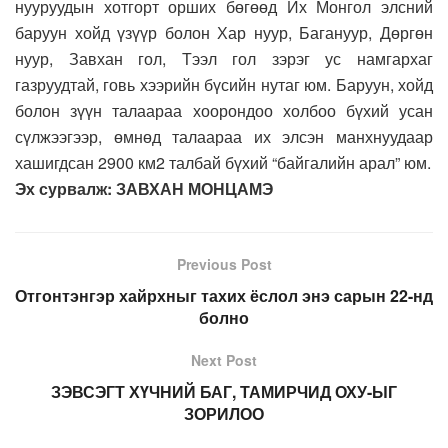
нууруудын хотгорт орших бөгөөд Их Монгол элсний
баруун хойд үзүүр болон Хар нуур, Багануур, Дөргөн
нуур, Завхан гол, Тээл гол зэрэг ус намгархаг
газруудтай, говь хээрийн бүсийн нутаг юм. Баруун, хойд
болон зүүн талаараа хоорондоо холбоо бүхий усан
сүлжээгээр, өмнөд талаараа их элсэн манхнуудаар
хашигдсан 2900 км2 талбай бүхий “байгалийн арал” юм.
Эх сурвалж:
ЗАВХАН МОНЦАМЭ
Previous Post
Отгонтэнгэр хайрхныг тахих ёслол энэ сарын 22-нд
болно
Next Post
ЗЭВСЭГТ ХҮЧНИЙ БАГ, ТАМИРЧИД ОХУ-ЫГ
ЗОРИЛОО