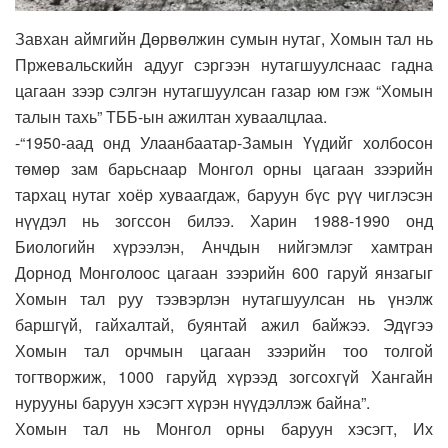
Завхан аймгийн Дөрвөлжин сумын нутаг, Хомын тал нь
Пржевальскийн адууг сэргээн нутагшуулснаас гадна
цагаан зээр сэлгэн нутагшуулсан газар юм гэж “Хомын
талын тахь” ТББ-ын ажилтан хуваалцлаа.
-“1950-аад онд Улаанбаатар-Замын Үүдийг холбосон
төмөр зам барьснаар Монгол орны цагаан зээрийн
тархац нутаг хоёр хуваагдаж, баруун бүс рүү чиглэсэн
нүүдэл нь зогссон билээ. Харин 1988-1990 онд
Биологийн хүрээлэн, Анчдын нийгэмлэг хамтран
Дорнод Монголоос цагаан зээрийн 600 гаруй янзагыг
Хомын тал руу тээвэрлэн нутагшуулсан нь үнэлж
баршгүй, гайхалтай, буянтай ажил байжээ. Эдүгээ
Хомын тал орчмын цагаан зээрийн тоо толгой
тогтворжиж, 1000 гаруйд хүрээд зогсохгүй Хангайн
нурууны баруун хэсэгт хүрэн нүүдэллэж байна”.
Хомын тал нь Монгол орны баруун хэсэгт, Их