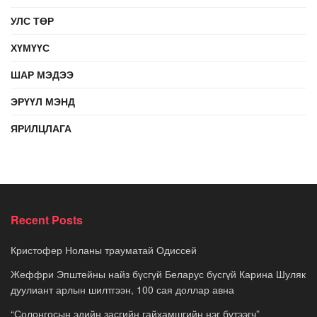
УЛС ТӨР
ХҮМҮҮС
ШАР МЭДЭЭ
ЭРҮҮЛ МЭНД
ЯРИЛЦЛАГА
Recent Posts
Кристофер Ноланы трауматай Одиссей
Жеффри Эпштейны найз бүсгүй Беларус бүсгүй Карина Шуляк
дуулиант арлын шилтгээн, 100 сая доллар авна
“Солонгосын эдийн засгийн гайхамшгийн нэг бүтээгч”