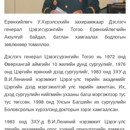
Ерөнхийлөгч У.Хүрэлсүхийн захирамжаар Дэслэгч
генерал Цэвэгсүрэнгийн Тогоо Ерөнхийлөгчийн
Аюулгүй байдал, батлан хамгаалах бодлогын
зөвлөхөөр томиллоо.
Дэслэгч генерал Цэвэгсүрэнгийн Тогоо нь 1972 онд
Өвөрхангай аймгийн 10 жилийн дунд сургуулийг, 1976
онд Цэргийн ерөнхий дээд сургуулийг, 1983 онд ЗХУ-д
В.И.Лениний нэрэмжит Цэрэг-улс төрийн академийг
Цэргийн дээд мэргэжилтэй улс төрийн ажилтан, Их,
дээд сургуулийн нийгмийн ухааны багш мэргэжлээр тус
тус төгссөн. 1998 онд Улсын Багшийн их сургуулийн
Боловсролын хүрээлэнд докторын зэрэг хамгаалсан.
1983 онд ЗХУ-д В.И.Лениний нэрэмжит Цэрэг-улс
төрийн академийн орос хэлний орчуулагчийн дамжаа,