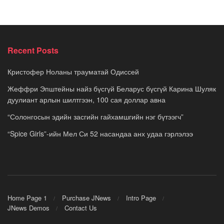
Recent Posts
Кристофер Ноланы трауматай Одиссей
Жеффри Эпштейны найз бүсгүй Беларус бүсгүй Карина Шуляк
дуулиант арлын шилтгээн, 100 сая доллар авна
“Солонгосын эдийн засгийн гайхамшгийн нэг бүтээгч”
“Spice Girls”-ийн Мел Си 52 насандаа анх удаа гэрлэлээ
Home Page 1
Purchase JNews
Intro Page
JNews Demos
Contact Us