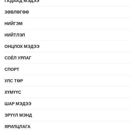
ГАДААД МЭДЭЭ
ЗӨВЛӨГӨӨ
НИЙГЭМ
НИЙТЛЭЛ
ОНЦЛОХ МЭДЭЭ
СОЁЛ УРЛАГ
СПОРТ
УЛС ТӨР
ХҮМҮҮС
ШАР МЭДЭЭ
ЭРҮҮЛ МЭНД
ЯРИЛЦЛАГА