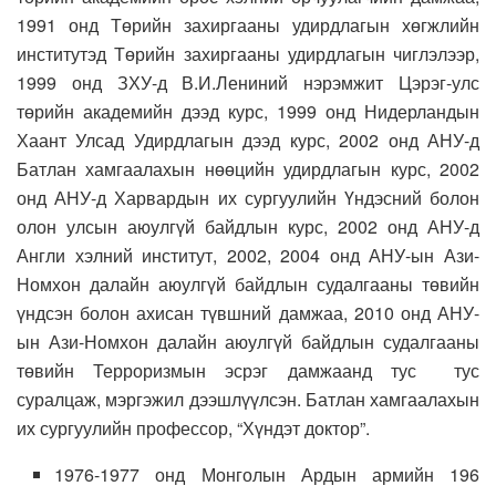
1991 онд Төрийн захиргааны удирдлагын хөгжлийн
институтэд Төрийн захиргааны удирдлагын чиглэлээр,
1999 онд ЗХУ-д В.И.Лениний нэрэмжит Цэрэг-улс
төрийн академийн дээд курс, 1999 онд Нидерландын
Хаант Улсад Удирдлагын дээд курс, 2002 онд АНУ-д
Батлан хамгаалахын нөөцийн удирдлагын курс, 2002
онд АНУ-д Харвардын их сургуулийн Үндэсний болон
олон улсын аюулгүй байдлын курс, 2002 онд АНУ-д
Англи хэлний институт, 2002, 2004 онд АНУ-ын Ази-
Номхон далайн аюулгүй байдлын судалгааны төвийн
үндсэн болон ахисан түвшний дамжаа, 2010 онд АНУ-
ын Ази-Номхон далайн аюулгүй байдлын судалгааны
төвийн Терроризмын эсрэг дамжаанд тус тус
суралцаж, мэргэжил дээшлүүлсэн. Батлан хамгаалахын
их сургуулийн профессор, “Хүндэт доктор”.
1976-1977 онд Монголын Ардын армийн 196