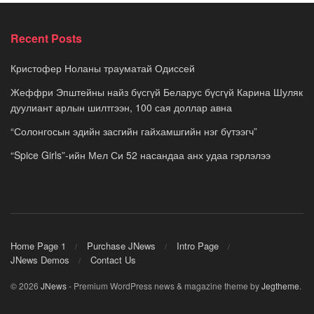
Recent Posts
Кристофер Ноланы трауматай Одиссей
Жеффри Эпштейны найз бүсгүй Беларус бүсгүй Карина Шуляк
дуулиант арлын шилтгээн, 100 сая доллар авна
“Солонгосын эдийн засгийн гайхамшгийн нэг бүтээгч”
“Spice Girls”-ийн Мел Си 52 насандаа анх удаа гэрлэлээ
Home Page 1
Purchase JNews
Intro Page
JNews Demos
Contact Us
© 2026
JNews
- Premium WordPress news & magazine theme by
Jegtheme
.