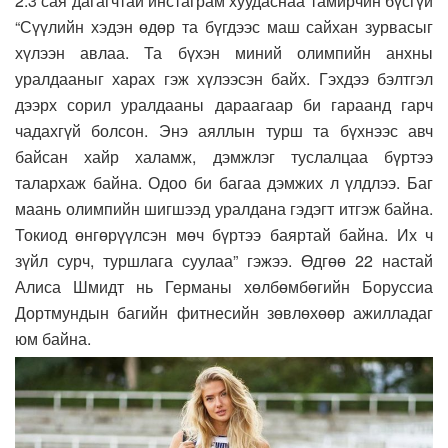
2.3 сая дагагчтай инстаграм хуудаснаа тамирчин бүсгүй
“Сүүлийн хэдэн өдөр та бүгдээс маш сайхан зурвасыг
хүлээн авлаа. Та бүхэн миний олимпийн анхны
уралдааныг харах гэж хүлээсэн байх. Гэхдээ бэлтгэл
дээрх сорил уралдааны дараагаар би гараанд гарч
чадахгүй болсон. Энэ аяллын турш та бүхнээс авч
байсан хайр халамж, дэмжлэг туслалцаа бүртээ
талархаж байна. Одоо би багаа дэмжих л үлдлээ. Баг
маань олимпийн шигшээд уралдана гэдэгт итгэж байна.
Токиод өнгөрүүлсэн мөч бүртээ баяртай байна. Их ч
зүйл сурч, туршлага суулаа” гэжээ. Өдгөө 22 настай
Алиса Шмидт нь Германы хөлбөмбөгийн Боруссиа
Дортмундын багийн фитнесийн зөвлөхөөр ажилладаг
юм байна.