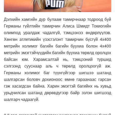
Дэлхийн хамгийн дур булаам тамирчнаар тодроод буй
Германы гүйлтийн тамирчин Алиса Шмидт Токиогийн
олимпод уралдаж чадалгүй, тэмцээнээ өндөрлүүлэв.
Хөнгөн атлетикийн үзэсгэлэнт тамирчин бүсгүй 4х400
метрийн холимог багийн багийн буухиа болон 4х400
метрийн эмэгтэйчүүдийн багийн буухиа төрөлд оролцох
байсан юм. Харамсалтай нь, тэмцээний туршид
сэлгээнд сууснаар аль ч төрөлд оролцоогүй аж.
Германы холимог баг түүнгүйгээр шигшээ шатанд
шалгарсан боловч дохионоос өмнө гараанаас гарсан
гэж хасагдсан байна. Харин эмэгтэй багийнх нь хувьд
урьдчилсан шатанд дөрөвдүгээр байр эзлэн шигшээд
шалгарч чадаагүй.