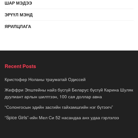
ШАР МЭДЭЭ
ЭРҮҮЛ МЭНД
ЯРИЛЦЛАГА
Recent Posts
Кристофер Ноланы трауматай Одиссей
Жеффри Эпштейны найз бүсгүй Беларус бүсгүй Карина Шуляк
дуулиант арлын шилтгээн, 100 сая доллар авна
“Солонгосын эдийн засгийн гайхамшгийн нэг бүтээгч”
“Spice Girls”-ийн Мел Си 52 насандаа анх удаа гэрлэлээ