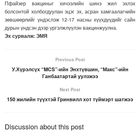
Пфайзер вакциныг хичээлийн шинэ жил эхлэх
болсонтой холбогдуулан эцэг эх, асран хамгаалагчийн
зөвшөөрлийг үндэслэж 12-17 насны хүүхдүүдийг сайн
дурын үндсэн дээр үргэлжлүүлэн вакцинжуулна.
Эх сурвалж: ЭМЯ
Previous Post
У.Хүрэлсүх “MCS”-ийн Энхтүвшин, “Макс”-ийн
Ганбаатартай уулзжээ
Next Post
150 жилийн түүхтэй Гринвилл хот түймэрт шатжээ
Discussion about this post