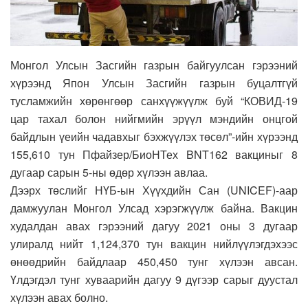
Монгол Улсын Засгийн газрын байгуулсан гэрээний
хүрээнд Япон Улсын Засгийн газрын буцалтгүй
тусламжийн хөрөнгөөр санхүүжүүлж буй “КОВИД-19
цар тахал болон нийгмийн эрүүл мэндийн онцгой
байдлын үеийн чадавхыг бэхжүүлэх төсөл”-ийн хүрээнд
155,610 тун Пфайзер/БиоНТех BNT162 вакциныг 8
дугаар сарын 5-ны өдөр хүлээн авлаа.
Дээрх төслийг НҮБ-ын Хүүхдийн Сан (UNICEF)-аар
дамжуулан Монгол Улсад хэрэгжүүлж байна. Вакцин
худалдан авах гэрээний дагуу 2021 оны 3 дугаар
улиралд нийт 1,124,370 тун вакцин нийлүүлэгдэхээс
өнөөдрийн байдлаар 450,450 тунг хүлээн авсан.
Үлдэгдэл тунг хуваарийн дагуу 9 дүгээр сарыг дуустал
хүлээн авах болно.