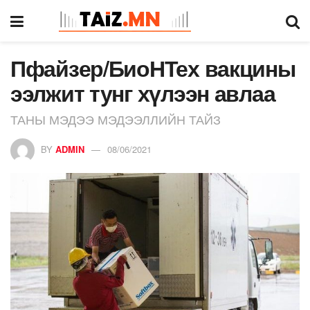
Пфайзер/БиоНТех вакцины
ээлжит тунг хүлээн авлаа
ТАНЫ МЭДЭЭ МЭДЭЭЛЛИЙН ТАЙЗ
BY
ADMIN
08/06/2021