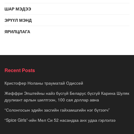
ШАР МЭДЭЭ
ЭРҮҮЛ МЭНД
ЯРИЛЦЛАГА
Recent Posts
Кристофер Ноланы трауматай Одиссей
Жеффри Эпштейны найз бүсгүй Беларус бүсгүй Карина Шуляк
дуулиант арлын шилтгээн, 100 сая доллар авна
“Солонгосын эдийн засгийн гайхамшгийн нэг бүтээгч”
“Spice Girls”-ийн Мел Си 52 насандаа анх удаа гэрлэлээ