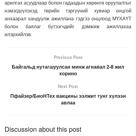
арилгах асуудлаар болон гадаадын хөрөнгө оруулалтыг
нэмэгдүүлэхэд төрийн тэргүүний хувиар онцгой
анхаарал хандуулж ажиллана гэдгээ онцлоод МҮХАҮТ
болон баялаг бүтээгчдийг дэмжиж ажиллахаа
илэрхийлэв.
Previous Post
Байгальд нутагшуулсан минж агнавал 2-8 жил
хорино
Next Post
Пфайзер/БиоНТех вакцины ээлжит тунг хүлээн
авлаа
Discussion about this post