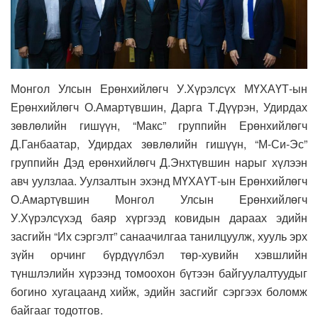
Монгол Улсын Ерөнхийлөгч У.Хүрэлсүх МҮХАҮТ-ын
Ерөнхийлөгч О.Амартүвшин, Дарга Т.Дүүрэн, Удирдах
зөвлөлийн гишүүн, “Макс” группийн Ерөнхийлөгч
Д.Ганбаатар, Удирдах зөвлөлийн гишүүн, “М-Си-Эс”
группийн Дэд ерөнхийлөгч Д.Энхтүвшин нарыг хүлээн
авч уулзлаа. Уулзалтын эхэнд МҮХАҮТ-ын Ерөнхийлөгч
О.Амартүвшин Монгол Улсын Ерөнхийлөгч
У.Хүрэлсүхэд баяр хүргээд ковидын дараах эдийн
засгийн “Их сэргэлт” санаачилгаа танилцуулж, хууль эрх
зүйн орчинг бүрдүүлбэл төр-хувийн хэвшлийн
түншлэлийн хүрээнд томоохон бүтээн байгуулалтуудыг
богино хугацаанд хийж, эдийн засгийг сэргээх боломж
байгааг тодотгов.