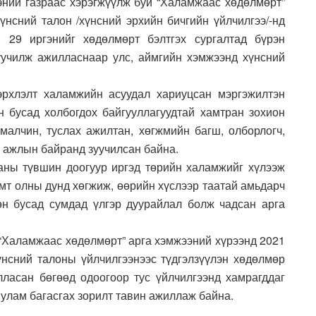
ний газраас хэрэгжүүлж буй “Халамжаас хөдөлмөрт”
үнсний талон /хүнсний эрхийн бичгийн үйлчилгээ/-нд
 29 иргэнийг хөдөлмөрт бэлтгэх сургалтад бүрэн
уучилж ажилласнаар улс, аймгийн хэмжээнд хүнсний
эрхлэлт халамжийн асуудал хариуцсан мэргэжилтэн
 бусад холбогдох байгууллагуудтай хамтран зохион
 малчин, туслах ажилтан, хөгжмийн багш, олборлогч,
э ажлын байранд зуучилсан байна.
аны түвшин доогуур иргэд төрийн халамжийг хүлээж
амт олны дунд хөгжиж, өөрийн хүслээр таатай амьдарч
өн бусад сумдад үлгэр дуурайлал болж чадсан арга
 “Халамжаас хөдөлмөрт” арга хэмжээний хүрээнд 2021
үнсний талоны үйлчилгээнээс түдгэлзүүлэн хөдөлмөр
ласан бөгөөд одоогоор тус үйлчилгээнд хамрагддаг
г улам багасгах зорилт тавин ажиллаж байна.