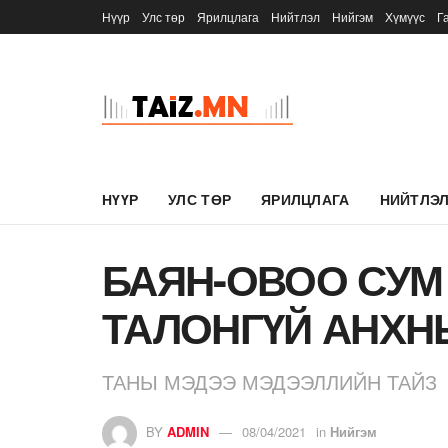
Нүүр
Улс төр
Ярилцлага
Нийтлэл
Нийгэм
Хүмүүс
Г
НҮҮР
УЛС ТӨР
ЯРИЛЦЛАГА
НИЙТЛЭ
БАЯН-ОВОО СУМ
ТАЛОНГҮЙ АНХН
ТАНЫ МЭДЭЭ МЭДЭЭЛЛИЙН ТАЙЗ
BY
ADMIN
08/04/2021
in
Нийгэм