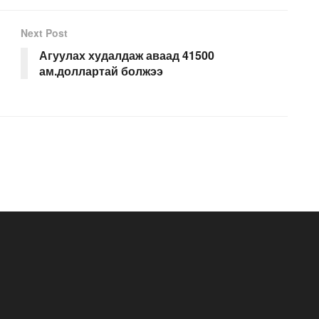
Next Post
Агуулах худалдаж аваад 41500
ам.доллартай болжээ