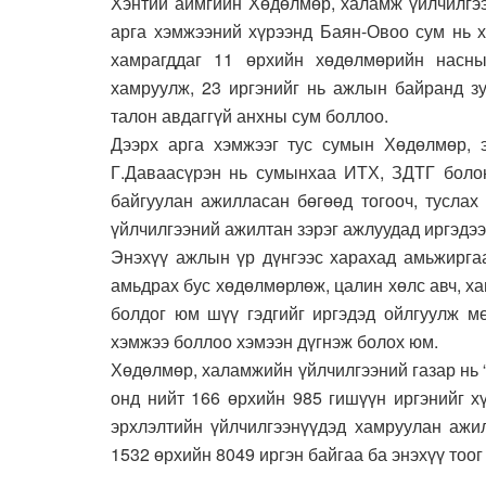
Хэнтий аймгийн Хөдөлмөр, халамж үйлчилгээ
арга хэмжээний хүрээнд Баян-Овоо сум нь х
хамрагддаг 11 өрхийн хөдөлмөрийн насны
хамруулж, 23 иргэнийг нь ажлын байранд з
талон авдаггүй анхны сум боллоо.
Дээрх арга хэмжээг тус сумын Хөдөлмөр, 
Г.Даваасүрэн нь сумынхаа ИТХ, ЗДТГ болон
байгуулан ажилласан бөгөөд тогооч, туслах
үйлчилгээний ажилтан зэрэг ажлуудад иргэдэ
Энэхүү ажлын үр дүнгээс харахад амьжирга
амьдрах бус хөдөлмөрлөж, цалин хөлс авч, х
болдог юм шүү гэдгийг иргэдэд ойлгуулж м
хэмжээ боллоо хэмээн дүгнэж болох юм.
Хөдөлмөр, халамжийн үйлчилгээний газар нь
онд нийт 166 өрхийн 985 гишүүн иргэнийг х
эрхлэлтийн үйлчилгээнүүдэд хамруулан ажил
1532 өрхийн 8049 иргэн байгаа ба энэхүү тоо