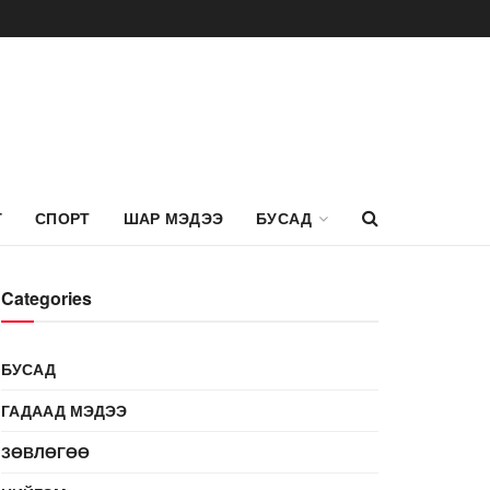
Г
СПОРТ
ШАР МЭДЭЭ
БУСАД
Categories
БУСАД
ГАДААД МЭДЭЭ
ЗӨВЛӨГӨӨ