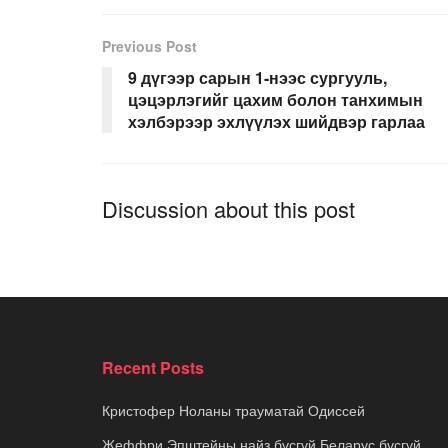
Previous Post
9 дүгээр сарын 1-нээс сургууль,
цэцэрлэгийг цахим болон танхимын
хэлбэрээр эхлүүлэх шийдвэр гарлаа
Discussion about this post
Recent Posts
Кристофер Ноланы трауматай Одиссей
Жеффри Эпштейны найз бүсгүй Беларус бүсгүй