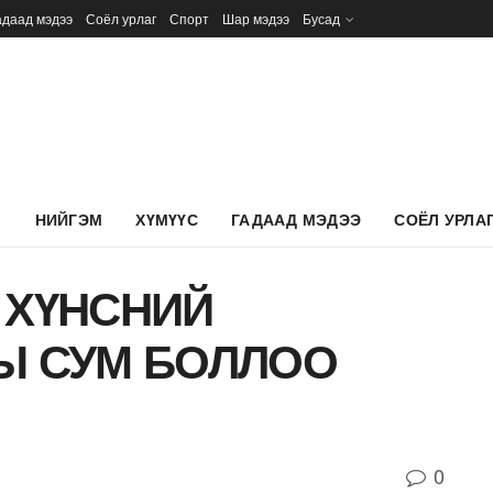
адаад мэдээ
Соёл урлаг
Спорт
Шар мэдээ
Бусад
Л
НИЙГЭМ
ХҮМҮҮС
ГАДААД МЭДЭЭ
СОЁЛ УРЛА
 ХҮНСНИЙ
Ы СУМ БОЛЛОО
0