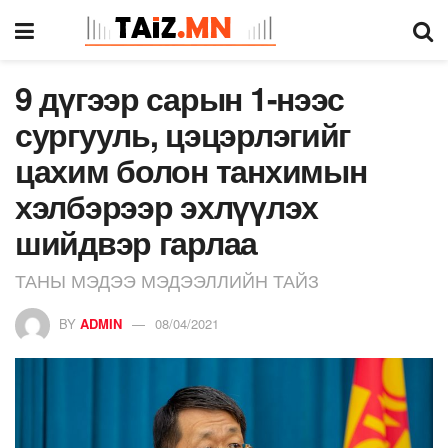
9 дүгээр сарын 1-нээс
сургууль, цэцэрлэгийг
цахим болон танхимын
хэлбэрээр эхлүүлэх
шийдвэр гарлаа
ТАНЫ МЭДЭЭ МЭДЭЭЛЛИЙН ТАЙЗ
BY
ADMIN
08/04/2021