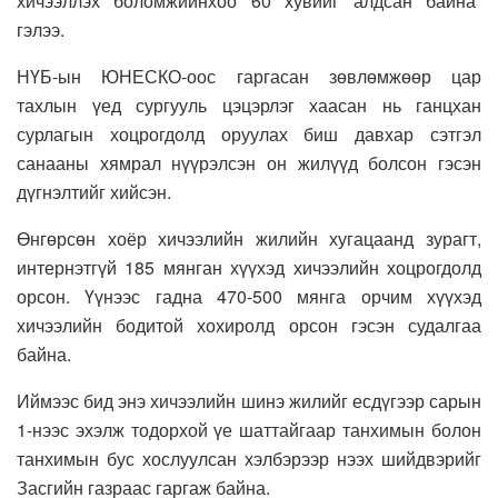
хичээллэх боломжийнхоо 60 хувийг алдсан байна”
гэлээ.
НҮБ-ын ЮНЕСКО-оос гаргасан зөвлөмжөөр цар
тахлын үед сургууль цэцэрлэг хаасан нь ганцхан
сурлагын хоцрогдолд оруулах биш давхар сэтгэл
санааны хямрал нүүрэлсэн он жилүүд болсон гэсэн
дүгнэлтийг хийсэн.
Өнгөрсөн хоёр хичээлийн жилийн хугацаанд зурагт,
интернэтгүй 185 мянган хүүхэд хичээлийн хоцрогдолд
орсон. Үүнээс гадна 470-500 мянга орчим хүүхэд
хичээлийн бодитой хохиролд орсон гэсэн судалгаа
байна.
Иймээс бид энэ хичээлийн шинэ жилийг есдүгээр сарын
1-нээс эхэлж тодорхой үе шаттайгаар танхимын болон
танхимын бус хослуулсан хэлбэрээр нээх шийдвэрийг
Засгийн газраас гаргаж байна.