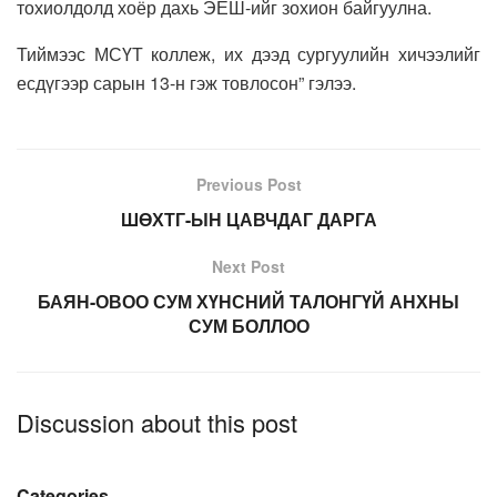
тохиолдолд хоёр дахь ЭЕШ-ийг зохион байгуулна.
Тиймээс МСҮТ коллеж, их дээд сургуулийн хичээлийг
есдүгээр сарын 13-н гэж товлосон” гэлээ.
Previous Post
ШӨХТГ-ЫН ЦАВЧДАГ ДАРГА
Next Post
БАЯН-ОВОО СУМ ХҮНСНИЙ ТАЛОНГҮЙ АНХНЫ
СУМ БОЛЛОО
Discussion about this post
Categories