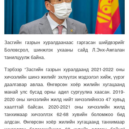
Засгийн газрын хуралдаанаас гаргасан шийдвэрийг
Боловсрол, шинжлэх ухааны сайд Л.Энх-Амгалан
танилцуулж байна.
Тэрбээр “Засгийн газрын хуралдаанд 2021-2022 оны
хичээлийн шинэ жилийг эхлүүлэх мэдээлэл хийж, үүрэг
даалгавар авлаа. Өнгөрсөн хоёр жилийн хугацаанд
манай улс бусад орны адил сургуулиа хаасан. 2019-
2020 оны хичээлийн жилд нийт хичээлийнхээ 47 хувьд
хаалттай байсан. 2020-2021 оны хичээлийн жилд
танхимаар хичээллэх 62-68 хувийн боломжоо бид
алдсан. Өнгөрсөн хоёр жилийн хугацаанд танхимаар