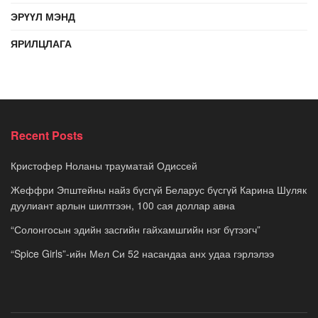
ЭРҮҮЛ МЭНД
ЯРИЛЦЛАГА
Recent Posts
Кристофер Ноланы трауматай Одиссей
Жеффри Эпштейны найз бүсгүй Беларус бүсгүй Карина Шуляк
дуулиант арлын шилтгээн, 100 сая доллар авна
“Солонгосын эдийн засгийн гайхамшгийн нэг бүтээгч”
“Spice Girls”-ийн Мел Си 52 насандаа анх удаа гэрлэлээ