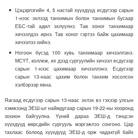
Цэцэрлэгийн 4, 5 настай хүүхдүүд есдүгээр сарын
1-нээс эхлээд танхимын болон танхимын бусаар
ЕБС-тай адил эхлүүлнэ
. Тав хоног танхимаар
хичээлдээ ирнэ. Тав хоног гэртээ байж цахимаар
хичээлээ хийнэ.
Ногоон бүсэд 100 хувь танхимаар хичээллэнэ.
МСҮТ, коллеж, их дээд сургуулийн хичээл есдүгээр
сарын 1-нээс цахимаар хичээллэнэ. Есдүгээр
сарын 13-наас цахим болон танхим хосолсон
хэлбэрээр явна.
Яагаад есдүгээр сарын 13-наас эхлэх вэ гэхээр улсын
хэмжээнд ЭЕШ-ыг наймдугаар сарын 19-22-ны хооронд
зохион байгуулна. Үүний дараа ЭЕШ-д тэнцсэн
хүүхдүүд өөрсдийн сургууль мэргэжлээ сонгоно. Цар
тахлаас болоод хүүхдүүд ЭЕШ-д орж чадахгүй байх