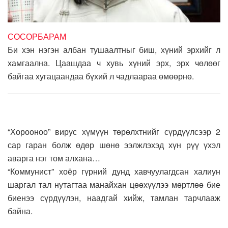
СОСОРБАРАМ
Би хэн нэгэн албан тушаалтныг биш, хүний эрхийг л
хамгаална. Цаашдаа ч хувь хүний эрх, эрх чөлөөг
байгаа хугацаандаа бүхий л чадлаараа өмөөрнө.
“Хорооноо” вирус хүмүүн төрөлхтнийг сүрдүүлсээр 2
сар гаран болж өдөр шөнө ээлжлэхэд хүн рүү үхэл
аварга нэг том алхана…
“Коммунист” хоёр гүрний дунд хавчуулагдсан халиун
шаргал тал нутагтаа манайхан цөөхүүлээ мөртлөө бие
биенээ сүрдүүлэн, наадгай хийж, тамлан тарчлааж
байна.