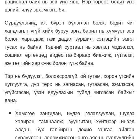
рационал байх нь зөв үйл явц. Нэр төрөөс бодит үнэ
цэнийг илүү эрхэмлэнэ би.
Сүрдүүлэгчид иж бүрэн бүлэглэл болж, бодит чиг
хандлагыг үгүй хийх буруу арга барил нь хүмүүст зөв
болон харагдаж, гаж дадал зуршил, сэтгэцийн эмгэг
тусах нь байна. Тэдний суртаал нь хэвлэл мэдээлэл,
сошиал ертөнцөд видео галбираар биежиж, гүтгэлэг,
жөтгөлгийн хар сүнс болон түгж байна.
Тэр нь бүдүүлэг, боловсролгүй, ой гутам, хорон үгсийн
цуглуулга, дүр төрх нь загнасан, гутаасан, зэмлэсэн,
үгүйсгэсэн, үзэн ядуулахын туйлд чиглэсэн байхыг
яана.
Хөмсгөө зангидан, нүдээ гялалзуулан, шүдээ
хавиран тамшаалж, зуунгитан, хүйтнээр инээд
алдан, бүх галбирын дохио зангаа айлган
сүрдүүлсэн, доромжилсон өнгө аяс нь сүрдүүлгийн