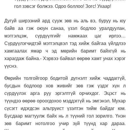
гол зэвсэг болжээ. Одоо боллоо! Зогс! Ухаар!
Дугуй ширээний ард сууж зөв нь аль вэ, буруу нь юу
байв аа гэж оюун санаа, үзэл бодлоо уралдуулан,
мэтгэлцэж, сүрдүүлгийг намжаах цаг ирлээ…
Сүрдүүлэгчидтэй мэтгэлцвэл тэд хийж байгаа үйлдлээ
хамгаалах ямар ч эд мөрийн баримт байхгүй нь
харагдаж байна.- Хэрвээ байвал өөрөө хамт унах хэрэг
үүснэ.
Өөрийн толгойгоор бодитой дүгнэлт хийж чаддаггүй,
бусдын бодлоор хов живийг зөв гэж үздэг хүн л
сүрдүүлэх арга руу эргэлтгүй орчихдог. Эцэст нь
түүндээ өөрөө ороогдохоо мэддэггүй нь эмгэнэл. Мухар
сүсэгт идэгдсэн альтруист үзэлтэн тийм байдаг юм.
Бусдаар магтуулж байх нь л түүний гол зорилго. Үнэн
зөв баримт нотолгоо учир зүй түүнд хар дараа.