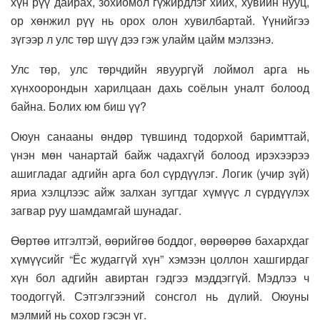
хүн рүү дайрах, зохиомол гүжирдлэг хийх, хувийн нууц,
ор хөнжил рүү нь орох олон хувилбартай. Үүнийгээ
зүгээр л улс төр шүү дээ гэж улайм цайм мэлзэнэ.
Улс төр, улс төрчдийн явуургүй лоймол арга нь
хүнхоорондын харилцаан дахь соёлын уналт болоод
байна. Болих юм биш үү?
Оюун санааны өндөр түвшинд тодорхой баримттай,
үнэн мөн чанартай байж чадахгүй болоод ирэхээрээ
ашигладаг адгийн арга бол сүрдүүлэг. Логик (учир зүй)
яриа хэлцлээс айж залхан зугтдаг хүмүүс л сүрдүүлэх
загвар руу шамдамгай шунадаг.
Өөртөө итгэлтэй, өөрийгөө боддог, өөрөөрөө бахархдаг
хүмүүсийг “Ёс жудаггүй хүн” хэмээн цоллон хашгирдаг
хүн бол адгийн авиртан гэдгээ мэддэггүй. Мэдлээ ч
тоодоггүй. Сэтгэлгээний сонсгол нь дүлий. Оюуны
мэлмий нь сохор гэсэн үг.