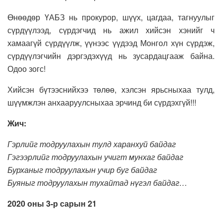
Өнөөдөр ҮАБЗ нь прокурор, шүүх, цагдаа, тагнуулыг
сүрдүүлээд, сүрдэгчид нь ажил хийсэн хэнийг ч
хамаагүй сүрдүүлж, үүнээс үүдээд Монгол хүн сүрдэж,
сүрдүүлэгчийн дэргэдэхүүд нь зусардацгааж байна.
Одоо зогс!
Хийсэн бүтээснийхээ төлөө, хэлсэн ярьсныхаа тулд,
шүүмжлэн анхааруулсныхаа эрчинд би сүрдэхгүй!!!
Жич:
Гэрлийг тодруулахын тулд харанхуй байдаг
Гэгээрлийг тодруулахын учигт мунхаг байдаг
Бурханыг тодруулахын учир буг байдаг
Буяныг тодруулахын тухайтад нүгэл байдаг…
2020 оны 3-р сарын 21