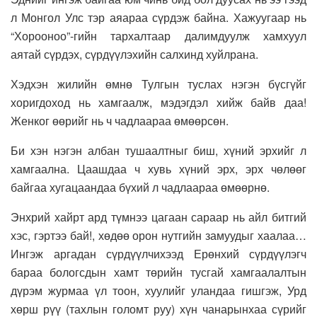
л Монгол Улс тэр аяараа сүрдэж байна. Хажуугаар нь
“Хорооноо”-гийн тархалтаар далимдуулж хамхуул
аятай сүрдэх, сүрдүүлэхийн салхинд хуйлрана.
Хэдхэн жилийн өмнө Тулгын туслах нэгэн бүсгүйг
хоригдоход нь хамгаалж, мэдэгдэл хийж байв даа!
Женког өөрийг нь ч чадлаараа өмөөрсөн.
Би хэн нэгэн албан тушаалтныг биш, хүний эрхийг л
хамгаална. Цаашдаа ч хувь хүний эрх, эрх чөлөөг
байгаа хугацаандаа бүхий л чадлаараа өмөөрнө.
Энхрий хайрт ард түмнээ цагаан сараар нь айл битгий
хэс, гэртээ бай!, хөдөө орон нутгийн замуудыг хаалаа…
Ингэж аргадан сүрдүүлчихээд Ерөнхий сүрдүүлэгч
бараа бологсдын хамт төрийн тусгай хамгаалалтын
дүрэм журмаа үл тоон, хуулийг уландаа гишгэж, Урд
хөрш рүү (тахлын голомт руу) хүн чанарынхаа сүрийг