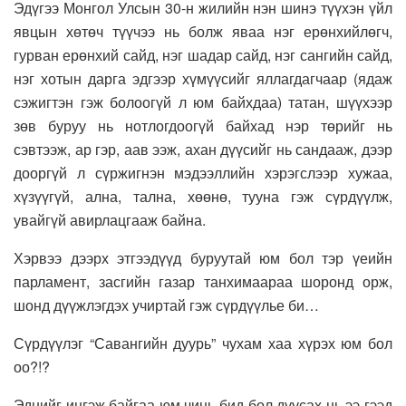
Эдүгээ Монгол Улсын 30-н жилийн нэн шинэ түүхэн үйл
явцын хөтөч түүчээ нь болж яваа нэг ерөнхийлөгч,
гурван ерөнхий сайд, нэг шадар сайд, нэг сангийн сайд,
нэг хотын дарга эдгээр хүмүүсийг яллагдагчаар (ядаж
сэжигтэн гэж болоогүй л юм байхдаа) татан, шүүхээр
зөв буруу нь нотлогдоогүй байхад нэр төрийг нь
сэвтээж, ар гэр, аав ээж, ахан дүүсийг нь сандааж, дээр
дооргүй л сүржигнэн мэдээллийн хэрэгслээр хужаа,
хүзүүгүй, ална, тална, хөөнө, тууна гэж сүрдүүлж,
увайгүй авирлацгааж байна.
Хэрвээ дээрх этгээдүүд буруутай юм бол тэр үеийн
парламент, засгийн газар танхимаараа шоронд орж,
шонд дүүжлэгдэх учиртай гэж сүрдүүлье би…
Сүрдүүлэг “Савангийн дуурь” чухам хаа хүрэх юм бол
оо?!?
Эднийг ингэж байгаа юм чинь бид бол дуусах нь ээ гээд