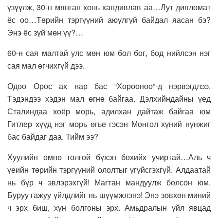
үзүүлж, 30-н мянган хонь хандивлав аа…Лут дипломат
ёс оо…Төрийн тэргүүний аюулгүй байдал яасан бэ?
Энэ ёс зүй мөн үү?…
60-н сая малтай улс мөн юм бол бог, бод нийлсэн нэг
сая мал өгчихгүй дээ.
Одоо Орос ах нар бас “Хорооноо”-д нэрвэгдлээ.
Тэдэндээ хэдэн мал өгнө байгаа. Дэлхийндайны үед
Сталиндаа хоёр морь, адилхан дайтаж байгаа юм
Гитлер хүүд нэг морь өгье гэсэн Монгол хүний нүнжиг
бас байдаг даа. Тийм ээ?
Хуулийн өмнө толгой бүхэн бөхийх учиртай…Аль ч
үеийн төрийн тэргүүний ололтыг үгүйсгэхгүй. Алдаатай
нь бүр ч эвлэрэхгүй! Магтан мандуулж болсон юм.
Буруу гажуу үйлдлийг нь шүүмжлэнэ! Энэ зөвхөн миний
ч эрх биш, хүн болгоны эрх. Амьдралын үйл явцад