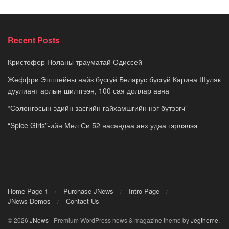
Recent Posts
Кристофер Ноланы трауматай Одиссей
Жеффри Эпштейны найз бүсгүй Беларус бүсгүй Карина Шуляк
дуулиант арлын шилтгээн, 100 сая доллар авна
“Солонгосын эдийн засгийн гайхамшгийн нэг бүтээгч”
“Spice Girls”-ийн Мел Си 52 насандаа анх удаа гэрлэлээ
Home Page 1
Purchase JNews
Intro Page
JNews Demos
Contact Us
© 2026
JNews
- Premium WordPress news & magazine theme by
Jegtheme
.