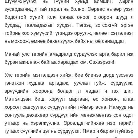
Шүүмжлүүлэх нь түүний хувьд аймшиг. Харин
зусардагчид л тайтгарал нь болно. Өөрөөс нь өөр үзэл
бодолтой хүний голч санаа оноог огоорон шууд л
бусдад таалагдахыг хүсдэг. Тэгээд зогсохгүй эргэн
тойрныхоо хүмүүсийг үгэндээ оруулж, чөлөөт сэтгэлгээг
нь мохоож, өмнөө бөхөлзүүлж байх нь гоё санагддаг.
Манай улс төрийн амьдралд сүрдүүлэх арга барил иж
бүрэн ажиллаж байгаа харагдах юм. Сэхээрээч!
Улс төрийн мэтгэлцээн хийж, бие биенээ дорд үзсэнээ
гэнэтхэн худлаа аргадаж, уучлал гуйж, сүрдүүлж,
эрчүүдийн хооронд болдог л явдал ч гэх шиг.
Мэтгэлцээн биш, хэрүүл маргаан, өс хонзон, атаа
хорсол савсуулах сүрдүүлгийн түймэр асна. Намууд нь
сонгууль дөхөхөөр сүрдүүлгийн менежментээ сонгодог
утгаар нь хэрэгжүүлнэ. Өрсөлдөгчийнхөө нэр төрийг
гутаах сүүлчийн цэг нь сүрдүүлэг. Ямар ч баримтгүйгээр