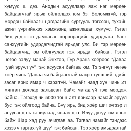
хүмүүс ш дээ. Анодын асуудлаар яаж нэг мөрдөн
байцаагчтай ярьж ойлголцох юм бэ. Боломжгүй, тэр
мөрдөн байцаагч цагдаагийн сургууль төгссөн, тухайн
ажил үүргийнхээ хэмжээнд ажилладаг хүмүүс. Гэтэл
бид үндэстэн дамнасан корпорацийн удирдлага, банк
санхүүгийн удирдагчидтай ярьдаг улс. Би тэр мөрдөн
байцаагчид юм ойлгуулах гэж ярьдаг байсан. Гэтэл
нөгөө залуу манай Энхтөр, Гүр-Аранз хоёроос “Даваа
гуай эрүүл үү” гэж асуусан байгаа юм. Тэгэнгүүт нөгөө
хоёр чинь “Даваа чи байцаагчтай макро түвшний эдийн
засаг ярих ямар ч хэрэггүй. Чамайг наад хүн чинь 21
мянган доллар зальдсан байж магадгүй гэж мөрдөж
байна. Тэгэхэд чи 5000 тонн алт ярихаар чамайг эрүүл
бус гэж ойлгоод байна. Бүү ярь, бид хоёр шиг зүгээр л
асуусанд нь хариулаад яваач дээ. Илүү дутуу юм ярьж
байж Шар хад руу ачигдав аа. Тэгвэл чамайг тэндээс
хэзээ ч гаргахгүй шүү” гэж байсан. Тэр хоёр амьдралтай