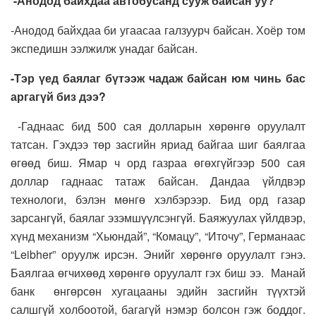
-Анодод байхдаа автобусанд сууж байсан уу?
-Анодод байхдаа би угаасаа галзуурч байсан. Хоёр том
экспедишн ээлжилж унадаг байсан.
-Тэр үед баялаг бүтээж чадаж байсан юм чинь бас
аргагүй биз дээ?
-Гаднаас бид 500 сая долларын хөрөнгө оруулалт
татсан. Гэхдээ төр засгийн яриад байгаа шиг баялгаа
өгөөд биш. Ямар ч орд газраа өгөхгүйгээр 500 сая
доллар гаднаас татаж байсан. Дандаа үйлдвэр
технологи, бэлэн мөнгө хэлбэрээр. Бид орд газар
зарсангүй, баялаг эзэмшүүлсэнгүй. Баяжуулах үйлдвэр,
хүнд механизм “Хьюндай”, “Комацу”, “Иточу”, Германаас
“Leibher” оруулж ирсэн. Энийг хөрөнгө оруулалт гэнэ.
Баялгаа өгчихөөд хөрөнгө оруулалт гэх биш ээ. Манай
банк өнгөрсөн хугацааны эдийн засгийн түүхтэй
салшгүй холбоотой, багагүй нэмэр болсон гэж боддог.