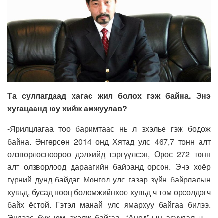
Та суллагдаад хагас жил болох гэж байна. Энэ
хугацаанд юу хийж амжуулав?
-Ярилцлагаа тоо баримтаас нь л эхэлье гэж бодож
байна. Өнгөрсөн 2014 онд Хятад улс 467,7 тонн алт
олзворлосноороо дэлхийд тэргүүлсэн, Орос 272 тонн
алт олзворлоод дараагийн байранд орсон. Энэ хоёр
гүрний дунд байдаг Монгол улс газар зүйн байрлалын
хувьд, бусад нөөц боломжийнхоо хувьд ч том өрсөлдөгч
байх ёстой. Гэтэл манай улс ямархуу байгаа билээ.
Эндээс бүх юм эхэлж байгаа. “Анод”-ын асуудал ч…