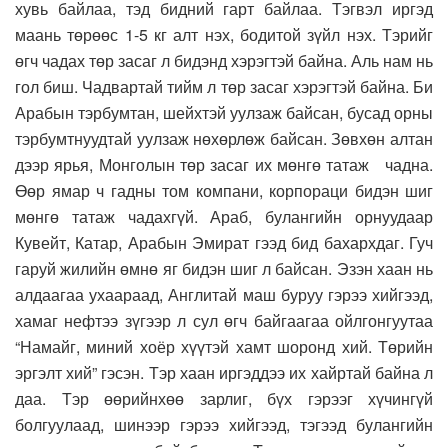
хувь байлаа, тэд бидний гарт байлаа. Тэгвэл иргэд
маань төрөөс 1-5 кг алт нэх, бодитой зүйл нэх. Тэрийг
өгч чадах төр засаг л бидэнд хэрэгтэй байна. Аль нам нь
гол биш. Чадвартай тийм л төр засаг хэрэгтэй байна. Би
Арабын тэрбумтан, шейхтэй уулзаж байсан, бусад орны
тэрбумтнуудтай уулзаж нөхөрлөж байсан. Зөвхөн алтан
дээр ярья, Монголын төр засаг их мөнгө татаж чадна.
Өөр ямар ч гадны том компани, корпораци бидэн шиг
мөнгө татаж чадахгүй. Араб, булангийн орнуудаар
Кувейт, Катар, Арабын Эмират гээд бид бахархдаг. Гуч
гаруй жилийн өмнө яг бидэн шиг л байсан. Эзэн хаан нь
алдаагаа ухаараад, Англитай маш буруу гэрээ хийгээд,
хамаг нефтээ зүгээр л сул өгч байгаагаа ойлгонгуутаа
“Намайг, миний хоёр хүүтэй хамт шоронд хий. Төрийн
эргэлт хий” гэсэн. Тэр хаан иргэддээ их хайртай байна л
даа. Тэр өөрийнхөө зарлиг, бүх гэрээг хүчингүй
болгуулаад, шинээр гэрээ хийгээд, тэгээд булангийн