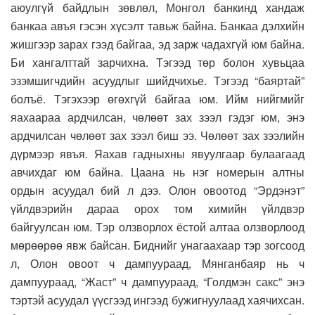
аюулгүй байдлын зөвлөл, Монгол банкинд хандаж
банкаа авъя гэсэн хүсэлт тавьж байна. Банкаа дэлхийн
жишгээр зарах гээд байгаа, эд зарж чадахгүй юм байна.
Би хангалттай зарчихна. Тэгээд төр болон хувьцаа
эзэмшигчдийн асуудлыг шийдчихье. Тэгээд “баяртай”
болъё. Тэгэхээр өгөхгүй байгаа юм. Ийм нийгмийг
яахаараа ардчилсан, чөлөөт зах зээл гэдэг юм, энэ
ардчилсан чөлөөт зах зээл биш ээ. Чөлөөт зах зээлийн
дүрмээр явъя. Яахав гадныхны явуулгаар булаагаад
авчихдаг юм байна. Цаана нь нэг номерын алтны
ордын асуудал бий л дээ. Олон овоотод “Эрдэнэт”
үйлдвэрийн дараа орох том химийн үйлдвэр
байгуулсан юм. Тэр олзворлох ёстой алтаа олзворлоод
мөрөөрөө явж байсан. Биднийг унагаахаар тэр зогсоод
л, Олон овоот ч дампуураад, Мянганбаяр нь ч
дампуураад, “Жаст” ч дампуураад, “Голдмэн сакс” энэ
тэртэй асуудал үүсгээд ингээд бужигнуулаад хаячихсан.