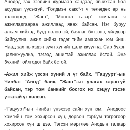
Анодод зах зээлийн журмаар хандаад явчихсан бол
асуудал үүсэхгүй, “Голдмэн сакс”-т ч төлөгдөх өр нь
төлөгдөөд, “Жаст”, “Монгол газар” компани ч
ажилладгаараа ажиллаад явах байсан. Нэг буруу
алхам хийхэд бүгд нөлөөтэй, баялаг бүтээнэ, үйлдвэр
байгуулна, ажил хийнэ гэдэг тийм амархан юм биш.
Наад зах нь хэдэн зуун хүнийг цалинжуулна. Сар бүхэн
цалинжуулна, тэгээд ашигтай ажиллах ёстой. Энэ
бүхнийг ойлгодог байх ёстой.
-Ажил хийж үзсэн хүний л үг байх.
“Гацуурт
”-
ын
Чинбат “Анод” банк, “Жаст”-ыг унагах хэрэггүй
байсан, тэр том банкийг босгох их хэцүү гэсэн
утгатай үг хэлсэн.
-“Гацуурт”-ын Чинбат үнэхээр сайн хүн юм. Анодоос
хамгийн том хохирсон хүн, дөрвөн тэрбум төгрөгөөр
хохирсон хүн ш дээ. Тэгсэн мөртлөө Анодын талаар