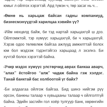
юмыг л ойлгох хэрэгтэй. Ард түмэн ч, төр засаг нь ч…
-Өмнө нь харьцаж байсан гадны компаниуд,
бизнесмэнүүдтэй харилцаа хэвийн үү?
-Ийм нөхцөлд байж, би тэд нартай харьцахгүй ш дээ.
Ойлгомжтой, тэр хүмүүс харьцахгүй, би ч харьцахгүй.
Хэрэв одоо төлөвлөж байгаа ажлууд амжилттай болох
юм бол мэдээж тэдэнтэйгээ харьцаад л эхэлнэ. Би
хүчтэй болох хэрэгтэй байна.
-Учир мэдэх хүмүүс улстөрчид аврах банкаа аварч,
“алах” ёстойгоо “алж” чадаж байна гэж хэлдэг.
Танай банктай бас холбоотой үг байх?
-Би алдаагаа ойлгож байгаа. Бид шинэ нийгэм рүү
орсон, банкны талаар ч хувьцааны талаар ч ойлголтгүй
байна. Эдийн засгийн гол хоёр тулгуур банк, хөрөнгийн