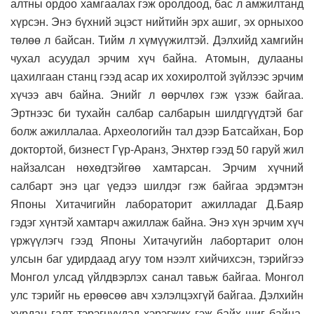
алтны ордоо хамгаалах гэж оролдоод, бас л амжилтанд
хүрсэн. Энэ бүхний эцэст нийтийн эрх ашиг, эх орныхоо
төлөө л байсан. Тийм л хүмүүжилтэй. Дэлхийд хамгийн
чухал асуудал эрчим хүч байна. Атомын, дулааны
цахилгаан станц гээд асар их хохиролтой зүйлээс эрчим
хүчээ авч байна. Энийг л өөрчлөх гэж үзэж байгаа.
Эртнээс би тухайн салбар салбарын шилдгүүдтэй баг
болж ажиллалаа. Археологийн тал дээр Батсайхан, Бор
доктортой, бизнест Гүр-Аранз, Энхтөр гээд 50 гаруй жил
найзалсан нөхөдтэйгөө хамтарсан. Эрчим хүчний
салбарт энэ цаг үедээ шилдэг гэж байгаа эрдэмтэн
Японы Хитачигийн лабораторит ажилладаг Д.Баяр
гэдэг хүнтэй хамтарч ажиллаж байна. Энэ хүн эрчим хүч
үржүүлэгч гээд Японы Хитачугийн лабортарит олон
улсын баг удирдаад агуу том нээлт хийчихсэн, тэрийгээ
Монгол улсад үйлдвэрлэх санал тавьж байгаа. Монгол
улс тэрийг нь ерөөсөө авч хэлэлцэхгүй байгаа. Дэлхийн
хурдан галт тэрэгнүүдэд хэрэгжих гэж байх шиг байна.