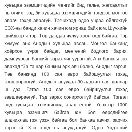
хувьцаа эзэмшигчдийн мөнгийг бид төлье, жагсаалтыг
нь өгчих гээд би хувьцаа эзэмшигчдийг тэндээс мөнгөө
аваач гэхэд аваагүй. Тэгчихээд одоо учраа ойлгохгүй
СЗХ-ны банди хачин хачин юм яриад байх юм. Шүүхийн
шийдвэр ч тэр. Төр дандаа чулуу хөөлгөөд байгаа. Тэр
хүмүүс анх Анодын хувьцаа авсан. Монгол банкинд
хоёрхон үүрэг байдаг, мөнгөний бодлого барих,
дампуурсан банкийг зарах чиг үүрэгтэй. Анх банкны эрх
авахад “За та нар банкны эрх авч болно, Анодыг заръя,
Төв банкинд 100 сая евро байршуулъя гэхэд
зөвшөөрөөгүй. Анодын асуудал 30-аадхан сая доллар
ш дээ. Гэтэл 100 сая евро байршуулъя гэхэд
зөвшөөрөөгүй. Тэд зарах сонирхолгүй байсан. Тэгвэл
энд хувьцаа эзэмшигчид авах ёстой. Үнэхээр 1000
хувьцаа эзэмшигч байгаа юм бол, өөрсдийгөө
алдчихлаа гэж үзэж байгаа бол банкаа авчих, зарчих
хэрэгтэй. Хэн хэнд нь асуудалгүй. Одоо Үндэсний