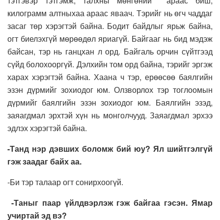
тэтгэвэр тэтгэмж, талхны мөнгөний араас биш,
килограмм алтныхаа араас яваач. Тэрийг нь өгч чаддаг
засаг төр хэрэгтэй байна. Бодит байдлыг ярьж байна,
огт биелэхгүй мөрөөдөл яриагүй. Байгааг нь бид мэдэж
байсан, тэр нь ганцхан л орд. Байгаль орчин сүйтгээд
сүйд болохооргүй. Дэлхийн том орд байна, тэрийг эргэж
харах хэрэгтэй байна. Хаана ч тэр, ерөөсөө баялгийн
эзэн дүрмийг зохиодог юм. Олзворлох тэр тоглоомын
дүрмийг баялгийн эзэн зохиодог юм. Баялгийн эзэд,
заяагдмал эрхтэй хүн нь монголчууд. Заяагдмал эрхээ
эдлэх хэрэгтэй байна.
-Танд нэр дэвших боломж бий юу? Ял шийтгэлгүй
гэж заадаг байх аа.
-Би тэр талаар огт сонирхоогүй.
-Таныг паар үйлдвэрлэж гэж байгаа гэсэн. Ямар
учиртай эд вэ?