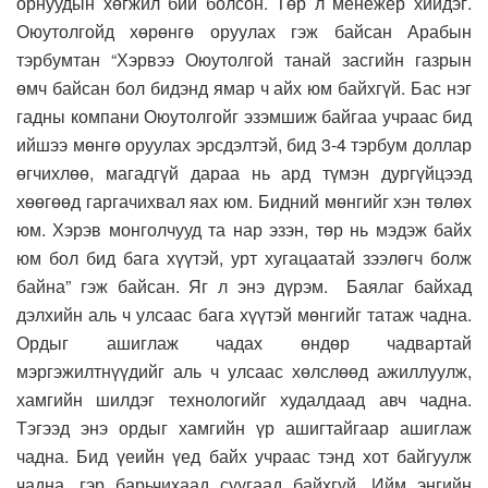
орнуудын хөгжил бий болсон. Төр л менежер хийдэг.
Оюутолгойд хөрөнгө оруулах гэж байсан Арабын
тэрбумтан “Хэрвээ Оюутолгой танай засгийн газрын
өмч байсан бол бидэнд ямар ч айх юм байхгүй. Бас нэг
гадны компани Оюутолгойг эзэмшиж байгаа учраас бид
ийшээ мөнгө оруулах эрсдэлтэй, бид 3-4 тэрбум доллар
өгчихлөө, магадгүй дараа нь ард түмэн дургүйцээд
хөөгөөд гаргачихвал яах юм. Бидний мөнгийг хэн төлөх
юм. Хэрэв монголчууд та нар эзэн, төр нь мэдэж байх
юм бол бид бага хүүтэй, урт хугацаатай зээлөгч болж
байна” гэж байсан. Яг л энэ дүрэм. Баялаг байхад
дэлхийн аль ч улсаас бага хүүтэй мөнгийг татаж чадна.
Ордыг ашиглаж чадах өндөр чадвартай
мэргэжилтнүүдийг аль ч улсаас хөлслөөд ажиллуулж,
хамгийн шилдэг технологийг худалдаад авч чадна.
Тэгээд энэ ордыг хамгийн үр ашигтайгаар ашиглаж
чадна. Бид үеийн үед байх учраас тэнд хот байгуулж
чадна, гэр барьчихаад суугаад байхгүй. Ийм энгийн