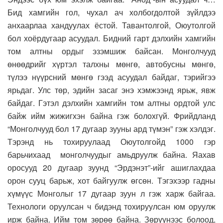
Бид хамгийн гол, чухал ач холбогдолтой зүйлдээ
анхаарлаа хандуулах ёстой. Тавантолгой, Оюутолгой
бол хоёрдугаар асуудал. Бидний гарт дэлхийн хамгийн
том алтны ордыг эзэмшиж байсан. Монголчууд
өнөөдрийг хүртэл талхны мөнгө, автобусны мөнгө,
түлээ нүүрсний мөнгө гээд асуудал байдаг, тэрийгээ
ярьдаг. Улс төр, эдийн засаг энэ хэмжээнд ярьж, явж
байдаг. Гэтэл дэлхийн хамгийн том алтны ордтой улс
байж ийм жижигхэн байна гэж болохгүй. Фрийдланд
“Монголчууд бол 17 дугаар зууны ард түмэн” гэж хэлдэг.
Тэрэнд нь тохируулаад Оюутолгойд 1000 гэр
барьчихаад монголчуудыг амьдруулж байна. Яахав
оросууд 20 дугаар зуунд “Эрдэнэт”-ийг ашиглахдаа
орон сууц барьж, хот байгуулж өгсөн. Тэгэхээр гадны
хүмүүс Монголыг 17 дугаар зуун л гэж харж байгаа.
Технологи оруулсан ч бидэнд тохируулсан юм оруулж
ирж байна. Ийм том зөрөө байна. Зөрүүнээс болоод,