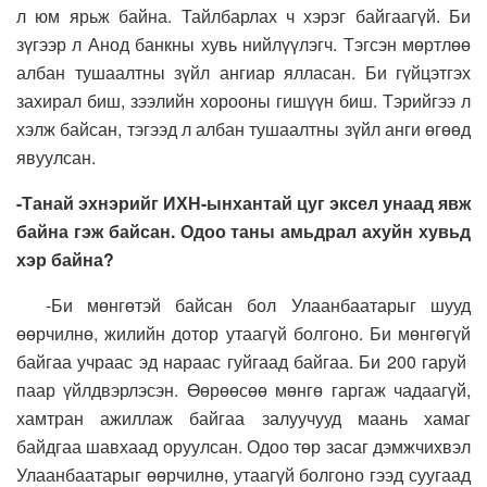
л юм ярьж байна. Тайлбарлах ч хэрэг байгаагүй. Би
зүгээр л Анод банкны хувь нийлүүлэгч. Тэгсэн мөртлөө
албан тушаалтны зүйл ангиар ялласан. Би гүйцэтгэх
захирал биш, зээлийн хорооны гишүүн биш. Тэрийгээ л
хэлж байсан, тэгээд л албан тушаалтны зүйл анги өгөөд
явуулсан.
-Танай эхнэрийг ИХН-ынхантай цуг эксел унаад явж
байна гэж байсан. Одоо таны амьдрал ахуйн хувьд
хэр байна?
-Би мөнгөтэй байсан бол Улаанбаатарыг шууд
өөрчилнө, жилийн дотор утаагүй болгоно. Би мөнгөгүй
байгаа учраас эд нараас гуйгаад байгаа. Би 200 гаруй
паар үйлдвэрлэсэн. Өөрөөсөө мөнгө гаргаж чадаагүй,
хамтран ажиллаж байгаа залуучууд маань хамаг
байдгаа шавхаад оруулсан. Одоо төр засаг дэмжчихвэл
Улаанбаатарыг өөрчилнө, утаагүй болгоно гээд суугаад