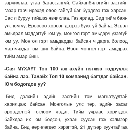
зарчихлаа, утаа багассангүй. Сайханбилэгийн засгийн
газар гарч ирэхэд овоо гайгүй баг бүрдлээ гэж харсан.
Бас л буруу тийшээ явчихлаа. Газ яриад. Бид тийм баян
улс юм уу. Ерөөсөө хөрсөн дээрээ буухгүй байна. Эсвэл
амьдрал мэддэггүй юм уу, монгол гэрт амьдарч үзээгүй
юм уу. Монгол гэрт амьдардаг байсан ч дарга болоод
мартчихдаг юм шиг байна. Өвөл монгол гэрт амьдрах
тийм амар биш.
-Сая МҮХАҮТ Топ 100 аж ахуйн нэгжээ тодруулж
байна лээ. Танайх Топ 10 компанид багтдаг байсан.
Юм бодогдов уу?
-Бид дэлхийн эдийн засгийн том магнатуудтай
харилцаж байсан. Монголын улс төр, эдийн засаг
өрөвдөлтэй тоглоом явдаг. Тийм учраас хоригдож
байхдаа их юм бодсон, ухаан суусан гэж хэлмээр
байна. Бид өөрчлөгдөх хэрэгтэй, 21 дүгээр зуунтайгаа