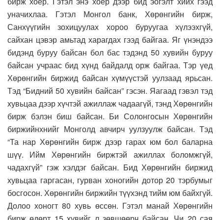
бирж хоёр. Гэтэл энэ хоёр дээр бид эогэлт хийх гээд
уначихлаа. Гэтэл Монгол банк, Хөрөнгийн бирж,
Санхүүгийн зохицуулах хороо буруугаа хүлээхгүй,
сайхан цэвэр амьтад харагдах гээд байгаа. Яг үнэндээ
бидэнд буруу байсан бол бас тэдэнд 50 хувийн буруу
байсан учраас бид хүнд байдалд орж байгаа. Тэр үед
Хөрөнгийн биржид байсан хүмүүстэй уулзаад ярьсан.
Тэд “Бидний 50 хувийн байсан” гэсэн. Яагаад гэвэл тэд
хувьцаа дээр хүчтэй ажиллаж чадаагүй, тэнд Хөрөнгийн
бирж бэлэн биш байсан. Би Солонгосын Хөрөнгийн
биржийнхнийг Монголд авчирч уулзуулж байсан. Тэд
“Та нар Хөрөнгийн бирж дээр гарах юм бол баларна
шүү. Ийм Хөрөнгийн биржтэй ажиллах боломжгүй,
чадахгүй” гэж хэлдэг байсан. Бид Хөрөнгийн биржид
хувьцаа гаргасан, гурван хоногийн дотор 20 тэрбумыг
босгосон. Хөрөнгийн биржийн түүхэнд тийм юм байхгүй.
Долоо хоногт 80 хувь өссөн. Гэтэл манай Хөрөнгийн
бирж өдөрт 15 хувийг л зөвшөөрч байсан. Чи 20 сая