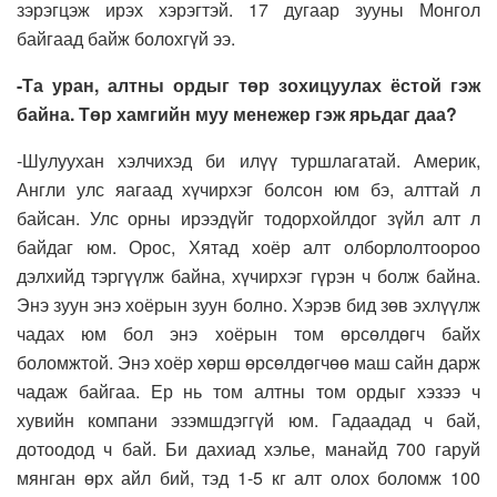
зэрэгцэж ирэх хэрэгтэй. 17 дугаар зууны Монгол
байгаад байж болохгүй ээ.
-Та уран, алтны ордыг төр зохицуулах ёстой гэж
байна. Төр хамгийн муу менежер гэж ярьдаг даа?
-Шулуухан хэлчихэд би илүү туршлагатай. Америк,
Англи улс яагаад хүчирхэг болсон юм бэ, алттай л
байсан. Улс орны ирээдүйг тодорхойлдог зүйл алт л
байдаг юм. Орос, Хятад хоёр алт олборлолтоороо
дэлхийд тэргүүлж байна, хүчирхэг гүрэн ч болж байна.
Энэ зуун энэ хоёрын зуун болно. Хэрэв бид зөв эхлүүлж
чадах юм бол энэ хоёрын том өрсөлдөгч байх
боломжтой. Энэ хоёр хөрш өрсөлдөгчөө маш сайн дарж
чадаж байгаа. Ер нь том алтны том ордыг хэзээ ч
хувийн компани эзэмшдэггүй юм. Гадаадад ч бай,
дотоодод ч бай. Би дахиад хэлье, манайд 700 гаруй
мянган өрх айл бий, тэд 1-5 кг алт олох боломж 100