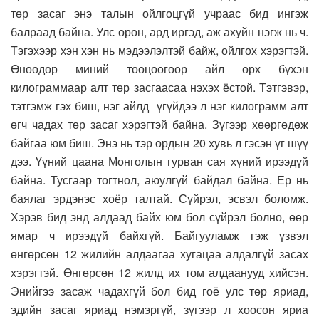
төр засаг энэ талын ойлгоцгүй учраас бид ингэж
балраад байна. Улс орон, ард иргэд, аж ахуйн нэгж нь ч.
Тэгэхээр хэн хэн нь мэдээлэлтэй байж, ойлгох хэрэгтэй.
Өнөөдөр миний тооцоогоор айл өрх бүхэн
килограммаар алт төр засгаасаа нэхэх ёстой. Тэтгэвэр,
тэтгэмж гэх биш, нэг айлд үгүйдээ л нэг килограмм алт
өгч чадах төр засаг хэрэгтэй байна. Зүгээр хөөргөдөж
байгаа юм биш. Энэ нь тэр ордын 20 хувь л гэсэн үг шүү
дээ. Үүний цаана Монголын гурван сая хүний ирээдүй
байна. Тусгаар тогтнол, аюулгүй байдал байна. Ер нь
баялаг эрдэнэс хоёр талтай. Сүйрэл, эсвэл боломж.
Хэрэв бид энд алдаад байх юм бол сүйрэл болно, өөр
ямар ч ирээдүй байхгүй. Байгууламж гэж үзвэл
өнгөрсөн 12 жилийн алдаагаа хугацаа алдалгүй засах
хэрэгтэй. Өнгөрсөн 12 жилд их том алдаанууд хийсэн.
Энийгээ засаж чадахгүй бол бид гоё улс төр яриад,
эдийн засаг яриад нэмэргүй, зүгээр л хоосон яриа