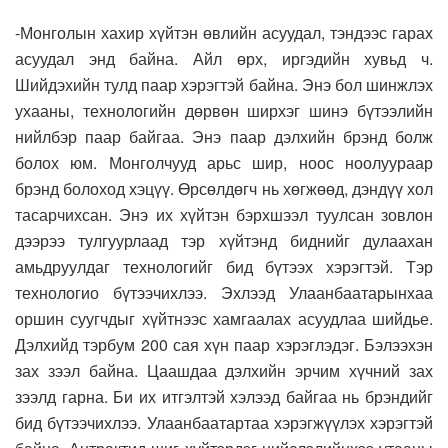
-Монголын хахир хүйтэн өвлийн асуудал, тэндээс гарах
асуудал энд байна. Айл өрх, иргэдийн хувьд ч.
Шийдэхийн тулд паар хэрэгтэй байна. Энэ бол шинжлэх
ухааны, технологийн дөрвөн ширхэг шинэ бүтээлийн
нийлбэр паар байгаа. Энэ паар дэлхийн брэнд болж
болох юм. Монголчууд арьс шир, ноос ноолуураар
брэнд болоход хэцүү. Өрсөлдөгч нь хөгжөөд, дэндүү хол
тасарчихсан. Энэ их хүйтэн бэрхшээл туулсан зовлон
дээрээ тулгуурлаад тэр хүйтэнд биднийг дулаахан
амьдруулдаг технологийг бид бүтээх хэрэгтэй. Тэр
технологио бүтээчихлээ. Эхлээд Улаанбаатарынхаа
оршин суугчдыг хүйтнээс хамгаалах асуудлаа шийдье.
Дэлхийд тэрбум 200 сая хүн паар хэрэглэдэг. Бэлээхэн
зах зээл байна. Цаашдаа дэлхийн эрчим хүчний зах
зээлд гарна. Би их итгэлтэй хэлээд байгаа нь брэндийг
бид бүтээчихлээ. Улаанбаатартаа хэрэгжүүлэх хэрэгтэй