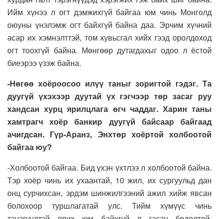
Ийм хүнээ л огт дэмжихгүй байгаа юм чинь Монголд
оюуны үнэлэмж огт байхгүй байна даа. Эрчим хүчний
асар их хэмнэлттэй, том хувьсгал хийх гээд оролдоход
огт тоохгүй байна. Мөнгөөр дутагдахыг одоо л ёстой
биеэрээ үзэж байна.
-Нөгөө хоёроосоо илүү таныг зоригтой гэдэг. Та
дуугүй үхэхээр дуутай үх гэгчээр төр засаг руу
хандсан хурц ярилцлага өгч чаддаг. Харин таны
хамтрагч хоёр банкир дуугүй байсаар байгаад
ачигдсан. Гүр-Аранз, Энхтөр хоёртой холбоотой
байгаа юу?
-Холбоотой байгаа. Бид үхэн үхтлээ л холбоотой байна.
Тэр хоёр чинь их ухаантай, 10 жил, их сургуульд дан
онц сурчихсан, эрдэм шинжилгээний ажил хийж явсан
болохоор туршлагатай улс. Тийм хүмүүс чинь
тэнэгүүдтэй ярих юм байхгүй л гэсэн бодолтой.