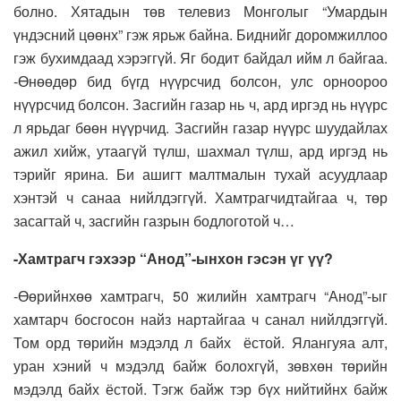
болно. Хятадын төв телевиз Монголыг “Умардын
үндэсний цөөнх” гэж ярьж байна. Биднийг доромжиллоо
гэж бухимдаад хэрэггүй. Яг бодит байдал ийм л байгаа.
-Өнөөдөр бид бүгд нүүрсчид болсон, улс орноороо
нүүрсчид болсон. Засгийн газар нь ч, ард иргэд нь нүүрс
л ярьдаг бөөн нүүрчид. Засгийн газар нүүрс шуудайлах
ажил хийж, утаагүй түлш, шахмал түлш, ард иргэд нь
тэрийг ярина. Би ашигт малтмалын тухай асуудлаар
хэнтэй ч санаа нийлдэггүй. Хамтрагчидтайгаа ч, төр
засагтай ч, засгийн газрын бодлоготой ч…
-Хамтрагч гэхээр “Анод”-ынхон гэсэн үг үү?
-Өөрийнхөө хамтрагч, 50 жилийн хамтрагч “Анод”-ыг
хамтарч босгосон найз нартайгаа ч санал нийлдэггүй.
Том орд төрийн мэдэлд л байх ёстой. Ялангуяа алт,
уран хэний ч мэдэлд байж болохгүй, зөвхөн төрийн
мэдэлд байх ёстой. Тэгж байж тэр бүх нийтийнх байж