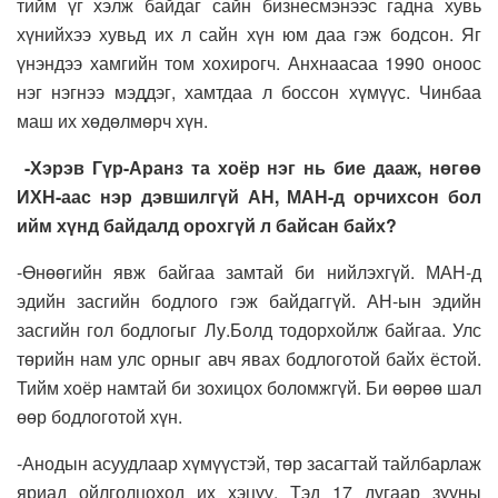
тийм үг хэлж байдаг сайн бизнесмэнээс гадна хувь
хүнийхээ хувьд их л сайн хүн юм даа гэж бодсон. Яг
үнэндээ хамгийн том хохирогч. Анхнаасаа 1990 оноос
нэг нэгнээ мэддэг, хамтдаа л боссон хүмүүс. Чинбаа
маш их хөдөлмөрч хүн.
-Хэрэв Гүр-Аранз та хоёр нэг нь бие дааж, нөгөө
ИХН-аас нэр дэвшилгүй АН, МАН-д орчихсон бол
ийм хүнд байдалд орохгүй л байсан байх?
-Өнөөгийн явж байгаа замтай би нийлэхгүй. МАН-д
эдийн засгийн бодлого гэж байдаггүй. АН-ын эдийн
засгийн гол бодлогыг Лу.Болд тодорхойлж байгаа. Улс
төрийн нам улс орныг авч явах бодлоготой байх ёстой.
Тийм хоёр намтай би зохицох боломжгүй. Би өөрөө шал
өөр бодлоготой хүн.
-Анодын асуудлаар хүмүүстэй, төр засагтай тайлбарлаж
яриад ойлголцоход их хэцүү. Тэд 17 дугаар зууны