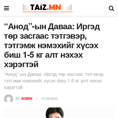
“Анод”-ын Даваа: Иргэд
төр засгаас тэтгэвэр,
тэтгэмж нэмэхийг хүсэх
биш 1-5 кг алт нэхэх
хэрэгтэй
“Анод”-ын Даваа: Иргэд төр засгаас тэтгэвэр,
тэтгэмж нэмэхийг хүсэх биш 1-5 кг алт нэхэх
хэрэгтэй
BY
ADMIN
10/28/2020