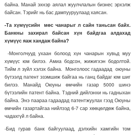
байна. Манай эхнэр аялал жуулчлалын бизнес эрхэлж
байсан. Тэрийг нь бас дампууруулаад хаясан.
-Та хүмүүсийн мөс чанарыг л сайн таньсан байх.
Банкны захирал байсан хүн байдгаа алдахад
хүмүүс яаж хандаж байна?
-Монголчууд ухаан болоод хүн чанарын хувьд муу
хүмүүс юм билээ. Амиа бодсон, жижигхэн бодолтой.
Тийм л зүйл хэлэх байна. Монголоос гадаадад оюуны
бүтээлд патент эзэмшиж байгаа нь ганц байдаг юм шиг
билээ. Манайд Оюуны өмчийн газар 5000 шинэ
бүтээлийн патент байна. Тэдний дийлэнхи нь гадныхан
байна. Энэ паараа гадаадад патентжуулах гээд Оюуны
өмчийн газартайгаа нийлээд 6-7 сар хөөцөлдөж байна,
чадахгүй л байна.
-Бид гурав банк байгуулаад, дэлхийн хамгийн том