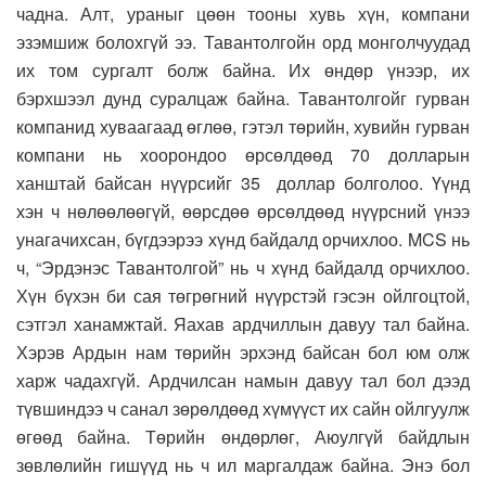
чадна. Алт, ураныг цөөн тооны хувь хүн, компани
эзэмшиж болохгүй ээ. Тавантолгойн орд монголчуудад
их том сургалт болж байна. Их өндөр үнээр, их
бэрхшээл дунд суралцаж байна. Тавантолгойг гурван
компанид хуваагаад өглөө, гэтэл төрийн, хувийн гурван
компани нь хоорондоо өрсөлдөөд 70 долларын
ханштай байсан нүүрсийг 35 доллар болголоо. Үүнд
хэн ч нөлөөлөөгүй, өөрсдөө өрсөлдөөд нүүрсний үнээ
унагачихсан, бүгдээрээ хүнд байдалд орчихлоо. MCS нь
ч, “Эрдэнэс Тавантолгой” нь ч хүнд байдалд орчихлоо.
Хүн бүхэн би сая төгрөгний нүүрстэй гэсэн ойлгоцтой,
сэтгэл ханамжтай. Яахав ардчиллын давуу тал байна.
Хэрэв Ардын нам төрийн эрхэнд байсан бол юм олж
харж чадахгүй. Ардчилсан намын давуу тал бол дээд
түвшиндээ ч санал зөрөлдөөд хүмүүст их сайн ойлгуулж
өгөөд байна. Төрийн өндөрлөг, Аюулгүй байдлын
зөвлөлийн гишүүд нь ч ил маргалдаж байна. Энэ бол