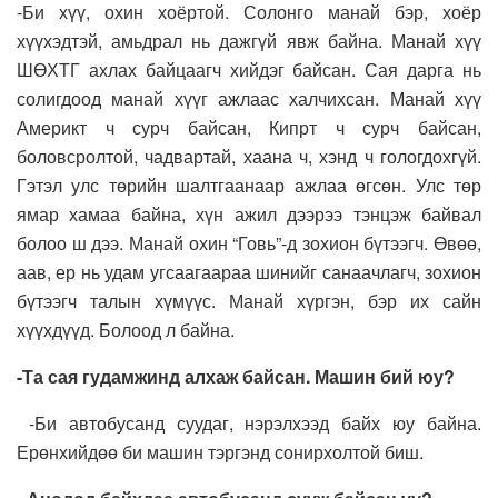
-Би хүү, охин хоёртой. Солонго манай бэр, хоёр
хүүхэдтэй, амьдрал нь дажгүй явж байна. Манай хүү
ШӨХТГ ахлах байцаагч хийдэг байсан. Сая дарга нь
солигдоод манай хүүг ажлаас халчихсан. Манай хүү
Америкт ч сурч байсан, Кипрт ч сурч байсан,
боловсролтой, чадвартай, хаана ч, хэнд ч гологдохгүй.
Гэтэл улс төрийн шалтгаанаар ажлаа өгсөн. Улс төр
ямар хамаа байна, хүн ажил дээрээ тэнцэж байвал
болоо ш дээ. Манай охин “Говь”-д зохион бүтээгч. Өвөө,
аав, ер нь удам угсаагаараа шинийг санаачлагч, зохион
бүтээгч талын хүмүүс. Манай хүргэн, бэр их сайн
хүүхдүүд. Болоод л байна.
-Та сая гудамжинд алхаж байсан. Машин бий юу?
-Би автобусанд суудаг, нэрэлхээд байх юу байна.
Ерөнхийдөө би машин тэргэнд сонирхолтой биш.