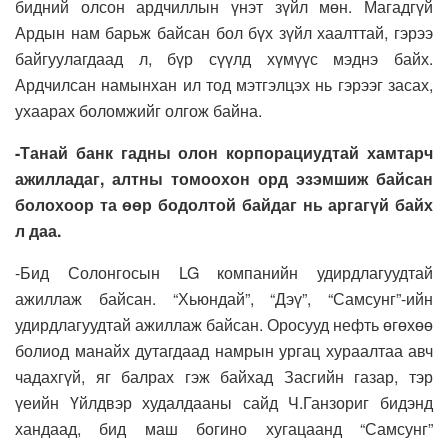
бидний олсон ардчиллын үнэт зүйл мөн. Магадгүй
Ардын нам барьж байсан бол бүх зүйл хаалттай, гэрээ
байгуулагдаад л, бүр сүүлд хүмүүс мэднэ байх.
Ардчилсан намынхан ил тод мэтгэлцэх нь гэрээг засах,
ухаарах боломжийг олгож байна.
-Танай банк гадны олон корпорациудтай хамтарч
ажилладаг, алтны томоохон орд эзэмшиж байсан
болохоор та өөр бодолтой байдаг нь аргагүй байх
л даа.
-Бид Солонгосын LG компанийн удирдлагуудтай
ажиллаж байсан. “Хьюндай”, “Дэү”, “Самсунг”-ийн
удирдлагуудтай ажиллаж байсан. Оросууд нефть өгөхөө
болиод манайх дутагдаад намрын ургац хураалтаа авч
чадахгүй, яг балрах гэж байхад Засгийн газар, тэр
үеийн Үйлдвэр худалдааны сайд Ч.Ганзориг бидэнд
хандаад, бид маш богино хугацаанд “Самсунг”