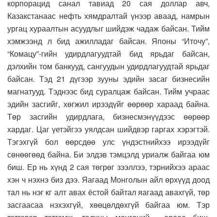
корпорацид санал тавиад 20 сая доллар авч,
Казакстанаас нефть хямдралтай үнээр аваад, намрын
ургац хураалтын асуудлыг шийдэж чадаж байсан. Тийм
хэмжээнд л бид ажилладаг байсан. Японы “Иточу”,
“Комацу”-гийн удирдлагуудтай бид ярьдаг байсан,
дэлхийн том банкууд, сангуудын удирдлагуудтай ярьдаг
байсан. Тэд 21 дүгээр зууны эдийн засаг бизнесийн
магнатууд. Тэднээс бид суралцаж байсан. Тийм учраас
эдийн засгийг, хөгжил ирээдүйг өөрөөр хараад байна.
Төр засгийн удирдлага, бизнесмэнүүдээс өөрөөр
хардаг. Цаг үетэйгээ уялдсан шийдвэр гаргах хэрэгтэй.
Тэгэхгүй бол өөрсдөө улс үндэстнийхээ ирээдүйг
сөнөөгөөд байна. Би элдэв тэмцэлд уриалж байгаа юм
биш. Ер нь хүнд 2 сая төгрөг зээллээ, тэрнийхээ араас
хэн ч нэхнэ биз дээ. Яагаад Монголын айл өрхүүд доод
тал нь нэг кг алт авах ёстой байтал яагаад авахгүй, төр
засгаасаа нэхэхгүй, хөөцөлдөхгүй байгаа юм. Тэр