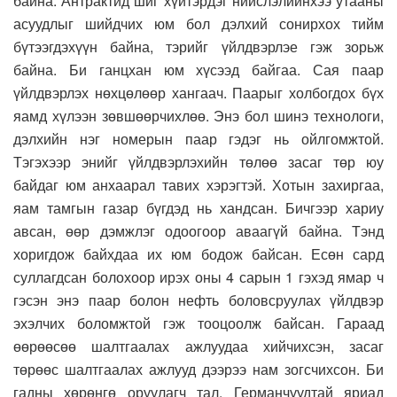
байна. Антрактид шиг хүйтэрдэг нийслэлийнхээ утааны
асуудлыг шийдчих юм бол дэлхий сонирхох тийм
бүтээгдэхүүн байна, тэрийг үйлдвэрлэе гэж зорьж
байна. Би ганцхан юм хүсээд байгаа. Сая паар
үйлдвэрлэх нөхцөлөөр хангаач. Паарыг холбогдох бүх
яамд хүлээн зөвшөөрчихлөө. Энэ бол шинэ технологи,
дэлхийн нэг номерын паар гэдэг нь ойлгомжтой.
Тэгэхээр энийг үйлдвэрлэхийн төлөө засаг төр юу
байдаг юм анхаарал тавих хэрэгтэй. Хотын захиргаа,
яам тамгын газар бүгдэд нь хандсан. Бичгээр хариу
авсан, өөр дэмжлэг одоогоор аваагүй байна. Тэнд
хоригдож байхдаа их юм бодож байсан. Есөн сард
суллагдсан болохоор ирэх оны 4 сарын 1 гэхэд ямар ч
гэсэн энэ паар болон нефть боловсруулах үйлдвэр
эхэлчих боломжтой гэж тооцоолж байсан. Гараад
өөрөөсөө шалтгаалах ажлуудаа хийчихсэн, засаг
төрөөс шалтгаалах ажлууд дээрээ нам зогсчихсон. Би
гадны хөрөнгө оруулагч тал, Германчуудтай яриад