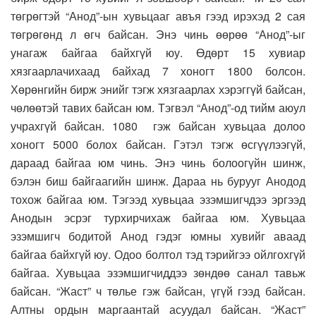
төгрөгтэй “Анод”-ын хувьцааг авъя гээд ирэхэд 2 сая
төгрөгөнд л өгч байсан. Энэ чинь өөрөө “Анод”-ыг
унагаж байгаа байхгүй юу. Өдөрт 15 хувиар
хязгаарлачихаад байхад 7 хоногт 1800 болсон.
Хөрөнгийн бирж энийг тэгж хязгаарлах хэрэггүй байсан,
чөлөөтэй тавих байсан юм. Тэгвэл “Анод”-од тийм аюул
учрахгүй байсан. 1080 гэж байсан хувьцаа долоо
хоногт 5000 болох байсан. Гэтэл тэгж өсгүүлээгүй,
дараад байгаа юм чинь. Энэ чинь болоогүйн шинж,
бэлэн биш байгаагийн шинж. Дараа нь бурууг Анодод
тохож байгаа юм. Тэгээд хувьцаа эзэмшигчдээ эргээд
Анодын эсрэг турхирчихаж байгаа юм. Хувьцаа
эзэмшигч бодитой Анод гэдэг юмны хувийг аваад
байгаа байхгүй юу. Одоо болтол тэд тэрийгээ ойлгохгүй
байгаа. Хувьцаа эзэмшигчиддээ зөндөө санал тавьж
байсан. “Жаст” ч төлье гэж байсан, үгүй гээд байсан.
Алтны ордын маргаантай асуудал байсан. “Жаст”