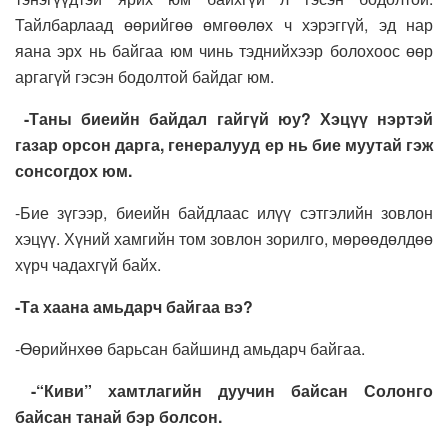
Тайлбарлаад өөрийгөө өмгөөлөх ч хэрэггүй, эд нар
яана эрх нь байгаа юм чинь тэднийхээр болохоос өөр
аргагүй гэсэн бодолтой байдаг юм.
-Таны биеийн байдал гайгүй юу? Хэцүү нэртэй
газар орсон дарга, генералууд ер нь бие муутай гэж
сонсогдох юм.
-Бие зүгээр, биеийн байдлаас илүү сэтгэлийн зовлон
хэцүү. Хүний хамгийн том зовлон зорилго, мөрөөдөлдөө
хүрч чадахгүй байх.
-Та хаана амьдарч байгаа вэ?
-Өөрийнхөө барьсан байшинд амьдарч байгаа.
-“Киви” хамтлагийн дуучин байсан Солонго
байсан танай бэр болсон.