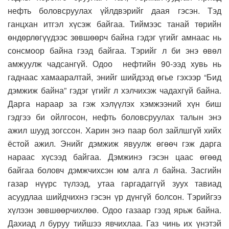
нефть боловсруулах үйлдвэрийг даая гэсэн. Тэд
ганцхан итгэл хүсэж байгаа. Тиймээс танай төрийн
өндөрлөгүүдээс зөвшөөрч байна гэдэг үгийг амнаас нь
сонсмоор байна гээд байгаа. Тэрийг л би энэ өвөл
амжуулж чадсангүй. Одоо нефтийн 90-ээд хувь нь
гаднаас хамааралтай, энийг шийдээд өгье гэхээр “Бид
дэмжиж байна” гэдэг үгийг л хэлчихэж чадахгүй байна.
Дарга нараар за гэж хэлүүлэх хэмжээний хүн биш
гэдгээ би ойлгосон, нефть боловсруулах талын энэ
ажил шууд зогссон. Харин энэ паар бол зайлшгүй хийх
ёстой ажил. Энийг дэмжиж явуулж өгөөч гэж дарга
нараас хүсээд байгаа. Дэмжинэ гэсэн цаас өгөөд
байгаа боловч дэмжчихсэн юм алга л байна. Засгийн
газар нүүрс түлээд, утаа гаргадаггүй зуух тавиад
асуудлаа шийдчихнэ гэсэн үр дүнгүй болсон. Тэрийгээ
хүлээн зөвшөөрчихлөө. Одоо газаар гээд ярьж байна.
Дахиад л буруу тийшээ явчихлаа. Газ чинь их үнэтэй