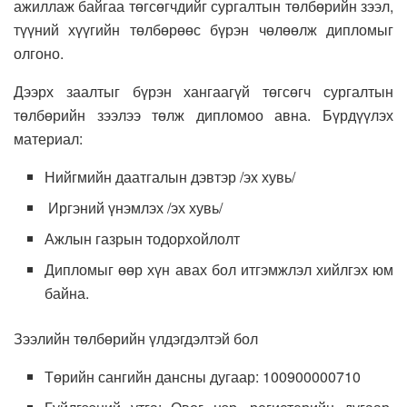
ажиллаж байгаа төгсөгчдийг сургалтын төлбөрийн зээл,
түүний хүүгийн төлбөрөөс бүрэн чөлөөлж дипломыг
олгоно.
Дээрх заалтыг бүрэн хангаагүй төгсөгч сургалтын
төлбөрийн зээлээ төлж дипломоо авна. Бүрдүүлэх
материал:
Нийгмийн даатгалын дэвтэр /эх хувь/
Иргэний үнэмлэх /эх хувь/
Ажлын газрын тодорхойлолт
Дипломыг өөр хүн авах бол итгэмжлэл хийлгэх юм
байна.
Зээлийн төлбөрийн үлдэгдэлтэй бол
Төрийн сангийн дансны дугаар: 100900000710