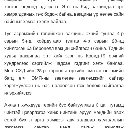
хөнгөн өвдөөд эдгэрлээ. Энэ нь бид вакциндаа эрт
хамрагдсаных гэж бодож байна, вакцины үр нөлөө сайн
байсныг хэмээн хэлж байлаа.
Тус асрамжийн төвийнхөн вакцины эхний тунгаа 4-р
сарын 5-нд, хоёрдугаар тунгаа 4-р сарын 28-нд
хийлгэсэн ба Вероцелл вакцин хийлгэсэн байна. Тэдний
хувьд вакцинаа эрт хийлгэсэн нь Ковид-19 өвчний
хүндрэлээс сэргийлж чадсан гэдгийг хэлж байлаа.
Мөн СХД-ийн 28-р хорооны өрхийн эмнэлгээс эмийн
багц өгч, ЭМЯ-ны зөвлөгөө зөвлөмжийг сайтар
хэрэгжүүлсэн нь бас нөлөөлсөн гэж бодож байгаагаа
илэрхийллээ.
Ачлалт хүүхдүүд төрийн бус байгууллага 3 цаг тутамд
чийгтэй цэвэрлэгээ хийж нийтийн эрүүл мэндийн авах
ёстой бүх л арга хэмжээг авч халдвар хамгааллын
дэглэмээ сайтар чанд сахиж ажиллаж