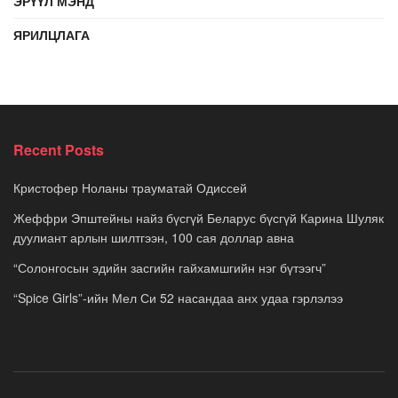
ЭРҮҮЛ МЭНД
ЯРИЛЦЛАГА
Recent Posts
Кристофер Ноланы трауматай Одиссей
Жеффри Эпштейны найз бүсгүй Беларус бүсгүй Карина Шуляк
дуулиант арлын шилтгээн, 100 сая доллар авна
“Солонгосын эдийн засгийн гайхамшгийн нэг бүтээгч”
“Spice Girls”-ийн Мел Си 52 насандаа анх удаа гэрлэлээ