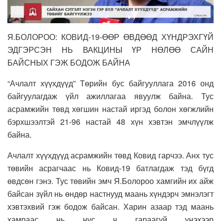
Я.БОЛОРОО: КОВИД-19-ӨӨР ӨВДӨӨД ХҮНДРЭХГҮЙ
ЭДГЭРСЭН НЬ ВАКЦИНЫ ҮР НӨЛӨӨ САЙН
БАЙСНЫХ ГЭЖ БОДОЖ БАЙНА
“Ачлалт хүүхдүүд” Төрийн бус байгууллага 2016 онд
байгуулагдаж үйл ажиллагаа явуулж байна. Тус
асрамжийн төвд хөгшин настай иргэд болон хөгжлийн
бэрхшээлтэй 21-96 настай 48 хүн хэвтэн эмчлүүлж
байна.
Ачлалт хүүхдүүд асрамжийн төвд Ковид гарчээ. Анх тус
төвийн асрагчаас нь Ковид-19 батлагдаж тэд бүгд
өвдсөн гэнэ. Тус төвийн эмч Я.Болороо хамгийн их айж
байсан зүйл нь өндөр настнууд маань хүндэрч эмнэлэгт
хэвтэхвий гэж бодож байсан. Харин азаар тэд маань
хамраас нь нус ч гараагүй үнэхээр