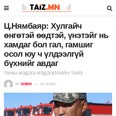
Ц.Нямбаяр: Хулгайч
өнгөтэй өөдтэй, үнэтэйг нь
хамдаг бол гал, гамшиг
осол юу ч үлдээлгүй
бүхнийг авдаг
ТАНЫ МЭДЭЭ МЭДЭЭЛЛИЙН ТАЙЗ
BY
ADMIN
07/18/2021