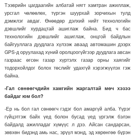
Тээврийн цагдаагийн албатай нягт хамтран ажиллаж,
урсгал чөлөөлөх, түргэн шуурхай зорчихын тулд
дэмжлэг авдаг. Өнөөдөр дэлхий нийт технологийн
дэвшлийг хурдацтай ашиглаж байна. Бид ч бас
технологийн дэвшлийг ашиглаж, онцгой байдлын
байгууллага дуудлага хүлээж аваад автомашин дээрх
GPS-д оруулахад хүний оролцоогүйгээр дуудлага авсан
газраас өгсөн газар хүртэлх газар орны хаягийг
тодорхойлдог болох төслийг удахгүй хэрэгжүүлэх гэж
байна.
-Гал сөнөөгчдийн хамгийн жаргалтай мөч хэзээ
байдаг юм бол?
-Ер нь бол гал сөнөөгч гэдэг бол амаргүй алба. Үүрэг
гүйцэтгэж байх үед болон бусад үед үргэлж бэлэн
байдалд ажилладаг хүмүүс л дээ. Айсан сандарсан,
зөвхөн бидэнд амь нас, эрүүл мэнд, эд хөрөнгөө бүрэн