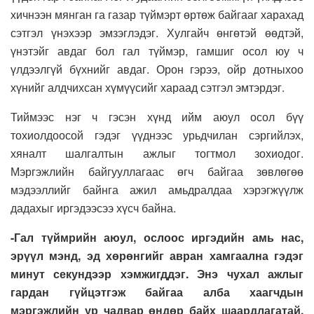
хичнээн мянган га газар түймэрт өртөж байгааг харахад
сэтгэл үнэхээр эмзэглэдэг. Хулгайч өнгөтэй өөдтэй,
үнэтэйг авдаг бол гал түймэр, гамшиг осол юу ч
үлдээлгүй бүхнийг авдаг. Орон гэрээ, ойр дотныхоо
хүнийг алдчихсан хүмүүсийг хараад сэтгэл эмтэрдэг.
Тиймээс нэг ч гэсэн хүнд ийм аюул осол бүү
тохиолдоосой гэдэг үүднээс урьдчилан сэргийлэх,
хяналт шалгалтын ажлыг тогтмол зохиодог.
Мэргэжлийн байгууллагаас өгч байгаа зөвлөгөө
мэдээллийг байнга ажил амьдралдаа хэрэгжүүлж
дадахыг иргэдээсээ хүсч байна.
-Гал түймрийн аюул, ослоос иргэдийн амь нас,
эрүүл мэнд, эд хөрөнгийг авран хамгаална гэдэг
минут секундээр хэмжигддэг. Энэ чухал ажлыг
гардан гүйцэтгэж байгаа алба хаагчдын
мэргэжлийн ур чадвар өндөр байх шаардлагатай.