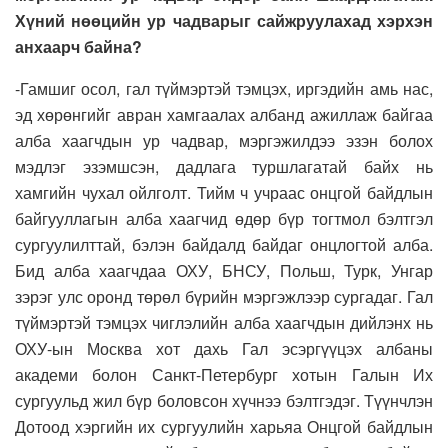
Хүний нөөцийн ур чадварыг сайжруулахад хэрхэн
анхаарч байна?
-Гамшиг осол, гал түймэртэй тэмцэх, иргэдийн амь нас,
эд хөрөнгийг авран хамгаалах албанд ажиллаж байгаа
алба хаагчдын ур чадвар, мэргэжилдээ эзэн болох
мэдлэг эзэмшсэн, дадлага туршлагатай байх нь
хамгийн чухал ойлголт. Тийм ч учраас онцгой байдлын
байгууллагын алба хаагчид өдөр бүр тогтмол бэлтгэл
сургуулилттай, бэлэн байдалд байдаг онцлогтой алба.
Бид алба хаагчдаа ОХУ, БНСУ, Польш, Турк, Унгар
зэрэг улс оронд төрөл бүрийн мэргэжлээр сургадаг. Гал
түймэртэй тэмцэх чиглэлийн алба хаагчдын дийлэнх нь
ОХУ-ын Москва хот дахь Гал эсэргүүцэх албаны
академи болон Санкт-Петербург хотын Галын Их
сургуульд жил бүр боловсон хүчнээ бэлтгэдэг. Түүнчлэн
Дотоод хэргийн их сургуулийн харьяа Онцгой байдлын