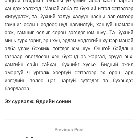
онцгой байдлын албаны үе үеийн алба хаагч нартаа
хандаж хэлэхэд “Манай алба та бүхний итгэл сэтгэлээр
жигүүрлэж, та бүхний залуу халуун насны ааг омгоор
гамшиг ослын өөдөөс нүд цавчилгүй, ханцуй шамлан
орж, гамшиг ослыг сөрөн зогсдог юм шүү. Та бүхний
минь зүрх зориг, эрч хүч, эрдэм мэдлэгийн хүчээр манай
алба улам бэхжиж, тогтдог юм шүү. Онцгой байдлын
газраар овоглосон хэн бүхэнд аз жаргал, эрүүл энх,
хамгийн сайн сайхан бүхнийг хүсье. Бидний ажил
амаргүй ч үргэлж хоёргүй сэтгэлээр эх орон, ард
иргэдийн төлөө цаг наргүй зүтгэдэг та бүхэндээ
баярлалаа.
Эх сурвалж: Өдрийн сонин
Previous Post