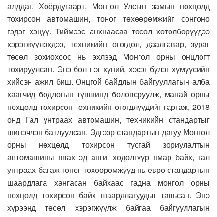
алддаг. Хоёрдугаарт, Монгол Улсын замын нөхцөлд
тохирсон автомашин, тоног төхөөрөмжийг сонгоно
гэдэг хэцүү. Тиймээс анхнаасаа төсөл хөтөлбөрүүдээ
хэрэгжүүлэхдээ, техникийн өгөгдөл, даалгавар, зураг
төсөл зохиохоос нь эхлээд Монгол орны онцлогт
тохируулсан. Энэ бол нэг хүний, хэсэг бүлэг хүмүүсийн
хийсэн ажил биш. Онцгой байдлын байгууллагын алба
хаагчид бодлогын түвшинд боловсруулж, манай орны
нөхцөлд тохирсон техникийн өгөгдлүүдийг гаргаж, 2018
онд Гал унтраах автомашин, техникийн стандартыг
шинэчлэн батлуулсан. Эдгээр стандартын дагуу Монгол
орны нөхцөлд тохирсон тусгай зориулалтын
автомашины явах эд анги, хөдөлгүүр ямар байх, гал
унтраах багаж тоног төхөөрөмжүүд нь евро стандартын
шаардлага хангасан байхаас гадна монгол орны
нөхцөлд тохирсон байх шаардлагуудыг тавьсан. Энэ
хүрээнд төсөл хэрэгжүүлж байгаа байгууллагын