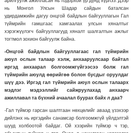
арилгуулж ажилласан нь тодорхой үр дүнд хүрлээ. Дээр
нь Монгол Улсын Шадар сайдын баталсан
удирдамжийн дагуу онцгой байдлын байгууллагын Гал
түймрийн гамшгаас хамгаалах улсын хяналтыг
хэрэгжүүлэгч байгууллагууд хяналт шалгалтын ажлыг
тогтмол зохион байгуулж байна.
-Онцгой байдлын байгууллагаас гал түймрийн
аюул ослын талаар хэлж, анхааруулсаар байтал
иргэд анхаарал болгоомжгүйгээсээ болж гал
түймрийн аюулд өөрийгөө болон бусдыг оруулдаг
шүү дээ. Иргэд гал түймрийн аюул ослын талаарх
мэдлэг мэдээллийг сайжруулахад анхаарч
ажиллавал та бүхний ачаалал буурах байх л даа?
-Гал түймэр гарсан шалтгаан нөхцөлийг аваад үзэхээр
дийлэнх нь иргэдийн санамсар болгоомжгүй үйлдэлтэй
шууд холбоотой байдаг. Ой хээрийн түймэр ч тэр,