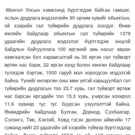
-Монгол Улсын хэмжээнд бүртгэгдэж байгаа гамшиг,
ослын дуудлага мэдээллийн 90 орчим хувийг объектын,
ой хээрийн гал түймрийн дуудлага эзэлдэг. Өнөө
жилийн байдлаар объектын гал түймрийн 1379
удаагийн дуудлага мэдээлэл бүртгэгдэж онцгой
байдлын байгууллага 100 иргэний амь насыг авран
хамгаалсан бол харамсалтай нь 39 иргэн гал түймэрт
өртөн нас барж, 22 иргэн хүнд болон хөнгөн байдлаар
түлэгдэж бэртэж, 1000 гаруй мал хорогдсон мэдээтэй
байна. Үүнийг өнгөрсөн оны мөн үетэй харьцуулбал гал
түймрийн дуудлагын тоо 23.7 хувь, гал түймэрт өртөж
нас барсан иргэдийн тоо 15.3 хувь, учирсан хохирол
11.9 хувиар тус тус буурсан үзүүлэлттэй байна.
Өнөөдрийн байдлаар Булган, Дорнод, Сүхбаатар,
Сэлэнгэ, Төв, Хэнтий, Ховд гэсэн долоон аймгийн 17
суманд нийт 23 удаагийн ой хээрийн түймэр бүртгэгдээд