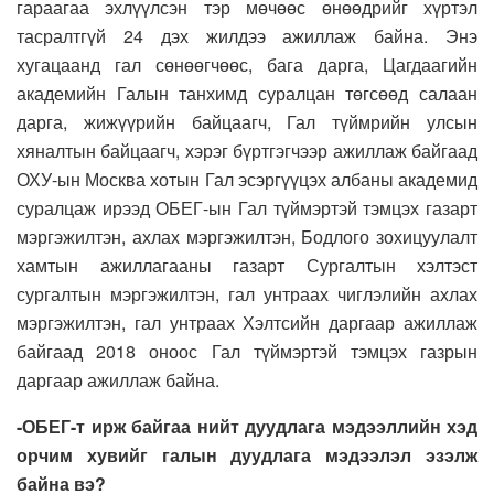
гараагаа эхлүүлсэн тэр мөчөөс өнөөдрийг хүртэл
тасралтгүй 24 дэх жилдээ ажиллаж байна. Энэ
хугацаанд гал сөнөөгчөөс, бага дарга, Цагдаагийн
академийн Галын танхимд суралцан төгсөөд салаан
дарга, жижүүрийн байцаагч, Гал түймрийн улсын
хяналтын байцаагч, хэрэг бүртгэгчээр ажиллаж байгаад
ОХУ-ын Москва хотын Гал эсэргүүцэх албаны академид
суралцаж ирээд ОБЕГ-ын Гал түймэртэй тэмцэх газарт
мэргэжилтэн, ахлах мэргэжилтэн, Бодлого зохицуулалт
хамтын ажиллагааны газарт Сургалтын хэлтэст
сургалтын мэргэжилтэн, гал унтраах чиглэлийн ахлах
мэргэжилтэн, гал унтраах Хэлтсийн даргаар ажиллаж
байгаад 2018 оноос Гал түймэртэй тэмцэх газрын
даргаар ажиллаж байна.
-ОБЕГ-т ирж байгаа нийт дуудлага мэдээллийн хэд
орчим хувийг галын дуудлага мэдээлэл эзэлж
байна вэ?