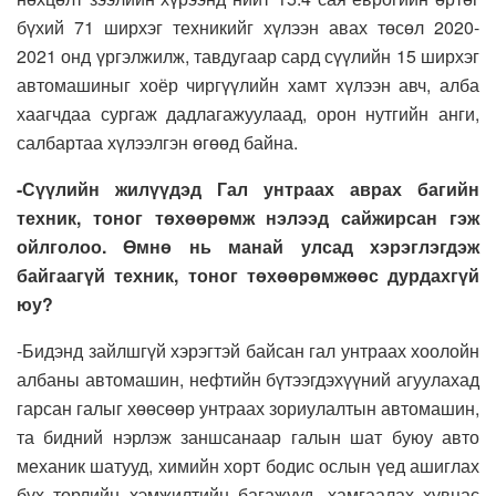
бүхий 71 ширхэг техникийг хүлээн авах төсөл 2020-
2021 онд үргэлжилж, тавдугаар сард сүүлийн 15 ширхэг
автомашиныг хоёр чиргүүлийн хамт хүлээн авч, алба
хаагчдаа сургаж дадлагажуулаад, орон нутгийн анги,
салбартаа хүлээлгэн өгөөд байна.
-Сүүлийн жилүүдэд Гал унтраах аврах багийн
техник, тоног төхөөрөмж нэлээд сайжирсан гэж
ойлголоо. Өмнө нь манай улсад хэрэглэгдэж
байгаагүй техник, тоног төхөөрөмжөөс дурдахгүй
юу?
-Бидэнд зайлшгүй хэрэгтэй байсан гал унтраах хоолойн
албаны автомашин, нефтийн бүтээгдэхүүний агуулахад
гарсан галыг хөөсөөр унтраах зориулалтын автомашин,
та бидний нэрлэж заншсанаар галын шат буюу авто
механик шатууд, химийн хорт бодис ослын үед ашиглах
бүх төрлийн хэмжилтийн багажууд, хамгаалах хувцас