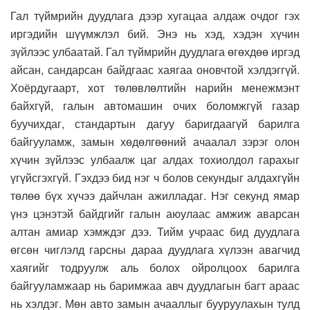
Гал түймрийн дуудлага дээр хугацаа алдаж очдог гэх
иргэдийн шүүмжлэл бий. Энэ нь хэд, хэдэн хүчин
зүйлээс улбаатай. Гал түймрийн дуудлага өгөхдөө иргэд
айсан, сандарсан байдгаас хаягаа оновчтой хэлдэггүй.
Хоёрдугаарт, хот төлөвлөлтийн нарийн менежмэнт
байхгүй, галын автомашин очих боломжгүй газар
буучихдаг, стандартын дагуу баригдаагүй барилга
байгууламж, замын хөдөлгөөний ачаалал зэрэг олон
хүчин зүйлээс улбаалж цаг алдах тохиолдол гарахыг
үгүйсгэхгүй. Гэхдээ бид нэг ч болов секундыг алдахгүйн
төлөө бүх хүчээ дайчлан ажилладаг. Нэг секунд ямар
үнэ цэнэтэй байдгийг галын аюулаас амжиж аварсан
алтан амиар хэмждэг дээ. Тийм учраас бид дуудлага
өгсөн чиглэлд гарсны дараа дуудлага хүлээн авагчид
хаягийг тодруулж аль болох ойролцоох барилга
байгууламжаар нь баримжаа авч дуудлагын багт араас
нь хэлдэг. Мөн авто замын ачааллыг бууруулахын тулд