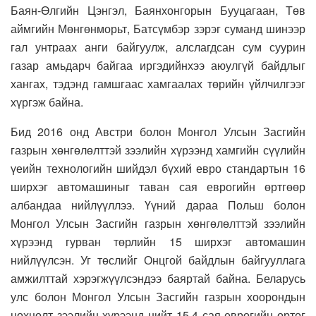
Баян-Өлгийн Цэнгэл, Баянхонгорын Бууцагаан, Төв
аймгийн Мөнгөнморьт, Батсүмбэр зэрэг суманд шинээр
гал унтраах анги байгуулж, алслагдсан сум суурин
газар амьдарч байгаа иргэдийнхээ аюулгүй байдлыг
хангах, тэдэнд гамшгаас хамгаалах төрийн үйлчилгээг
хүргэж байна.
Бид 2016 онд Австри болон Монгол Улсын Засгийн
газрын хөнгөлөлттэй зээлийн хүрээнд хамгийн сүүлийн
үеийн технологийн шийдэл бүхий евро стандартын 16
ширхэг автомашиныг таван сая еврогийн өртгөөр
албандаа нийлүүллээ. Үүний дараа Польш болон
Монгол Улсын Засгийн газрын хөнгөлөлттэй зээлийн
хүрээнд гурван төрлийн 15 ширхэг автомашин
нийлүүлсэн. Уг төслийг Онцгой байдлын байгууллага
амжилттай хэрэгжүүлсэндээ баяртай байна. Беларусь
улс болон Монгол Улсын Засгийн газрын хоорондын
нөхцөлт зээлийн хүрээнд нийт 15.4 сая еврогийн өртөг