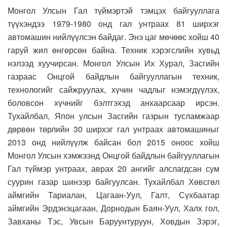
Монгол Улсын Гал түймэртэй тэмцэх байгууллага
түүхэндээ 1979-1980 онд гал унтраах 81 ширхэг
автомашин нийлүүлсэн байдаг. Энэ цаг мөчөөс хойш 40
гаруй жил өнгөрсөн байна. Техник хэрэгслийн хувьд
нэлээд хуучирсан. Монгол Улсын Их Хурал, Засгийн
газраас Онцгой байдлын байгууллагын техник,
технологийг сайжруулах, хүчин чадлыг нэмэгдүүлэх,
боловсон хүчнийг бэлтгэхэд анхаарсаар ирсэн.
Тухайлбал, Япон улсын Засгийн газрын тусламжаар
дөрвөн төрлийн 30 ширхэг гал унтраах автомашиныг
2013 онд нийлүүлж байсан бол 2015 оноос хойш
Монгол Улсын хэмжээнд Онцгой байдлын байгууллагын
Гал түймэр унтраах, аврах 20 ангийг алслагдсан сум
суурин газар шинээр байгуулсан. Тухайлбал Хөвсгөл
аймгийн Тариалан, Цагаан-Уул, Галт, Сүхбаатар
аймгийн Эрдэнэцагаан, Дорнодын Баян-Уул, Халх гол,
Завханы Тэс, Увсын Баруунтуруун, Ховдын Зэрэг,