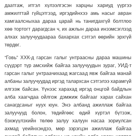
даатгаж, итгэл хүлээлгэсэн харцны хариуд үүргээ
амжилттай гүйцэтгээд, иргэдийнхээ амь насыг авран
хамгаалсныхаа дараа царай нь танигдахгүй болтлоо
хөө тортогт дарагдсан ч, их ажлын дараа инээмсэглээд
алхах залуучуудаараа бахархах сэтгэл өөрийн эрхгүй
төрдөг.
“Говь” ХХК-д гарсан галыг унтраасны дараа машины
сүүдэрт түр амсхийж байгаа залуучуудын зураг, УИД-т
гарсан галыг унтраачихаад жагсаад явж байгаа манай
албаны залуучуудад иргэд талархсан сэтгэлээ харамгүй
илгээж байсан. Үүнээс харахад иргэд онцгой байдлын
алба хаагчдаа ойлгож дэмжиж байгааг харах сайхан
санагдсаныг нуух юун. Энэ албанд ажиллаж байгаа
залуучууд болон, төдийгөөс өдий хүртэл бүтээж,
бэхжүүлэхийн төлөө залуу халуун насаа зориулсан
ахмад үеийнхэндээ, мөр зэрэгцэн ажиллаж байгаа