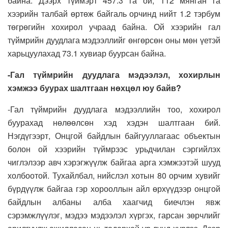
байна. Дээрх түймэрт 457.3 га ой, 112 мянган га
хээрийн талбай өртөж байгаль орчинд нийт 1.2 тэрбум
төгрөгийн хохирол учраад байна. Ой хээрийн гал
түймрийн дуудлага мэдээллийг өнгөрсөн оны мөн үетэй
харьцуулахад 73.1 хувиар буурсан байна.
-Гал түймрийн дуудлага мэдээлэл, хохирлын
хэмжээ буурах шалтгаан нөхцөл юу байв?
-Гал түймрийн дуудлага мэдээллийн тоо, хохирол
буурахад нөлөөлсөн хэд хэдэн шалтгаан бий.
Нэгдүгээрт, Онцгой байдлын байгууллагаас объектын
болон ой хээрийн түймрээс урьдчилан сэргийлэх
чиглэлээр авч хэрэгжүүлж байгаа арга хэмжээтэй шууд
холбоотой. Тухайлбал, нийслэл хотын 80 орчим хувийг
бүрдүүлж байгаа гэр хорооллын айл өрхүүдээр онцгой
байдлын албаны алба хаагчид биечлэн явж
сэрэмжлүүлэг, мэдээ мэдээлэл хүргэх, гарсан зөрчлийг