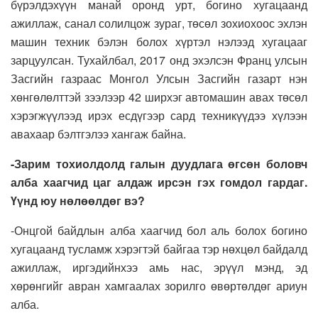
бүрэлдэхүүн манай оронд урт, богино хугацаанд
ажиллаж, санал солилцож зураг, төсөл зохиохоос эхлэн
машин техник бэлэн болох хүртэл нэлээд хугацааг
зарцуулсан. Тухайлбал, 2017 онд эхэлсэн Франц улсын
Засгийн газраас Монгол Улсын Засгийн газарт нэн
хөнгөлөлттэй зээлээр 42 ширхэг автомашин авах төсөл
хэрэгжүүлээд ирэх есдүгээр сард техникүүдээ хүлээн
авахаар бэлтгэлээ хангаж байна.
-Зарим тохиолдолд галын дуудлага өгсөн боловч
алба хаагчид цаг алдаж ирсэн гэх гомдол гардаг.
Үүнд юу нөлөөлдөг вэ?
-Онцгой байдлын алба хаагчид бол аль болох богино
хугацаанд тусламж хэрэгтэй байгаа тэр нөхцөл байдалд
ажиллаж, иргэдийнхээ амь нас, эрүүл мэнд, эд
хөрөнгийг авран хамгаалах зорилго өвөртөлдөг ариун
алба.