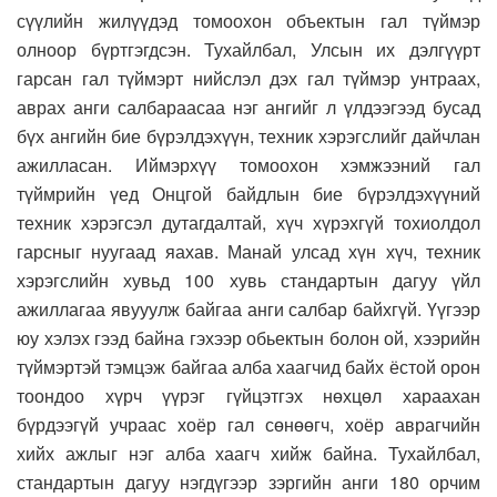
сүүлийн жилүүдэд томоохон объектын гал түймэр
олноор бүртгэгдсэн. Тухайлбал, Улсын их дэлгүүрт
гарсан гал түймэрт нийслэл дэх гал түймэр унтраах,
аврах анги салбараасаа нэг ангийг л үлдээгээд бусад
бүх ангийн бие бүрэлдэхүүн, техник хэрэгслийг дайчлан
ажилласан. Иймэрхүү томоохон хэмжээний гал
түймрийн үед Онцгой байдлын бие бүрэлдэхүүний
техник хэрэгсэл дутагдалтай, хүч хүрэхгүй тохиолдол
гарсныг нуугаад яахав. Манай улсад хүн хүч, техник
хэрэгслийн хувьд 100 хувь стандартын дагуу үйл
ажиллагаа явууулж байгаа анги салбар байхгүй. Үүгээр
юу хэлэх гээд байна гэхээр обьектын болон ой, хээрийн
түймэртэй тэмцэж байгаа алба хаагчид байх ёстой орон
тоондоо хүрч үүрэг гүйцэтгэх нөхцөл хараахан
бүрдээгүй учраас хоёр гал сөнөөгч, хоёр аврагчийн
хийх ажлыг нэг алба хаагч хийж байна. Тухайлбал,
стандартын дагуу нэгдүгээр зэргийн анги 180 орчим