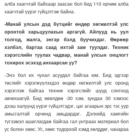
алба хаагчтай байхаар заасан бол бид 110 орчим алба
хаагчтай үүрэг гүйцэтгэж байна.
-Манай улсын дэд бүтцийг өндөр хөгжилтэй улс
оронтой харьцуулахын аргагүй. Айлууд нь уул
толгод, жалга, энгэр бэлд буучихдаг. Өөрөөр
хэлбэл, бартаа саад ихтэй зам туулдаг. Техник
хэрэгслийн туулах чадвар, манай улсын онцлогт
тохирох эсэхэд анхаарсан уу?
-Энэ бол их чухал асуудал байгаа юм. Бид эдгээр
төслийг хэрэгжүүлэхдээ өндөр хөгжилтэй улс оронд
хэрэглэж байгаа техник хэрэгслийг шууд сонгоод
авчихаагүй. Бид өвөлдөө -30 хэм, зундаа 30 хэмээс
дээш халуунд үүрэг гүйцэтгэдэг, цаг агаарын эрс тэс уур
амьсгалтай орчинд амьдардаг. Дэлхийд хамгийн
түгээмэл ашиглагдаж байгаа гал унтраах материал бол
ус болон хөөс. Ус, хөөс тодорхой хэмд хөлддөг, чанараа