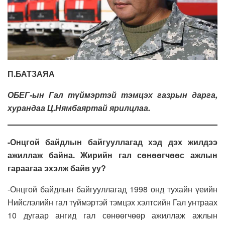
П.БАТЗАЯА
ОБЕГ-ын Гал түймэртэй тэмцэх газрын дарга,
хурандаа Ц.Нямбаяртай ярилцлаа.
-Онцгой байдлын байгууллагад хэд дэх жилдээ
ажиллаж байна. Жирийн гал сөнөөгчөөс ажлын
гараагаа эхэлж байв уу?
-Онцгой байдлын байгууллагад 1998 онд тухайн үеийн
Нийслэлийн гал түймэртэй тэмцэх хэлтсийн Гал унтраах
10 дугаар ангид гал сөнөөгчөөр ажиллаж ажлын