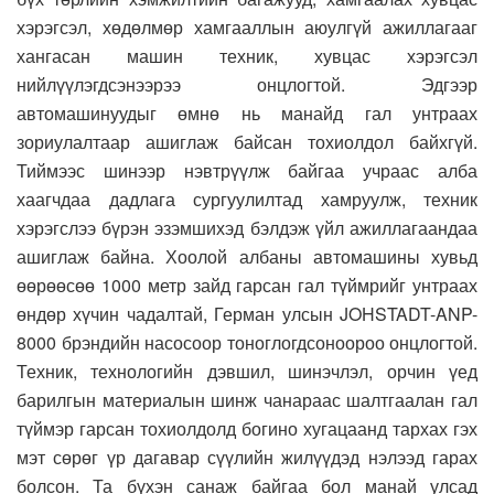
хэрэгсэл, хөдөлмөр хамгааллын аюулгүй ажиллагааг
хангасан машин техник, хувцас хэрэгсэл
нийлүүлэгдсэнээрээ онцлогтой. Эдгээр
автомашинуудыг өмнө нь манайд гал унтраах
зориулалтаар ашиглаж байсан тохиолдол байхгүй.
Тиймээс шинээр нэвтрүүлж байгаа учраас алба
хаагчдаа дадлага сургуулилтад хамруулж, техник
хэрэгслээ бүрэн эзэмшихэд бэлдэж үйл ажиллагаандаа
ашиглаж байна. Хоолой албаны автомашины хувьд
өөрөөсөө 1000 метр зайд гарсан гал түймрийг унтраах
өндөр хүчин чадалтай, Герман улсын JOHSTADT-ANP-
8000 брэндийн насосоор тоноглогдсоноороо онцлогтой.
Техник, технологийн дэвшил, шинэчлэл, орчин үед
барилгын материалын шинж чанараас шалтгаалан гал
түймэр гарсан тохиолдолд богино хугацаанд тархах гэх
мэт сөрөг үр дагавар сүүлийн жилүүдэд нэлээд гарах
болсон. Та бүхэн санаж байгаа бол манай улсад