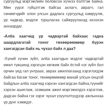
сургуульд мэргэжлийн боловсон хүчнээ бэлтгэж байна.
Мөн үүрэг гүйцэтгэж байгаа ахлагч, аврагч, гал
сөнөөгчдийг олон улсын дадлага сургуульд хамруулж,
ур чадвар, мэдлэг туршлагаа сайжруулахад ихээхэн
анхаардаг.
-Алба хаагчид ур чадвартай байхаас гадна
шаардлагатай тоног төхөөрөмжөөр бүрэн
хангагдсан байх нь чухал байх л даа?
-Хүний хүчин зүйл, алба хаагчдын мэдлэг чадвартай
ижил түвшинд зэрэгцэн хөгжиж байх ёстой нэг зүйл бол
орчин үед гал унтраах, аврах ажиллагаанд хэрэглэгдэж
байгаа багаж тоног, төхөөрөмжөөр манай улсын онцгой
байдлын алба хаагчид хэрхэн хангагдсан байна,түүнийг
хэрхэн ашиглаж, эзэмшиж ажил мэргэжилдээ хэрэглэж,
дадсан байна гэх зэрэг чухал үзүүлэлтүүдээр ажлынхаа
үр дүнг хэмждэг.