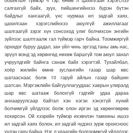
объектын түймэр ч тэр. Өнөө л цахилгаан хэрэгслээ
салгахгүй байх, зуух, пийшингийнхээ бүрэн бүтэн
байдлыг хангаагүй, үнс нурмаа ил задгай хаях,
цахилгаан хэрэгслийнхээ аюулгүй ажиллагааг
шалгаагүй зэрэг хүн сонсоход улиг болчихсон энгийн
зүйлээс шалтгаалж гал түймэр гарч байна. Тоомжиргүй
орхидог буруу дадал, зан үйл чинь эргээд таны амь нас,
эрүүл мэнд эд хөрөнгөд нөхөж баршгүй том аюул занал
учруулдгийг байнга санаж байх хэрэгтэй. Тухайлбал,
хоёр жилийн өмнө зуслангийн газар шар өвс
шатааснаас болж 10 гаруй айлын газар байшин
шатсан. Мэргэжлийн байгууллагуудаас хаврын улиралд
шар өвс шатааж болохгүй гэдгийг удаа дараа
анхааруулсаар байтал хэн нэгэн хэнэггүй хүний
болчимгүй үйлдлээс болж олон иргэн эд хөрөнгөөрөө
хохирсон. Ой хээрийн түймэр ихэвчлэн тамхины ишээ
ил задгай хаях болон, ил задгай чүдэнз зурж орхисноос
үүдэн гарч байна. Нэг л удаагийн болгоомжгүй үйлдлээс