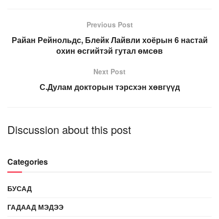
Previous Post
Райан Рейнольдс, Блейк Лайвли хоёрын 6 настай
охин өсгийтэй гутал өмсөв
Next Post
С.Дулам докторын тэрсхэн хөвгүүд
Discussion about this post
Categories
БУСАД
ГАДААД МЭДЭЭ