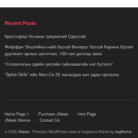
Recent Posts
Кристофер Ноланы трауматай Одиссей
Жеффри Эпштейны найз бүсгүй Беларус бүсгүй Карина Шуляк
дуулиант арлын шилтгээн, 100 сая доллар авна
“Солонгосын эдийн засгийн гайхамшгийн нэг бүтээгч”
“Spice Girls”-ийн Мел Си 52 насандаа анх удаа гэрлэлээ
Home Page 1
Purchase JNews
Intro Page
JNews Demos
Contact Us
© 2026
JNews
- Premium WordPress news & magazine theme by
Jegtheme
.