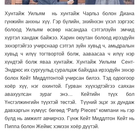
Хунтайж Уильям нь хунтайж Чарльз болон Диана
гүнжийн анхны хүү. Гэр бүлийн, эхийнхэн үхэл зэргээс
болоод Уильям өсвөр насандаа сэтгэлзүйн эмчид
хүртэл хандаж байжээ. Харин оюутан болоод ирээдүйн
эхнэртэйгээ учирснаар сэтгэл зүйн хувьд ч, амьдралын
хувьд ч илүү тогтвортой болж, ааваасаа ч илүү нэр
хүндтэй болж яваа хунтайж. Хунтайж Уильям Сент-
Эндрюс их сургуульд суралцаж байхдаа ирээдүйн эхнэр
болох Кейт Миддлтонтой учирсан билээ. Тэд одоогоор
хоёр хүү, нэг охинтой. Гурван хүүхэдтэйгээ саяхан
авахуулсан зураг энэ… Кейтийн түүх бол
Үнсгэлжингийн түүхтэй төстэй. Түүний эцэг эх дундаж
давхаргын хүмүүс бөгөөд “Party Pieces” компани нь гэр
бүлд нь амжилт авчирчээ. Гүнж Кейт Миддлтон Кейт нь
Пиппа болон Жеймс хэмээх хоёр дүүтэй.