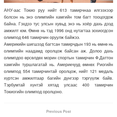
АНУ-аас Токио руу нийт 613 тамирчнаа илгээхээр
болсон нь энэ олимпийн хамгийн том багт тооцогдож
байна. Гэхдээ тус улсын хувьд энэ нь хоёр дахь дээд
амжилт юм. Өмнө нь тэд 1996 онд нутагтаа зохиогдсон
олимпод 646 тамирчин оруулж байжээ.
Америкийн шигшээд багтсан тамирчдын 193 нь өмнө нь
олимпийн наадамд оролцож байсан аж. Долоо дахь
олимпдоо өрсөлдөх морин спортын тамирчин Ф.Даттон
хамгийн туршлагатай нь. Америкчууд өмнөх Риогийн
олимпод 554 тамирчинтай оролцож, нийт 121 медаль
хүртсэн амжилтаар багийн дүнгээр тэргүүлж байв.
Тэрбумтай хүнтэй хятад улсаас 400 тамирчин
Токиогийн олимпод оролцоно.
Previous Post