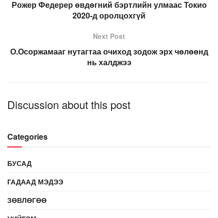
Рожер Федерер өвдөгний бэртлийн улмаас Токио
2020-д оролцохгүй
Next Post
О.Осоржамааг нутагтаа очиход зодож эрх чөлөөнд
нь халджээ
Discussion about this post
Categories
БУСАД
ГАДААД МЭДЭЭ
ЗӨВЛӨГӨӨ