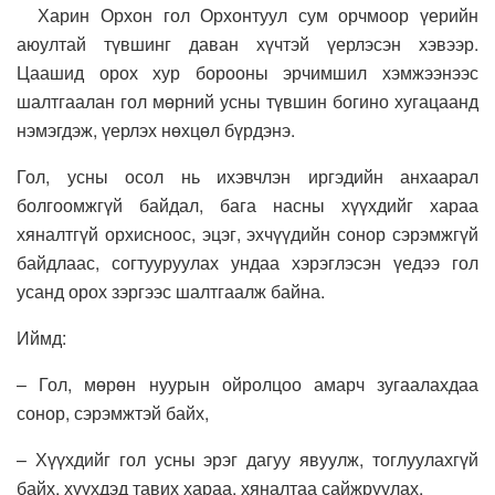
Харин Орхон гол Орхонтуул сум орчмоор үерийн
аюултай түвшинг даван хүчтэй үерлэсэн хэвээр.
Цаашид орох хур борооны эрчимшил хэмжээнээс
шалтгаалан гол мөрний усны түвшин богино хугацаанд
нэмэгдэж, үерлэх нөхцөл бүрдэнэ.
Гол, усны осол нь ихэвчлэн иргэдийн анхаарал
болгоомжгүй байдал, бага насны хүүхдийг хараа
хяналтгүй орхисноос, эцэг, эхчүүдийн сонор сэрэмжгүй
байдлаас, согтууруулах ундаа хэрэглэсэн үедээ гол
усанд орох зэргээс шалтгаалж байна.
Иймд:
– Гол, мөрөн нуурын ойролцоо амарч зугаалахдаа
сонор, сэрэмжтэй байх,
– Хүүхдийг гол усны эрэг дагуу явуулж, тоглуулахгүй
байх, хүүхдэд тавих хараа, хяналтаа сайжруулах,