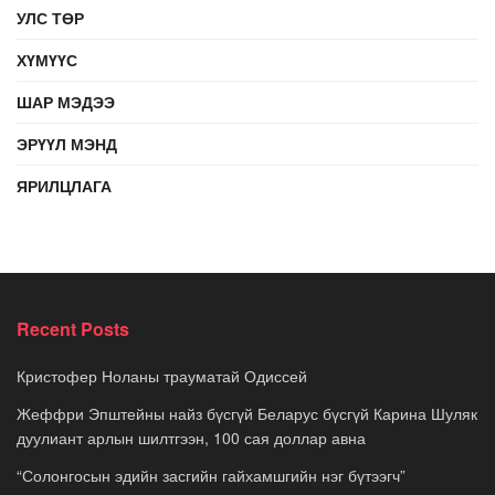
УЛС ТӨР
ХҮМҮҮС
ШАР МЭДЭЭ
ЭРҮҮЛ МЭНД
ЯРИЛЦЛАГА
Recent Posts
Кристофер Ноланы трауматай Одиссей
Жеффри Эпштейны найз бүсгүй Беларус бүсгүй Карина Шуляк
дуулиант арлын шилтгээн, 100 сая доллар авна
“Солонгосын эдийн засгийн гайхамшгийн нэг бүтээгч”