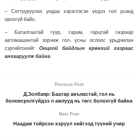
– Согтууруулах ундаа хэрэглэсэн үедээ гол усанд
орохгүй байх,
– Баталгаатай гүүр, гарам, гарцтай газраар
автомашинтай зорчиж гол, усны ослоос урьдчилан
сэргийлэхийг
Онцгой байдлын ерөнхий газраас
анхааруулж байна
.
Previous Post
Д.Золбаяр: Баатар авъяастай, гол нь
боловсролгүйдээ л ажлууд нь төгс болохгүй байна
Next Post
Наадам тойрсон хэрүүл хийгээд түүний учир