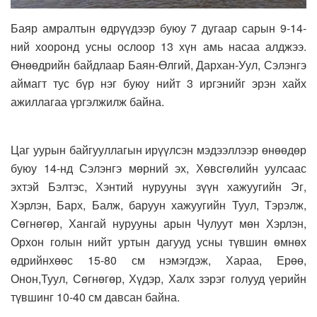
Баяр амралтын өдрүүдээр буюу 7 дугаар сарын 9-14-
ний хооронд усны ослоор 13 хүн амь насаа алджээ.
Өнөөдрийн байдлаар Баян-Өлгий, Дархан-Уул, Сэлэнгэ
аймагт тус бүр нэг буюу нийт 3 иргэнийг эрэн хайх
ажиллагаа үргэлжилж байна.
Цаг уурын байгууллагын ирүүлсэн мэдээллээр өнөөдөр
буюу 14-нд Сэлэнгэ мөрний эх, Хөвсгөлийн уулсаас
эхтэй Бэлтэс, Хэнтий нурууны зүүн хажуугийн Эг,
Хэрлэн, Барх, Балж, баруун хажуугийн Туул, Тэрэлж,
Сөгнөгөр, Хангай нурууны арын Чулуут мөн Хэрлэн,
Орхон голын нийт уртын дагууд усны түвшин өмнөх
өдрийнхөөс 15-80 см нэмэгдэж, Хараа, Ерөө,
Онон,Туул, Сөгнөгөр, Хүдэр, Халх зэрэг голууд үерийн
түвшинг 10-40 см давсан байна.