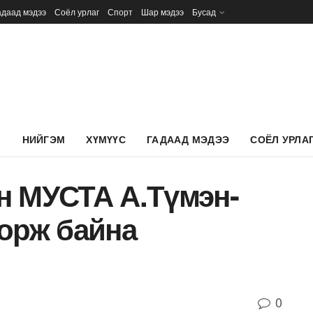
адаад мэдээ
Соёл урлаг
Спорт
Шар мэдээ
Бусад
Л
НИЙГЭМ
ХҮМҮҮС
ГАДААД МЭДЭЭ
СОЁЛ УРЛА
н МУСТА А.Түмэн-
 орж байна
0