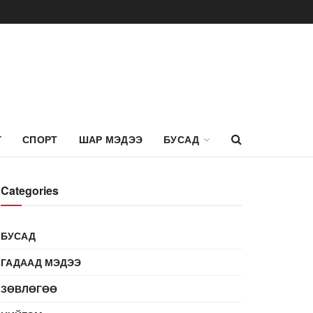
Г
СПОРТ
ШАР МЭДЭЭ
БУСАД
Categories
БУСАД
ГАДААД МЭДЭЭ
ЗӨВЛӨГӨӨ