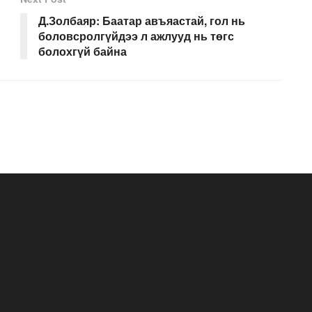
Д.Золбаяр: Баатар авъяастай, гол нь
боловсролгүйдээ л ажлууд нь төгс
болохгүй байна