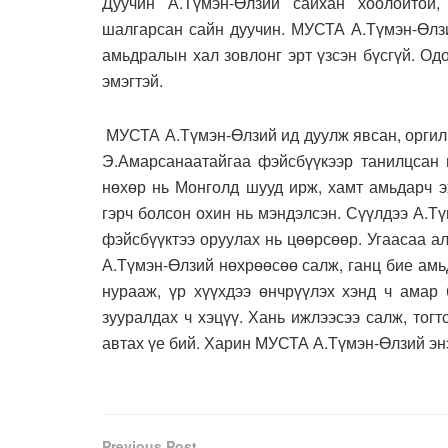
Дуучин А.Түмэн-Өлзий сайхан хоолойтой,
шалгарсан сайн дуучин. МУСТА А.Түмэн-Өлзи
амьдралын хал зовлонг эрт үзсэн бүсгүй. Одо
эмэгтэй.
МУСТА А.Түмэн-Өлзий ид дуулж явсан, оргил 
Э.Амарсанаатайгаа фэйсбүүкээр танилцсан 
нөхөр нь Монголд шууд ирж, хамт амьдарч э
гэрч болсон охин нь мэндэлсэн. Сүүлдээ А.Тү
фэйсбүүктээ оруулах нь цөөрсөөр. Угаасаа а
А.Түмэн-Өлзий нөхрөөсөө салж, ганц бие амь
нурааж, үр хүүхдээ өнчрүүлэх хэнд ч амар 
зууралдах ч хэцүү. Хань ижлээсээ салж, тог
автах үе бий. Харин МУСТА А.Түмэн-Өлзий энэ
Previous Post