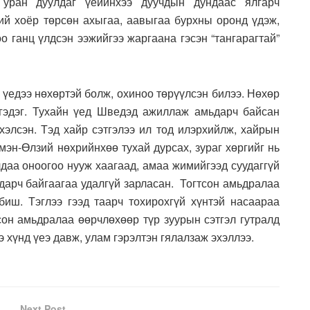
 уран дуулдаг үеийнхээ дуучдын дундаас ялгарч
й хоёр төрсөн ахыгаа, аавыгаа бурхны оронд үдэж,
о ганц үлдсэн ээжийгээ жаргаана гэсэн “тангарагтай”
үедээ нөхөртэй болж, охиноо төрүүлсэн билээ. Нөхөр
гэдэг. Тухайн үед Шведэд ажиллаж амьдарч байсан
хэлсэн. Тэд хайр сэтгэлээ ил тод илэрхийлж, хайрын
мэн-Өлзий нөхрийнхөө тухай дурсах, зураг хөргийг нь
лдаа оноогоо нууж хаагаад, амаа жимийгээд суудаггүй
дарч байгаагаа удалгүй зарласан. Тогтсон амьдралаа
биш. Тэглээ гээд таарч тохирохгүй хүнтэй насаараа
тсон амьдралаа өөрчлөхөөр түр зуурын сэтгэл гутралд
 хүнд үеэ давж, улам гэрэлтэн гялалзаж эхэллээ.
Next Post