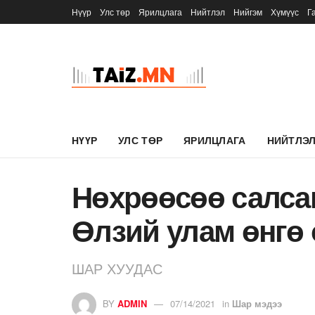
Нүүр
Улс төр
Ярилцлага
Нийтлэл
Нийгэм
Хүмүүс
Г
НҮҮР
УЛС ТӨР
ЯРИЛЦЛАГА
НИЙТЛЭ
Нөхрөөсөө салса
Өлзий улам өнгө
ШАР ХУУДАС
BY
ADMIN
07/14/2021
in
Шар мэдээ