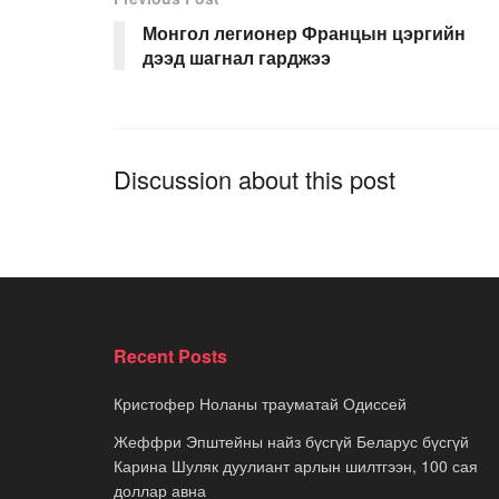
Монгол легионер Францын цэргийн
дээд шагнал гарджээ
Discussion about this post
Recent Posts
Кристофер Ноланы трауматай Одиссей
Жеффри Эпштейны найз бүсгүй Беларус бүсгүй
Карина Шуляк дуулиант арлын шилтгээн, 100 сая
доллар авна