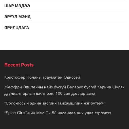
ШАР МЭДЭЭ
ЭРҮҮЛ МЭНД
ЯРИЛЦЛАГА
Recent Posts
Кристофер Ноланы трауматай Одиссей
Жеффри Эпштейны найз бүсгүй Беларус бүсгүй Карина Шуляк
дуулиант арлын шилтгээн, 100 сая доллар авна
“Солонгосын эдийн засгийн гайхамшгийн нэг бүтээгч”
“Spice Girls”-ийн Мел Си 52 насандаа анх удаа гэрлэлээ