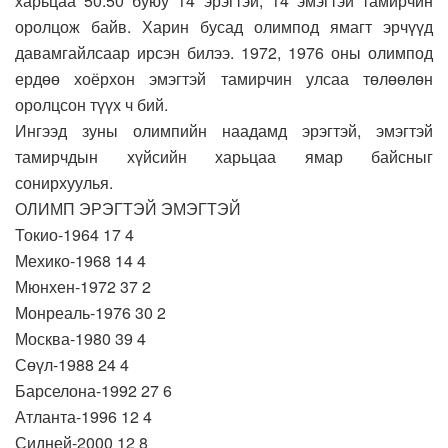
харьцаа 50:50 буюу 14 эрэгтэй, 14 эмэгтэй тамирчин
оролцож байв. Харин бусад олимпод ямагт эрчүүд
давамгайлсаар ирсэн билээ. 1972, 1976 оны олимпод
ердөө хоёрхон эмэгтэй тамирчин улсаа төлөөлөн
оролцсон түүх ч бий.
Ингээд зуны олимпийн наадамд эрэгтэй, эмэгтэй
тамирчдын хүйсийн харьцаа ямар байсныг
сонирхуулья.
ОЛИМП ЭРЭГТЭЙ ЭМЭГТЭЙ
Токио-1964 17 4
Мехико-1968 14 4
Мюнхен-1972 37 2
Монреаль-1976 30 2
Москва-1980 39 4
Сөүл-1988 24 4
Барселона-1992 27 6
Атланта-1996 12 4
Сидней-2000 12 8