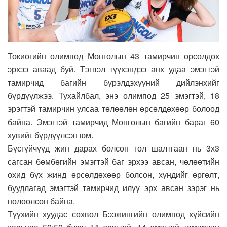
Токиогийн олимпод Монголын 43 тамирчин өрсөлдөх
эрхээ аваад буй. Тэгвэл түүхэндээ анх удаа эмэгтэй
тамирчид багийн бүрэлдэхүүний дийлэнхийг
бүрдүүлжээ. Тухайлбал, энэ олимпод 25 эмэгтэй, 18
эрэгтэй тамирчин улсаа төлөөлөн өрсөлдөхөөр болоод
байна. Эмэгтэй тамирчид Монголын багийн бараг 60
хувийг бүрдүүлсэн юм.
Бүсгүйчүүд жин дарах болсон гол шалтгаан нь 3х3
сагсан бөмбөгийн эмэгтэй баг эрхээ авсан, чөлөөтийн
охид бүх жинд өрсөлдөхөөр болсон, хүндийг өргөлт,
буудлагад эмэгтэй тамирчид илүү эрх авсан зэрэг нь
нөлөөлсөн байна.
Түүхийн хуудас сөхвөл Бээжингийн олимпод хүйсийн