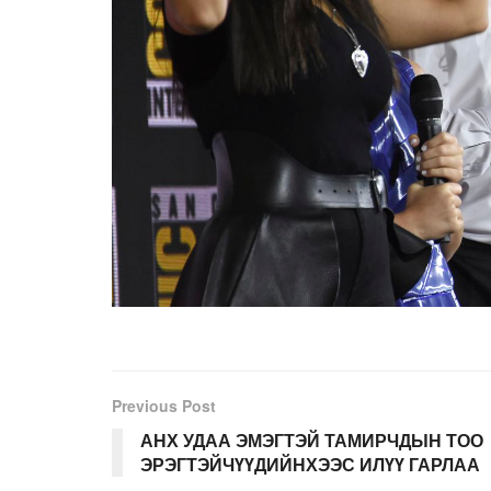
Previous Post
АНХ УДАА ЭМЭГТЭЙ ТАМИРЧДЫН ТОО
ЭРЭГТЭЙЧҮҮДИЙНХЭЭС ИЛҮҮ ГАРЛАА