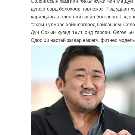
Солонгосын хамгийн “бакь” жүжигчин Ма Дун
дүгээр сард болохоор товложээ. Тэд удаан х
харилцаагаа олон нийтэд ил болгосон. Тэд ө
тахлын улмаас хойшлогдоод байсан юм. Соло
Дун Сокын хувьд 1971 онд төрсөн. Өдгөө 50
Одоо 33 настай загвар өмсөгч, фитнес модель