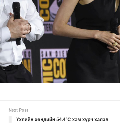
Next Post
Үхлийн хөндийн 54.4°C хэм хүрч халав