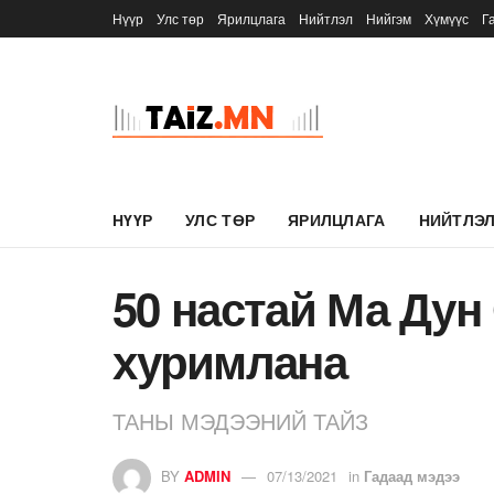
Нүүр
Улс төр
Ярилцлага
Нийтлэл
Нийгэм
Хүмүүс
Г
НҮҮР
УЛС ТӨР
ЯРИЛЦЛАГА
НИЙТЛЭ
50 настай Ма Дун 
хуримлана
ТАНЫ МЭДЭЭНИЙ ТАЙЗ
BY
ADMIN
07/13/2021
in
Гадаад мэдээ