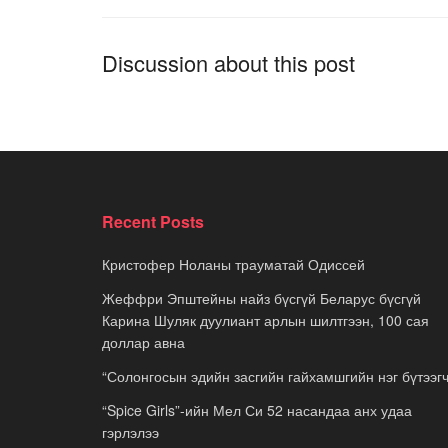
Discussion about this post
Recent Posts
Кристофер Ноланы трауматай Одиссей
Жеффри Эпштейны найз бүсгүй Беларус бүсгүй
Карина Шуляк дуулиант арлын шилтгээн, 100 сая
доллар авна
“Солонгосын эдийн засгийн гайхамшгийн нэг бүтээгч
“Spice Girls”-ийн Мел Си 52 насандаа анх удаа
гэрлэлээ