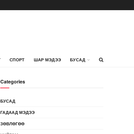
Г
СПОРТ
ШАР МЭДЭЭ
БУСАД
Categories
БУСАД
ГАДААД МЭДЭЭ
ЗӨВЛӨГӨӨ