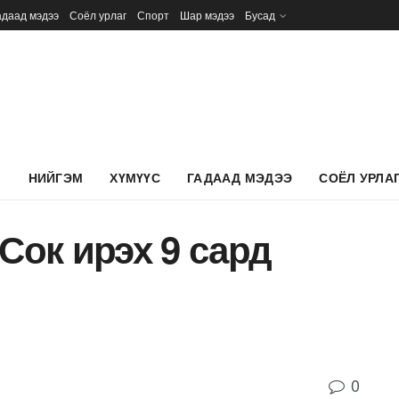
адаад мэдээ
Соёл урлаг
Спорт
Шар мэдээ
Бусад
Л
НИЙГЭМ
ХҮМҮҮС
ГАДААД МЭДЭЭ
СОЁЛ УРЛА
Сок ирэх 9 сард
0