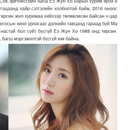
 Сок, фитнессийн багш Еэ Жун Хо нарын хурим ирэх 9
угацаанд хайр сэтгэлийн холбоотой байж, 2016 оноос
нгөрсөн жил хуримаа хийхээр төлөвлөсөн байсан ч цар
нгосын кино урлагаас дэлхийн тавцанд гараад буй Ма
 настай бол сүйт бүсгүй Еэ Жун Хо 1988 онд төрсөн.
, багш мэргэжилтэй бүсгүй юм байна.