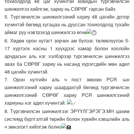
тохиолдолд 48 цаг хүчинтэй ковидын түргэвчилсэн
шинжилгээ хийлгэж, хариу нь СӨРӨГ гарсан байх
5. Түргэвчилсэн шинжилгээний хариу 48 цагийн дотор
хүчинтэй бөгөөд хугацаа нь дууссан тохиолдолд тухайн
аймаг руу нэвтрэхэд шинжилгээ өгнө
6. Хөдөө орон нутагт зорчих ам бүлээс төлөөлүүлэн 5-
17 хүртэлх насны 1 хүүхдээс хамар болон хоолойн
арчдасын аль нэг хэлбэрээр түргэвчилсэн шинжилгээ
авах ба СӨРӨГ хариу нь насанд хүрэгсдийн мөн адил
48 цагийн хүчинтэй.
7. Орон нутгийн аль ч пост зөвхөн PCR -ын
шинжилгээний хариу шаардахгүй бөгөөд түргэвчилсэн
шинжилгээний СӨРӨГ хариу PCR шинжилгээний
хариуны нэг адил хүчинтэй.
8. Түргэвчилсэн шинжилгээг ЭРҮҮЛГЭРЭГЭ.МН цахим
системд бүртгэлтэй төрийн болон хувийн хэвшлийн аль
ч эмнэлэгт хийлгэж болно