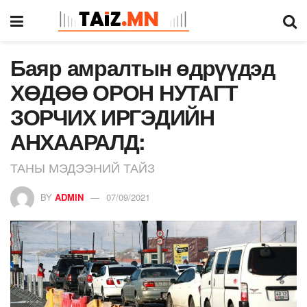
Баяр амралтын өдрүүдэд
ХӨДӨӨ ОРОН НУТАГТ
ЗОРЧИХ ИРГЭДИЙН
АНХААРАЛД:
ТАНЫ МЭДЭЭНИЙ ТАЙЗ
BY
ADMIN
07/09/2021