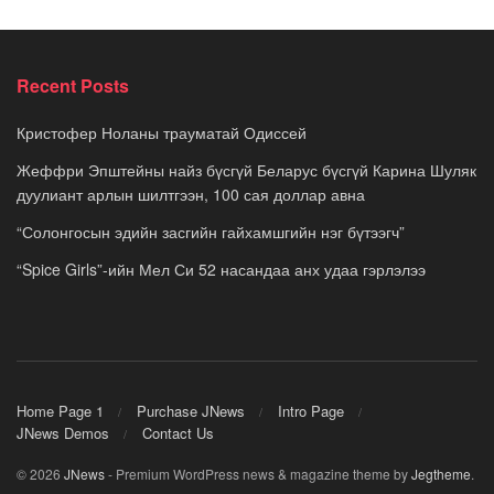
Recent Posts
Кристофер Ноланы трауматай Одиссей
Жеффри Эпштейны найз бүсгүй Беларус бүсгүй Карина Шуляк
дуулиант арлын шилтгээн, 100 сая доллар авна
“Солонгосын эдийн засгийн гайхамшгийн нэг бүтээгч”
“Spice Girls”-ийн Мел Си 52 насандаа анх удаа гэрлэлээ
Home Page 1
Purchase JNews
Intro Page
JNews Demos
Contact Us
© 2026
JNews
- Premium WordPress news & magazine theme by
Jegtheme
.