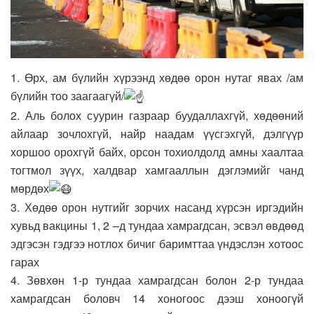
1. Өрх, ам бүлийн хүрээнд хөдөө орон нутаг явах /ам
бүлийн тоо заагаагүй/
2. Аль болох суурин газраар буудаллахгүй, хөдөөний
айлаар зочлохгүй, найр наадам үүсгэхгүй, дэлгүүр
хоршоо орохгүй байх, орсон тохиолдолд амны хаалтаа
тогтмол зүүх, халдвар хамгааллын дэглэмийг чанд
мөрдөх
3. Хөдөө орон нутгийг зорчих насанд хүрсэн иргэдийн
хувьд вакцины 1, 2 –д тундаа хамрагдсан, эсвэл өвдөөд
эдгэсэн гэдгээ нотлох бичиг баримттаа үндэслэн хотоос
гарах
4. Зөвхөн 1-р тундаа хамрагдсан болон 2-р тундаа
хамрагдсан боловч 14 хоногоос дээш хоноогүй