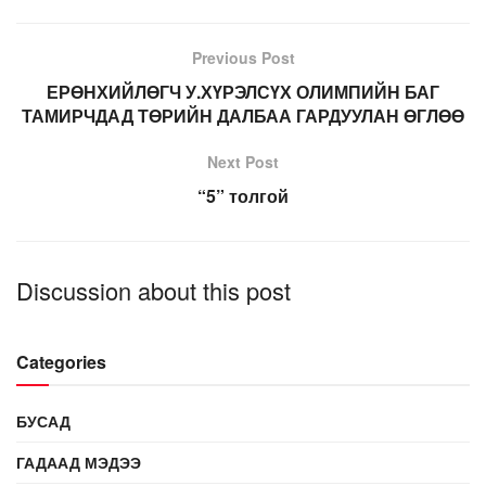
Previous Post
ЕРӨНХИЙЛӨГЧ У.ХҮРЭЛСҮХ ОЛИМПИЙН БАГ
ТАМИРЧДАД ТӨРИЙН ДАЛБАА ГАРДУУЛАН ӨГЛӨӨ
Next Post
“5” толгой
Discussion about this post
Categories
БУСАД
ГАДААД МЭДЭЭ