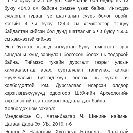
11 чи буюу 342.1 см урт хэмжээтэй бол өндөр нь 13
буюу 404.3 см байсан хэмээн үзэж байна. Ингэхдээ
суваргын гурван үе шатлалын суурь болон оройн
хэсгийг 4 чи буюу 124.4 см хэмжээсээр тэнцүү
байдалтай хийсэн бол дунд шатлалыг 5 чи буюу 155.5
см хэмжээтэй хийжээ.
Энэ бүхнээс үзэхэд язгууртан буюу томоохон зэрэг
зиндааны хүнд зориулан босгосон болох нь тодорхой
байна. Тиймээс тухайн дурсгалт газрыг улсын
хамгаалалтад авах, сурталчлан таниулах, аялал
жуулчлалын бүтээгдэхүүн болгох нь чухал ач
холбогдолтой юм. Дурсгалаас илэрсэн олдвор
хэрэглэгдэхүүнүүд одоогоор ШУА-ийн Археологийн
хүрээлэнгийн сан хөмрөгт хадгалагдаж байна.
Холбогдох ном зохиол:
Мэндсайхан О., Хатанбаатар Ч. Шинийн наймны
Цагаан Дара-Эх. УБ., 2016, т-6
Энхтөр А., Нацагням., Хүрэлсүх., Батболд Г., Далантай