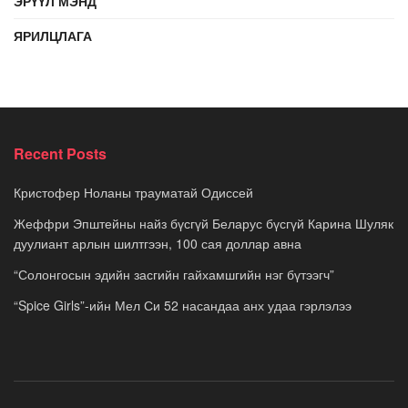
ЭРҮҮЛ МЭНД
ЯРИЛЦЛАГА
Recent Posts
Кристофер Ноланы трауматай Одиссей
Жеффри Эпштейны найз бүсгүй Беларус бүсгүй Карина Шуляк
дуулиант арлын шилтгээн, 100 сая доллар авна
“Солонгосын эдийн засгийн гайхамшгийн нэг бүтээгч”
“Spice Girls”-ийн Мел Си 52 насандаа анх удаа гэрлэлээ