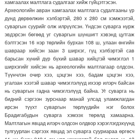
хамгаалах малтлага судалгааг хийж гүйцэтгэсэн.
Археологийн авран хамгаалах малтлага судалгааны үр
дүнд дөрвөлжин хэлбэртэй, 280 х 280 см хэмжээтэй,
суваргын суурийг олж илрүүлсэн. Үндсэн суварга нурж
эвдэрсэн бөгөөд уг суваргын шүншигт хэвэнд цутгаж
бэлтгэсэн 16 нэр төрлийн бурхан 108 ш, улаан өнгийн
шавраар хийсэн заан 3 ширхэг, гүц хэлбэртэй сав
барьсан хүний дүр бүхий шавар хийцтэй чимэглэл 1
ширхэгийг хийсэн нь археологийн малтлагаар олдсон.
Түүнчлэн очир хээ, цэцгэн хээ, бадам цэцгэн хээ,
угалзан хээтэй шавар чимэглэлүүд ихээр илэрч байсан
нь суваргын гадна чимэглэлүүд байна. Уг суварга нь
бидний сэргээн зурснаар манай улсад уламжлагдан
ирсэн түүхт суваргын төрлүүдийн нэг болох
Брадигабудын суварга хэмээх төрөлд хамаарна.
Малтлагын явцад илэрч олдсон олдвор хэрэглэгдэхүүнд
тулгуурлан сэргээх явцад эл суварга сууриараа өргөсч