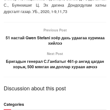
С., Буянхишиг Ц. Эх дагина Дондогдулам хатны
дурсгалт газар. УБ., 2020, т-9,11,73
Previous Post
51 настай Gwen Stefani хоёр дахь удаагаа хуримаа
хийлээ
Next Post
Бригадын генерал С.Ганбатыг 461-р ангид цагдан
хорьж, 500 мянган ам.доллар хураан авчээ
Discussion about this post
Categories