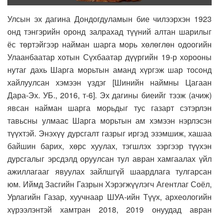
Улсын эх дагина Дондогдуламын бие чилээрхэн 1923
онд тэнгэрийн оронд залрахад түүний алтан шарилыг
ёс төртэйгээр найман шарга морь хөлөглөн одоогийн
Улаанбаатар хотын Сүхбаатар дүүргийн 19-р хорооны
нутаг дахь Шарга морьтын аманд хүргэж шар тосонд
хайлуулсан хэмээн үздэг [Шинийн наймны Цагаан
Дара-Эх. УБ., 2016, т-6]. Эх дагины биеийг тээж (ачиж)
явсан найман шарга морьдыг тус газарт сэтэрлэн
тавьсны улмаас Шарга морьтын ам хэмээн нэрлэсэн
түүхтэй. Энэхүү дурсгалт газрыг иргэд эзэмшиж, хашаа
байшин барих, хөрс хуулах, тэгшлэх зэргээр түүхэн
дурсгалыг эрсдэлд оруулсан тул авран хамгаалах үйл
ажиллагааг явуулах зайлшгүй шаардлага тулгарсан
юм. Иймд Засгийн Газрын Хэрэгжүүлэгч Агентлаг Соёл,
Урлагийн Газар, хуучнаар ШУА-ийн Түүх, археологийн
хүрээлэнтэй хамтран 2018, 2019 онуудад авран