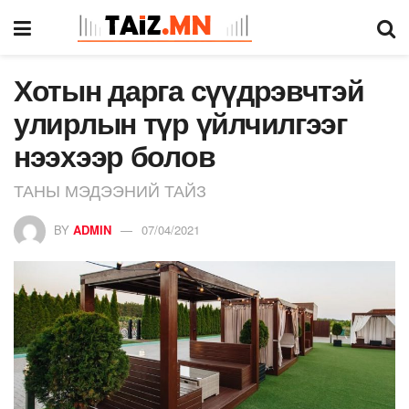
Хотын дарга сүүдрэвчтэй
улирлын түр үйлчилгээг
нээхээр болов
ТАНЫ МЭДЭЭНИЙ ТАЙЗ
BY
ADMIN
07/04/2021