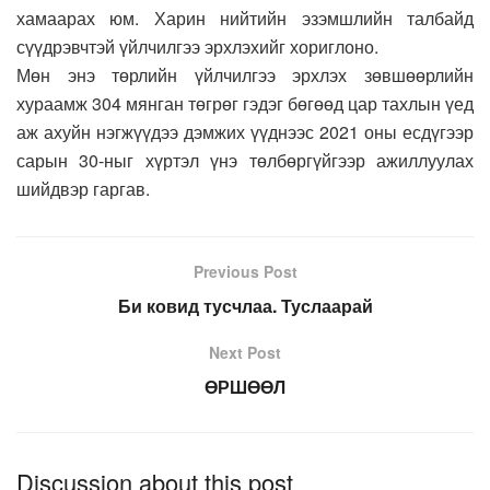
хамаарах юм. Харин нийтийн эзэмшлийн талбайд
сүүдрэвчтэй үйлчилгээ эрхлэхийг хориглоно.
Мөн энэ төрлийн үйлчилгээ эрхлэх зөвшөөрлийн
хураамж 304 мянган төгрөг гэдэг бөгөөд цар тахлын үед
аж ахуйн нэгжүүдээ дэмжих үүднээс 2021 оны есдүгээр
сарын 30-ныг хүртэл үнэ төлбөргүйгээр ажиллуулах
шийдвэр гаргав.
Previous Post
Би ковид тусчлаа. Туслаарай
Next Post
ӨРШӨӨЛ
Discussion about this post