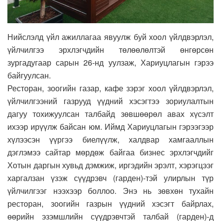
Нийслэлд үйл ажиллагаа явуулж буй хоол үйлдвэрлэл,
үйлчилгээ эрхлэгчдийн төлөөлөлтэй өнгөрсөн
зургадугаар сарын 26-нд уулзаж, Хариуцлагын гэрээ
байгуулсан.
Ресторан, зоогийн газар, кафе зэрэг хоол үйлдвэрлэл,
үйлчилгээний газрууд үүдний хэсэгтээ зориулалтын
дагуу тохижуулсан талбайд зөвшөөрөл авах хүсэлт
ихээр ирүүлж байсан юм. Иймд Хариуцлагын гэрээгээр
хүлээсэн үүргээ биелүүлж, халдвар хамгааллын
дэглэмээ сайтар мөрдөж байгаа бизнес эрхлэгчдийг
Хотын даргын хувьд дэмжиж, иргэдийн эрэлт, хэрэгцээг
харгалзан үзэж сүүдрэвч (гарден)-тэй улирлын түр
үйлчилгээг нээхээр боллоо. Энэ нь зөвхөн тухайн
ресторан, зоогийн газрын үүдний хэсэгт байрлах,
өөрийн эзэмшлийн сүүдрэвчтэй талбай (гарден)-д