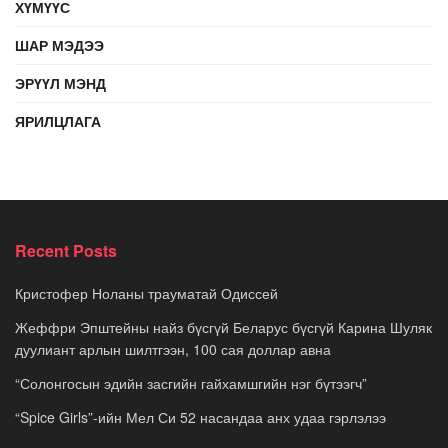
ХҮМҮҮС
ШАР МЭДЭЭ
ЭРҮҮЛ МЭНД
ЯРИЛЦЛАГА
Recent Posts
Кристофер Ноланы трауматай Одиссей
Жеффри Эпштейны найз бүсгүй Беларус бүсгүй Карина Шуляк
дуулиант арлын шилтгээн, 100 сая доллар авна
“Солонгосын эдийн засгийн гайхамшгийн нэг бүтээгч”
“Spice Girls”-ийн Мел Си 52 насандаа анх удаа гэрлэлээ