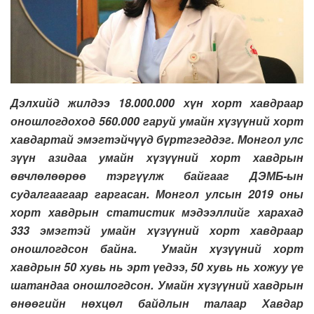
Дэлхийд жилдээ 18.000.000 хүн хорт хавдраар
оношлогдоход 560.000 гаруй умайн хүзүүний хорт
хавдартай эмэгтэйчүүд бүртгэгддэг. Монгол улс
зүүн азидаа умайн хүзүүний хорт хавдрын
өвчлөлөөрөө тэргүүлж байгааг ДЭМБ-ын
судалгаагаар гаргасан. Монгол улсын 2019 оны
хорт хавдрын статистик мэдээллийг харахад
333 эмэгтэй умайн хүзүүний хорт хавдраар
оношлогдсон байна. Умайн хүзүүний хорт
хавдрын 50 хувь нь эрт үедээ, 50 хувь нь хожуу үе
шатандаа оношлогдсон. Умайн хүзүүний хавдрын
өнөөгийн нөхцөл байдлын талаар Хавдар