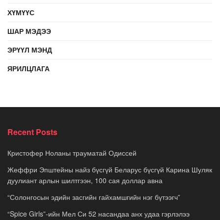
ХҮМҮҮС
ШАР МЭДЭЭ
ЭРҮҮЛ МЭНД
ЯРИЛЦЛАГА
Recent Posts
Кристофер Ноланы трауматай Одиссей
Жеффри Эпштейны найз бүсгүй Беларус бүсгүй Карина Шуляк
дуулиант арлын шилтгээн, 100 сая доллар авна
“Солонгосын эдийн засгийн гайхамшгийн нэг бүтээгч”
“Spice Girls”-ийн Мел Си 52 насандаа анх удаа гэрлэлээ