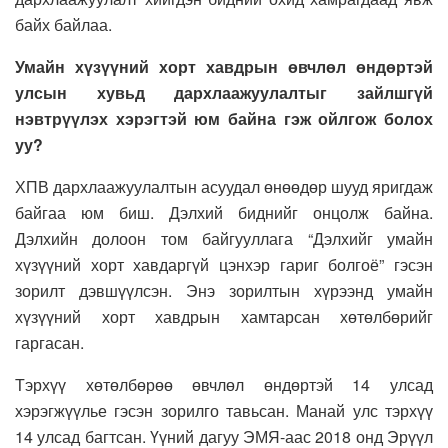
байх байлаа.
Умайн хүзүүний хорт хавдрын өвчлөл өндөртэй
улсын хувьд дархлаажуулалтыг зайлшгүй
нэвтрүүлэх хэрэгтэй юм байна гэж ойлгож болох
уу?
ХПВ дархлаажуулалтын асуудал өнөөдөр шууд яригдаж
байгаа юм биш. Дэлхий биднийг онцолж байна.
Дэлхийн долоон том байгууллага “Дэлхийг умайн
хүзүүний хорт хавдаргүй цэнхэр гариг болгоё” гэсэн
зорилт дэвшүүлсэн. Энэ зорилтын хүрээнд умайн
хүзүүний хорт хавдрын хамтарсан хөтөлбөрийг
гаргасан.
Тэрхүү хөтөлбөрөө өвчлөл өндөртэй 14 улсад
хэрэгжүүлье гэсэн зорилго тавьсан. Манай улс тэрхүү
14 улсад багтсан. Үүний дагуу ЭМЯ-аас 2018 онд Эрүүл