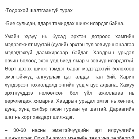
-Тодорхой шалтгаангүй турах
-Бие сульдан, ядарч тамирдах шинж илэрдэг байна.
Умайн хүзүү нь бусад эрхтэн дотроос хамгийн
мэдрэлжилт муутай (дүлий) эрхтэн тул зовиур шаналгаа
мэдэгдэхгүй даамжирсаар байдаг. Хавдрын урьдал
өвчин болоод эхэн үед биед ямар ч зовиур илэрдэггүй.
Өөрт дээрх шинж тэмдэг бараг мэдэгдэхгүй болохоор
эмэгтэйчүүд алгуурлаж цаг алддаг тал бий. Харин
хүндэрсэн тохиолдолд энгийн үед ч цус алдана. Хажуу
эрхтнүүддээ нөлөөлсөн бол үйл ажиллагаа нь
өөрчлөгдөж хямарна. Хавдрын урьдал эмгэг нь хөнгөн,
дунд, хүнд хэлбэр гэсэн гурван үе шаттай. Дараагийн
шат нь хорт хавдарт шилждэг.
– 30-60 насны эмэгтэйчүүдийн эрт илрүүлгийн
шинжилгээг Өрхийн эрүүл мэндийн төвд үнэ төлбөргүй