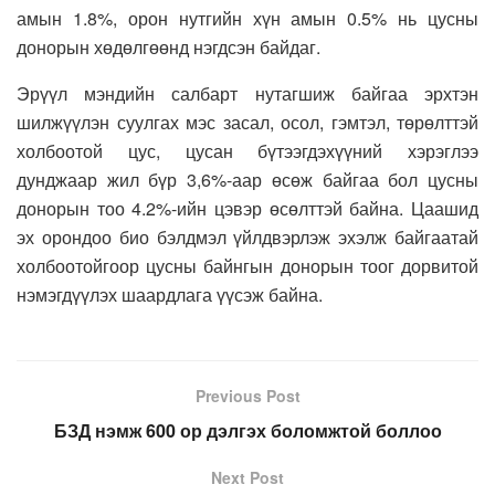
амын 1.8%, орон нутгийн хүн амын 0.5% нь цусны
донорын хөдөлгөөнд нэгдсэн байдаг.
Эрүүл мэндийн салбарт нутагшиж байгаа эрхтэн
шилжүүлэн суулгах мэс засал, осол, гэмтэл, төрөлттэй
холбоотой цус, цусан бүтээгдэхүүний хэрэглээ
дунджаар жил бүр 3,6%-аар өсөж байгаа бол цусны
донорын тоо 4.2%-ийн цэвэр өсөлттэй байна. Цаашид
эх орондоо био бэлдмэл үйлдвэрлэж эхэлж байгаатай
холбоотойгоор цусны байнгын донорын тоог дорвитой
нэмэгдүүлэх шаардлага үүсэж байна.
Previous Post
БЗД нэмж 600 ор дэлгэх боломжтой боллоо
Next Post