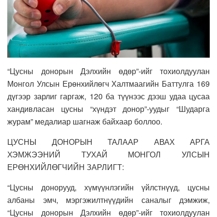
“Цусны донорын Дэлхийн өдөр”-ийг тохиолдуулан
Монгол Улсын Ерөнхийлөгч Халтмаагийн Баттулга 169
дүгээр зарлиг гаргаж, 120 ба түүнээс дээш удаа цусаа
хандивласан цусны “хүндэт донор”-уудыг “Шударга
журам” медалиар шагнаж байхаар боллоо.
ЦУСНЫ ДОНОРЫН ТАЛААР АВАХ АРГА
ХЭМЖЭЭНИЙ ТУХАЙ МОНГОЛ УЛСЫН
ЕРӨНХИЙЛӨГЧИЙН ЗАРЛИГТ:
“Цусны донорууд, хүмүүнлэгийн үйлстнүүд, цусны
албаны эмч, мэргэжилтнүүдийн саналыг дэмжиж,
“Цусны донорын Дэлхийн өдөр”-ийг тохиолдуулан