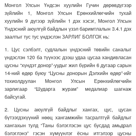
Монгол Улсын Үндсэн хуулийн Гучин дөрөвдүгээр
зүйлийн 1, Монгол Улсын Ерөнхийлөгчийн тухай
хуулийн 9 дүгээр зүйлийн 1 дэх хэсэг, Монгол Улсын
Үндэсний аюулгүй байдлын үзэл баримтлалын 3.4.1 дэх
заалтыг тус тус үндэслэн ЗАРЛИГ БОЛГОХ нь:
1. Цус сэлбэлт, судлалын үндэсний төвийн саналыг
үндэслэн 120 ба түүнээс дээш удаа цусаа хандивласан
цусны “хүндэт донор”-уудыг жил бүрийн 6 дугаар сарын
14-ний өдөр буюу “Цусны донорын Дэлхийн өдөр”-ийг
тохиолдуулан Монгол Улсын Ерөнхийлөгчийн
зарлигаар “Шударга журам” медалиар шагнаж
байсугай.
2. Цусны аюулгүй байдлыг хангах, цус, цусан
бүтээгдэхүүний нөөц хангамжийн тасралтгүй байдлыг
хангахын тулд “Таны бэлэглэсэн цус бусдад амьдрал
бэлэглэнэ” гэсэн хүмүүнлэг ёсны итгэлээр цусны