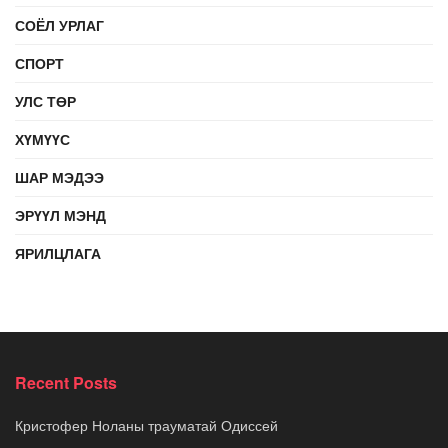
СОЁЛ УРЛАГ
СПОРТ
УЛС ТӨР
ХҮМҮҮС
ШАР МЭДЭЭ
ЭРҮҮЛ МЭНД
ЯРИЛЦЛАГА
Recent Posts
Кристофер Ноланы трауматай Одиссей