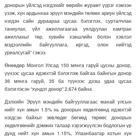
донорын үйлсэд нэгдэхийг өөрийн журамт үүрэг хэмээн
үзэж, хүн ардынхаа эрүүл мэндийн төлөөх ариун үйлсэд
нэгдэн сайн дураараа цусаа бэлэглэх, сурталчлан
таниулах, үйл ажиллагаагаа уялдуулан хамтран
ажиллахыг төр, хувийн хэвшлийн болон хэвлэл
мэдээллийн байгууллага, иргэд, олон нийтэд
уриалсугай” гэжээ.
Өнөөдөр Монгол Улсад 150 мянга гаруй цусны донор,
үүнээс цусаа идэвхтэй бэлэглэж байгаа байнгын донор
36 мянга гаруй, 35 ба түүнээс дээш удаа цусаа
бэлэглэсэн “хүндэт донор” 2,674 байна.
Дэлхийн Эрүүл мэндийн байгууллагаас манай улсын
нийт хүн амын 1.5% нь донорын хөдөлгөөнд идэвхтэй
нэгдсэн байхыг зөвлөдөг бөгөөд төрөөс донорын
хөдөлгөөнийг дэмжих талаар хэрэгжүүлсэн бодлогын үр
дүнд нийт хүн амын 1.15%, Улаанбаатар хотын хүн