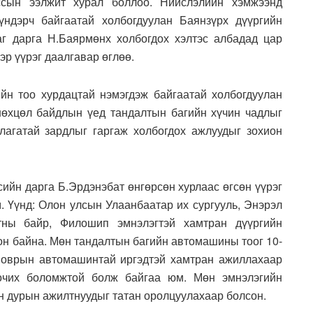
ссын ээлжит хурал боллоо. Нийслэлийн хэмжээнд
ндэрч байгаатай холбогдуулан Баянзүрх дүүргийн
г дарга Н.Баярмөнх холбогдох хэлтэс албадад цар
эр үүрэг даалгавар өглөө.
йн тоо хурдацтай нэмэгдэж байгаатай холбогдуулан
нөхцөл байдлын үед тандалтын багийн хүчин чадлыг
лагатай зардлыг гаргаж холбогдох ажлуудыг зохион
ийн дарга Б.Эрдэнэбат өнгөрсөн хурлаас өгсөн үүрэг
. Үүнд: Олон улсын Улаанбаатар их сургууль, Энэрэл
тны байр, Филошип эмнэлэгтэй хамтран дүүргийн
он байна. Мөн тандалтын багийн автомашины тоог 10-
 оврын автомашинтай иргэдтэй хамтран ажиллахаар
 очих боломжтой болж байгаа юм. Мөн эмнэлэгийн
н дурын ажилтнуудыг татан оролцуулахаар болсон.