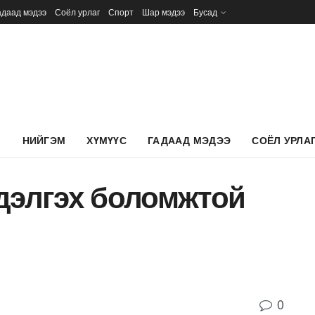
адаад мэдээ
Соёл урлаг
Спорт
Шар мэдээ
Бусад
Л
НИЙГЭМ
ХҮМҮҮС
ГАДААД МЭДЭЭ
СОЁЛ УРЛА
 дэлгэх боломжтой
0