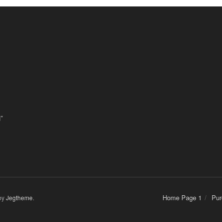
”
Home Page 1
Pur
by
Jegtheme
.