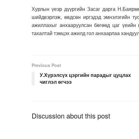
Хурлын үеэр дүүргийн Засаг дарга Н.Баярмө
шийдвэрлэж, өвдсөн иргэдэд эмнэлэгийн ту
ажиллахыг анхааруулсан бөгөөд цаг үеийн 
тахалтай тэмцэх ажилд гол анхаарлаа хандуу
Previous Post
У.Хүрэлсүх цэргийн парадыг цуцлах
чиглэл өгчээ
Discussion about this post