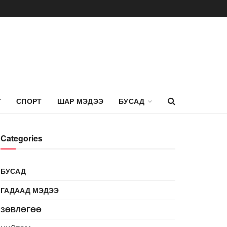
Г
СПОРТ
ШАР МЭДЭЭ
БУСАД
Categories
БУСАД
ГАДААД МЭДЭЭ
ЗӨВЛӨГӨӨ