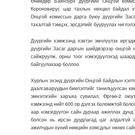
Өнөөдөр Баянзүрх дүүргийн Онцгой коми
Короновирус цар тахлын нөхцөл байдал хү
Онцгой комиссын дарга буюу дүүргийн Заса
тахалтай тэмцэх, эрсдэлийг бууруулах чиглэлэ
Дүүргийн хэмжээнд хэвтэн эмчлүүлэх иргэди
дүүргийн Засаг даргын шийдвэрээр онцгой 
сайжруулж, орны тоог нэмэгдүүлэхэд шаард
байгуулахаар боллоо.
Хурлын эхэнд дүүргийн Онцгой байдлын хэлтс
даалгаваруудын биелэлтийг танилцуулсан юм
эмнэлэгийн харъяа сувилал, Өргөө-2 оюу
хэмжээнд нийт 600 ор дэлгэх боломжтой болс
аар нэмэгдүүлэн сайн дураар ажиллах дунд
болсон нь ирсэн дуудлагад цаг алдалгүй
ажилчдын хүний нөөцийн хомсдлыг нөхөх сай