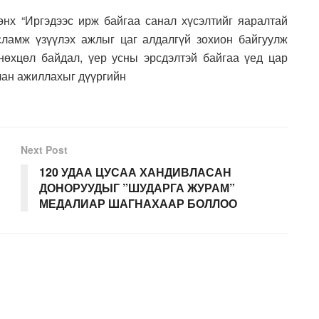
нх “Иргэдээс ирж байгаа санал хүсэлтийг яаралтай
сламж үзүүлэх ажлыг цаг алдалгүй зохион байгуулж
нөхцөл байдал, үер усны эрсдэлтэй байгаа үед цар
лан ажиллахыг дүүргийн
Next Post
120 УДАА ЦУСАА ХАНДИВЛАСАН
ДОНОРУУДЫГ ”ШУДАРГА ЖУРАМ”
МЕДАЛИАР ШАГНАХААР БОЛЛОО