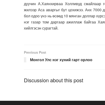
дуучин А.Хаянхирваа Холливуд смайлаар г
жилээр Аса аваргыг бут цохижээ. Анх 7000 
бол одоо үнэ нь өсөөд 10 мянган доллар хүрс
нэг газар том даргаар ажиллаж байгаа Хая
хийлгэсэн сурагтай.
Previous Post
Монгол Улс нэг хүний гарт орлоо
Discussion about this post