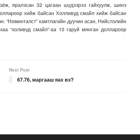
оёж, яралзсан 32 цагаан шүдээрээ гайхуулж, шинэ
доллароор хийж байсан Холливуд смайл хийж байсан
эн. “Номинталст” хамтлагийн дуучин асан, Нийслэлийн
наа “холивуд смайл”-аа 10 гаруй мянган доллароор
Next Post
67.76, маргааш яах вэ?