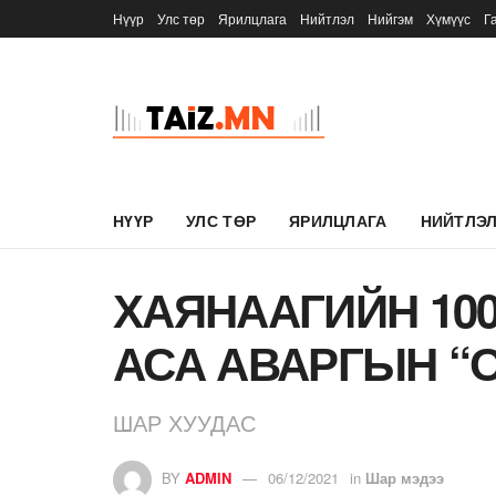
Нүүр
Улс төр
Ярилцлага
Нийтлэл
Нийгэм
Хүмүүс
Г
НҮҮР
УЛС ТӨР
ЯРИЛЦЛАГА
НИЙТЛЭ
ХАЯНААГИЙН 10
АСА АВАРГЫН “
ШАР ХУУДАС
BY
ADMIN
06/12/2021
in
Шар мэдээ