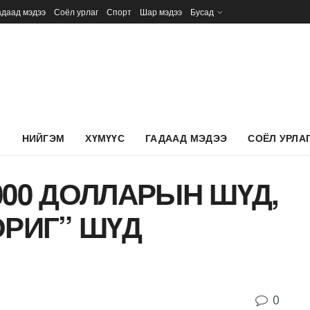
адаад мэдээ
Соёл урлаг
Спорт
Шар мэдээ
Бусад
Л
НИЙГЭМ
ХҮМҮҮС
ГАДААД МЭДЭЭ
СОЁЛ УРЛА
000 ДОЛЛАРЫН ШҮД,
ОРИГ” ШҮД
0