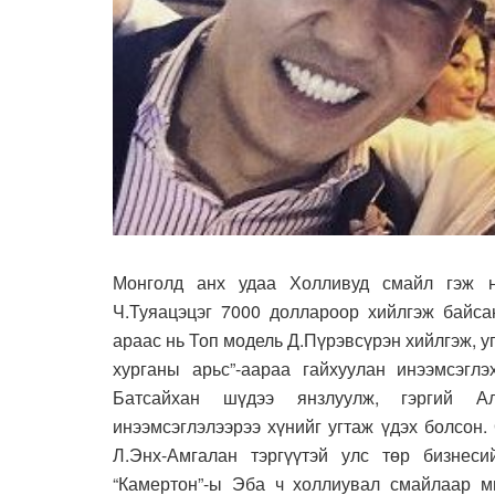
Монголд анх удаа Холливуд смайл гэж н
Ч.Туяацэцэг 7000 доллароор хийлгэж байса
араас нь Топ модель Д.Пүрэвсүрэн хийлгэж, у
хурганы арьс”-аараа гайхуулан инээмсэглэ
Батсайхан шүдээ янзлуулж, гэргий Ал
инээмсэглэлээрээ хүнийг угтаж үдэх болсон
Л.Энх-Амгалан тэргүүтэй улс төр бизнес
“Камертон”-ы Эба ч холлиувал смайлаар м