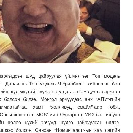
эрлэгдсэн шүд цайруулах үйлчилгээг Топ модель
н. Дараа нь Топ модель Ч.Уранбилэг хийлгэсэн бол
гийн шүд муутай Пүүжээ том цагаан “ам дүүрэн аржгар
х болсон билээ. Монгол эрчүүдээс анх “АПУ”-гийн
имаатайгаа хамт “холливуд смайл”-аар гоёж,
. Олны жишгээр “МCS”-ийн Оджаргал, УИХ-ын гишүүн
ийн нөлөө бүхий эрчүүд шүдээ цайруулсан билээ.
ишээх болсон. Саяхан “Номинталст”-ын хамтлагийн