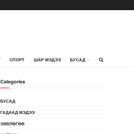
Г
СПОРТ
ШАР МЭДЭЭ
БУСАД
Categories
БУСАД
ГАДААД МЭДЭЭ
ЗӨВЛӨГӨӨ