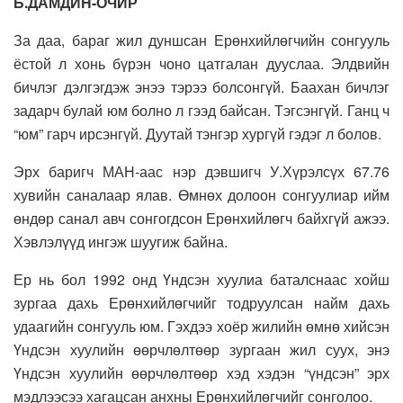
Б.ДАМДИН-ОЧИР
За даа, бараг жил дуншсан Ерөнхийлөгчийн сонгууль
ёстой л хонь бүрэн чоно цатгалан дууслаа. Элдвийн
бичлэг дэлгэгдэж энээ тэрээ болсонгүй. Баахан бичлэг
задарч булай юм болно л гээд байсан. Тэгсэнгүй. Ганц ч
“юм” гарч ирсэнгүй. Дуутай тэнгэр хургүй гэдэг л болов.
Эрх баригч МАН-аас нэр дэвшигч У.Хүрэлсүх 67.76
хувийн саналаар ялав. Өмнөх долоон сонгуулиар ийм
өндөр санал авч сонгогдсон Ерөнхийлөгч байхгүй ажээ.
Хэвлэлүүд ингэж шуугиж байна.
Ер нь бол 1992 онд Үндсэн хуулиа баталснаас хойш
зургаа дахь Ерөнхийлөгчийг тодруулсан найм дахь
удаагийн сонгууль юм. Гэхдээ хоёр жилийн өмнө хийсэн
Үндсэн хуулийн өөрчлөлтөөр зургаан жил суух, энэ
Үндсэн хуулийн өөрчлөлтөөр хэд хэдэн “үндсэн” эрх
мэдлээсээ хагацсан анхны Ерөнхийлөгчийг сонголоо.