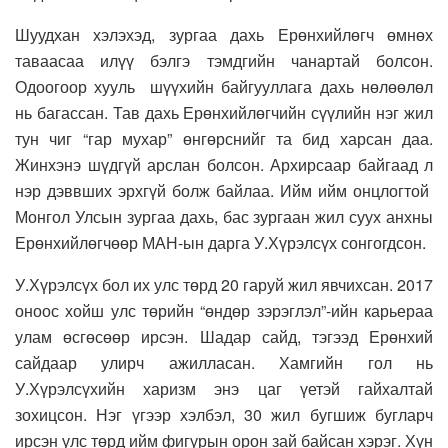
Шуудхан хэлэхэд, зургаа дахь Ерөнхийлөгч өмнөх
таваасаа илүү бэлгэ тэмдгийн чанартай болсон.
Одоогоор хууль шүүхийн байгууллага дахь нөлөөлөл
нь багассан. Тав дахь Ерөнхийлөгчийн сүүлийн нэг жил
тун чиг “гар мухар” өнгөрснийг та бид харсан даа.
Жинхэнэ шүдгүй арслан болсон. Архирсаар байгаад л
нэр дэввших эрхгүй болж байлаа. Ийм ийм онцлогтой
Монгол Улсын зургаа дахь, бас зургаан жил суух анхны
Ерөнхийлөгчөөр МАН-ын дарга У.Хүрэлсүх сонгогдсон.
У.Хүрэлсүх бол их улс төрд 20 гаруй жил явчихсан. 2017
оноос хойш улс төрийн “өндөр зэрэглэл”-ийн карьераа
улам өсгөсөөр ирсэн. Шадар сайд, тэгээд Ерөнхий
сайдаар улирч ажилласан. Хамгийн гол нь
У.Хүрэлсүхийн харизм энэ цаг үетэй гайхалтай
зохицсон. Нэг үгээр хэлбэл, 30 жил бугшиж бугларч
ирсэн улс төрд ийм фигурын орон зай байсан хэрэг. Хүн