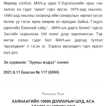
Өөрөөр хэлбэл, МАН-д одоо У.Хүрэлсүхийн орыг хэн
залгах вэ гэдэг “ажил” гарч ирсэн. 1970-аад оныхон,
1980-аад оныхны хооронд ийм сонирхлын зөрчил үүсэх
болов уу гэсэн яриа хөөрөө их яригдаж байна. Гэхдээ
одоогийн Ерөнхий сайд “…МАН-ын дарга болно” гэдгээ
Засгийн газрынхаа 100 хоног дээр зарлачихсан. Тэр
ингэж хэлнэ гэдэг бол МАН-ын даргад тултал
“өрсөлдөнө” л гэсэн үг. Хэрвээ өрсөлдөгч гарч ирвэл
шүү дээ.
Эх сурвалж: “Зууны мэдээ” сонин
2021.6.11 Баасан № 117 (6594)
Previous Post
ХАЯНААГИЙН 10000 ДОЛЛАРЫН ШҮД, АСА