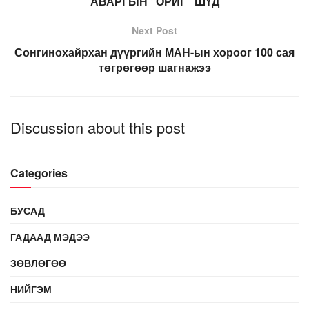
АВАРГЫН “ОРИГ” ШҮД
Next Post
Сонгинохайрхан дүүргийн МАН-ын хороог 100 сая
төгрөгөөр шагнажээ
Discussion about this post
Categories
БУСАД
ГАДААД МЭДЭЭ
ЗӨВЛӨГӨӨ
НИЙГЭМ