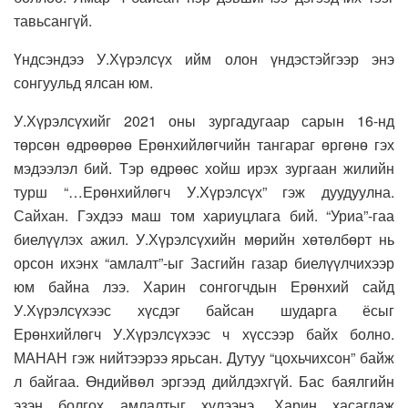
тавьсангүй.
Үндсэндээ У.Хүрэлсүх ийм олон үндэстэйгээр энэ
сонгуульд ялсан юм.
У.Хүрэлсүхийг 2021 оны зургадугаар сарын 16-нд
төрсөн өдрөөрөө Ерөнхийлөгчийн тангараг өргөнө гэх
мэдээлэл бий. Тэр өдрөөс хойш ирэх зургаан жилийн
турш “…Ерөнхийлөгч У.Хүрэлсүх” гэж дуудуулна.
Сайхан. Гэхдээ маш том хариуцлага бий. “Уриа”-гаа
биелүүлэх ажил. У.Хүрэлсүхийн мөрийн хөтөлбөрт нь
орсон ихэнх “амлалт”-ыг Засгийн газар биелүүлчихээр
юм байна лээ. Харин сонгогчдын Ерөнхий сайд
У.Хүрэлсүхээс хүсдэг байсан шударга ёсыг
Ерөнхийлөгч У.Хүрэлсүхээс ч хүссээр байх болно.
МАНАН гэж нийтээрээ ярьсан. Дутуу “цохьчихсон” байж
л байгаа. Өндийвөл эргээд дийлдэхгүй. Бас баялгийн
эзэн болгох амлалтыг хүлээнэ. Харин хасагдаж