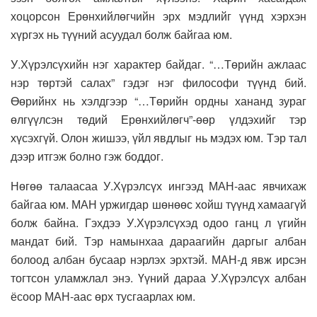
хоцорсон Ерөнхийлөгчийн эрх мэдлийг үүнд хэрхэн
хүргэх нь түүний асуудал болж байгаа юм.
У.Хүрэлсүхийн нэг характер байдаг. “…Төрийн ажлаас
нэр төртэй салах” гэдэг нэг философи түүнд бий.
Өөрийнх нь хэлдгээр “…Төрийн ордны хананд зураг
өлгүүлсэн төдий Ерөнхийлөгч”-өөр үлдэхийг тэр
хүсэхгүй. Олон жишээ, үйл явдлыг нь мэдэх юм. Тэр тал
дээр итгэж болно гэж боддог.
Нөгөө талаасаа У.Хүрэлсүх ингээд МАН-аас явчихаж
байгаа юм. МАН уржигдар шөнөөс хойш түүнд хамаагүй
болж байна. Гэхдээ У.Хүрэлсүхэд одоо ганц л үгийн
мандат бий. Тэр намынхаа дараагийн даргыг албан
болоод албан бусаар нэрлэх эрхтэй. МАН-д явж ирсэн
тогтсон уламжлал энэ. Үүний дараа У.Хүрэлсүх албан
ёсоор МАН-аас өрх тусгаарлах юм.