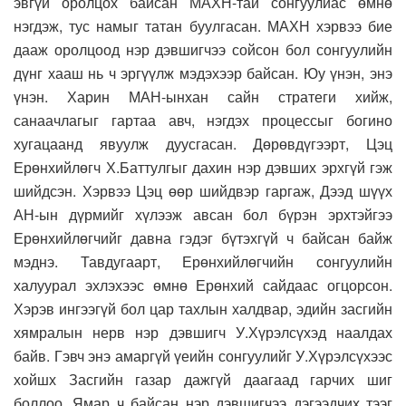
эвгүй оролцох байсан МАХН-тай сонгуулиас өмнө
нэгдэж, тус намыг татан буулгасан. МАХН хэрвээ бие
дааж оролцоод нэр дэвшигчээ сойсон бол сонгуулийн
дүнг хааш нь ч эргүүлж мэдэхээр байсан. Юу үнэн, энэ
үнэн. Харин МАН-ынхан сайн стратеги хийж,
санаачлагыг гартаа авч, нэгдэх процессыг богино
хугацаанд явуулж дуусгасан. Дөрөвдүгээрт, Цэц
Ерөнхийлөгч Х.Баттулгыг дахин нэр дэвших эрхгүй гэж
шийдсэн. Хэрвээ Цэц өөр шийдвэр гаргаж, Дээд шүүх
АН-ын дүрмийг хүлээж авсан бол бүрэн эрхтэйгээ
Ерөнхийлөгчийг давна гэдэг бүтэхгүй ч байсан байж
мэднэ. Тавдугаарт, Ерөнхийлөгчийн сонгуулийн
халуурал эхлэхээс өмнө Ерөнхий сайдаас огцорсон.
Хэрэв ингээгүй бол цар тахлын халдвар, эдийн засгийн
хямралын нерв нэр дэвшигч У.Хүрэлсүхэд наалдах
байв. Гэвч энэ амаргүй үеийн сонгуулийг У.Хүрэлсүхээс
хойшх Засгийн газар дажгүй даагаад гарчих шиг
боллоо. Ямар ч байсан нэр дэвшигчээ дэгээдчих тээг