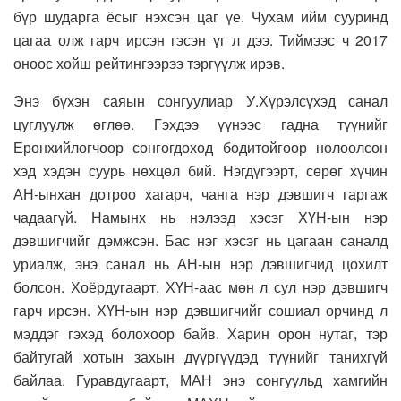
бүр шударга ёсыг нэхсэн цаг үе. Чухам ийм сууринд
цагаа олж гарч ирсэн гэсэн үг л дээ. Тиймээс ч 2017
оноос хойш рейтингээрээ тэргүүлж ирэв.
Энэ бүхэн саяын сонгуулиар У.Хүрэлсүхэд санал
цуглуулж өглөө. Гэхдээ үүнээс гадна түүнийг
Ерөнхийлөгчөөр сонгогдоход бодитойгоор нөлөөлсөн
хэд хэдэн суурь нөхцөл бий. Нэгдүгээрт, сөрөг хүчин
АН-ынхан дотроо хагарч, чанга нэр дэвшигч гаргаж
чадаагүй. Намынх нь нэлээд хэсэг ХҮН-ын нэр
дэвшигчийг дэмжсэн. Бас нэг хэсэг нь цагаан саналд
уриалж, энэ санал нь АН-ын нэр дэвшигчид цохилт
болсон. Хоёрдугаарт, ХҮН-аас мөн л сул нэр дэвшигч
гарч ирсэн. ХҮН-ын нэр дэвшигчийг сошиал орчинд л
мэддэг гэхэд болохоор байв. Харин орон нутаг, тэр
байтугай хотын захын дүүргүүдэд түүнийг танихгүй
байлаа. Гуравдугаарт, МАН энэ сонгуульд хамгийн