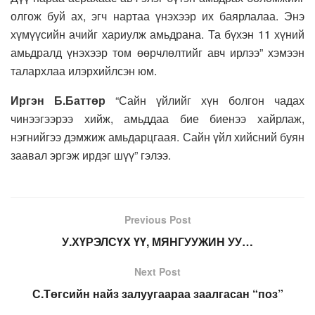
олгож буй ах, эгч нартаа үнэхээр их баярлалаа. Энэ
хүмүүсийн ачийг хариулж амьдрана. Та бүхэн 11 хүний
амьдралд үнэхээр том өөрчлөлтийг авч ирлээ” хэмээн
талархлаа илэрхийлсэн юм.
Иргэн Б.Баттөр
“Сайн үйлийг хүн болгон чадах
чинээгээрээ хийж, амьддаа бие биенээ хайрлаж,
нэгнийгээ дэмжиж амьдарцгаая. Сайн үйл хийсний буян
заавал эргэж ирдэг шүү” гэлээ.
Previous Post
У.ХҮРЭЛСҮХ ҮҮ, МЯНГУУЖИН УУ…
Next Post
С.Төгсийн найз залуугаараа заалгасан “поз”