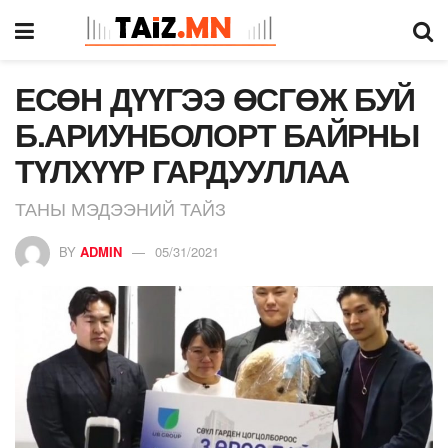
ЕСӨН ДҮҮГЭЭ ӨСГӨЖ БУЙ
Б.АРИУНБОЛОРТ БАЙРНЫ
ТҮЛХҮҮР ГАРДУУЛЛАА
ТАНЫ МЭДЭЭНИЙ ТАЙЗ
BY
ADMIN
05/31/2021