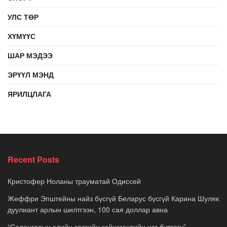
УЛС ТӨР
ХҮМҮҮС
ШАР МЭДЭЭ
ЭРҮҮЛ МЭНД
ЯРИЛЦЛАГА
Recent Posts
Кристофер Ноланы трауматай Одиссей
Жеффри Эпштейны найз бүсгүй Беларус бүсгүй Карина Шуляк
дуулиант арлын шилтгээн, 100 сая доллар авна
“Солонгосын эдийн засгийн гайхамшгийн нэг бүтээгч”