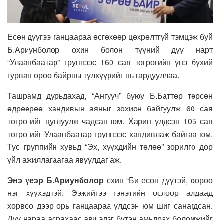
Есөн дүүгээ ганцаараа өсгөхөөр цөхрөлтгүй тэмцэж буй
Б.Ариунболор охин болон түүний дүү нарт
“Улаанбаатар” группээс 160 сая төгрөгийн үнэ бүхий
гурван өрөө байрны түлхүүрийг нь гардууллаа.
Ташрамд дурьдахад, “Ангууч” буюу Б.Баттөр төрсөн
өдрөөрөө хандивын аяныг зохион байгуулж 60 сая
төгрөгийг цуглуулж чадсан юм. Харин үлдсэн 105 сая
төгрөгийг Улаанбаатар группээс хандивлаж байгаа юм.
Тус группийн хувьд “Эх, хүүхдийн төлөө” зорилго дор
үйл ажиллагаагаа явуулдаг аж.
Энэ үеэр Б.Ариунболор
охин “Би есөн дүүтэй, өөрөө
нэг хүүхэдтэй. Ээжийгээ гэнэтийн ослоор алдаад
хорвоо дээр орь ганцаараа үлдсэн юм шиг санагдсан.
Дүү нараа асрахаас авч элэг бүтэн амьдрах боломжийг