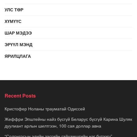
УЛС ТӨР
ХҮМҮҮС
ШАР МЭДЭЭ
ЭРҮҮЛ МЭНД
ЯРИЛЦЛАГА
Recent Posts
Кристофер Ноланы трауматай Одиссей
Жеффри Эпштейны найз бүсгүй Беларус бүсгүй Карина Шуляк
дуулиант арлын шилтгээн, 100 сая доллар авна
“Солонгосын эдийн засгийн гайхамшгийн нэг бүтээгч”