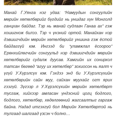
Манай Г.Уянга нэг удаа: “Намуудын сонгуулийн
мөрийн хөтөлбөрийг бүгдийг нь уншдаг хүн Монголд
ганцхан байдаг. Тэр нь манай судлаач Ганаа ах” гэж
хошигнож билээ. Тэр ч үнэний ортой. Манайхан нэр
дэвшигчдийн мөрийн хөтөлбөрийг уншина гэж ёстой
байдаггүй юм. Ингээд би “уламжлал ёсоороо”
Ерөнхийлөгчийн сонгуульд нэр дэвшигчдийн мөрийн
хөтөлбөрийг судалж дуусав. Хамгийн их сонирхол
татсан бөгөөд “агуу их хөтөлбөр” зохиосон нь яалт ч
үгүй У.Хүрэлсүх юм. Гэхдээ энд би У.Хүрэлсүхийн
хөтөлбөрийн сайн муу, сайхан муухайг огт ярих
гээгүй. Зүгээр л У.Хүрэлсүхийн мөрийн хөтөлбөрт
тусгаж, хийхээр амласан үндэсний цогц бодлого,
бодлого, хөтөлбөр, хөдөлгөөний жагсаалтыг гаргаж
байна. Надад итгэхгүй бол Мөрийн Хөтөлбөртэй нь
тулгаад шалгаад үзсэн ч болно…