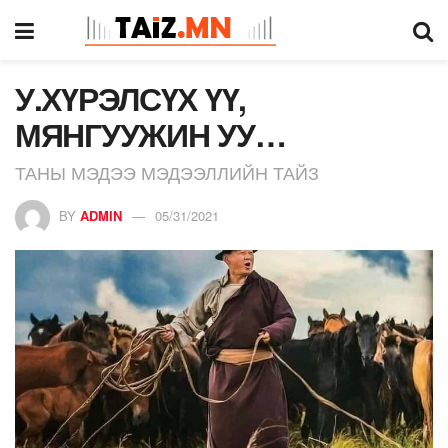
У.ХҮРЭЛСҮХ ҮҮ,
МЯНГУУЖИН УУ…
ТАНЫ МЭДЭЭ МЭДЭЭЛЛИЙН ТАЙЗ
BY
ADMIN
05/31/2021