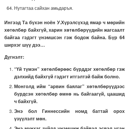
Нутагтаа сайхан амьдаръя.
Ингээд Та бүхэн ноён У.Хүрэлсүхэд ямар ч мөрийн
хөтөлбөр байхгүй, харин хөтөлбөрүүдийн жагсаалт
байгаа гэдэгт үнэмшсэн гэж бодож байна. Бүр 64
ширхэг шүү дээ…
Дүгнэлт:
“Үй түмэн” хөтөлбөрөөс бүрддэг хөтөлбөр гэж
дэлхийд байхгүй гэдэгт итгэлтэй байж болно.
Монголд ийм “арвин баялаг” хөтөлбөрүүдээс
бүрдсэн хөтөлбөр өмнө нь байгаагүй, цаашид
ч байхгүй.
Энэ бол Гиннессийн номд баттай орох
үзүүлэлт мөн.
Энэ мунхаг зүйлд үнэмшиж байвал эсвэл усан