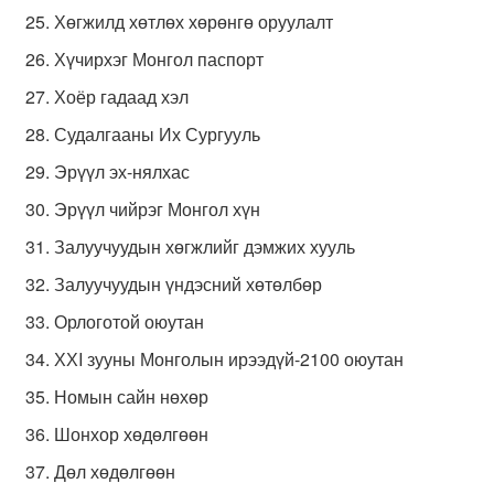
Хөгжилд хөтлөх хөрөнгө оруулалт
Хүчирхэг Монгол паспорт
Хоёр гадаад хэл
Судалгааны Их Сургууль
Эрүүл эх-нялхас
Эрүүл чийрэг Монгол хүн
Залуучуудын хөгжлийг дэмжих хууль
Залуучуудын үндэсний хөтөлбөр
Орлоготой оюутан
ХХI зууны Монголын ирээдүй-2100 оюутан
Номын сайн нөхөр
Шонхор хөдөлгөөн
Дөл хөдөлгөөн