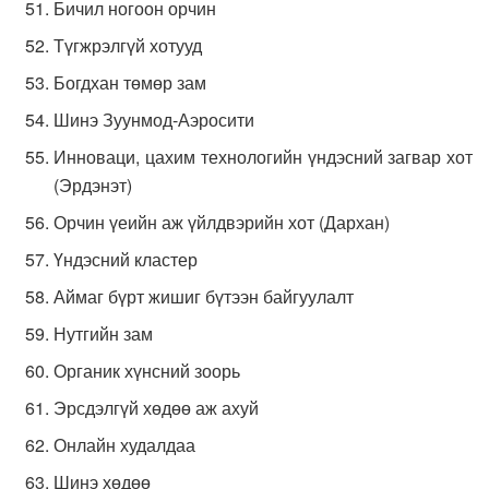
Бичил ногоон орчин
Түгжрэлгүй хотууд
Богдхан төмөр зам
Шинэ Зуунмод-Аэросити
Инноваци, цахим технологийн үндэсний загвар хот
(Эрдэнэт)
Орчин үеийн аж үйлдвэрийн хот (Дархан)
Үндэсний кластер
Аймаг бүрт жишиг бүтээн байгуулалт
Нутгийн зам
Органик хүнсний зоорь
Эрсдэлгүй хөдөө аж ахуй
Онлайн худалдаа
Шинэ хөдөө