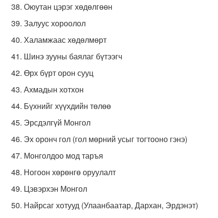
Оюутан цэрэг хөдөлгөөн
Залуус хороолол
Халамжаас хөдөлмөрт
Шинэ зууны баялаг бүтээгч
Өрх бүрт орон сууц
Ахмадын хотхон
Бүхнийг хүүхдийн төлөө
Эрсдэлгүй Монгол
Эх оронч гол (гол мөрний усыг тогтооно гэнэ)
Монголдоо мод таръя
Ногоон хөрөнгө оруулалт
Цэвэрхэн Монгол
Найрсаг хотууд (Улаанбаатар, Дархан, Эрдэнэт)