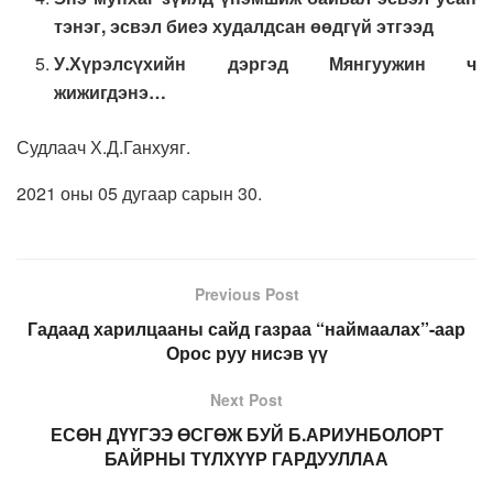
тэнэг, эсвэл биеэ худалдсан өөдгүй этгээд
У.Хүрэлсүхийн дэргэд Мянгуужин ч
жижигдэнэ…
Судлаач Х.Д.Ганхуяг.
2021 оны 05 дугаар сарын 30.
Previous Post
Гадаад харилцааны сайд газраа “наймаалах”-аар
Орос руу нисэв үү
Next Post
ЕСӨН ДҮҮГЭЭ ӨСГӨЖ БУЙ Б.АРИУНБОЛОРТ
БАЙРНЫ ТҮЛХҮҮР ГАРДУУЛЛАА