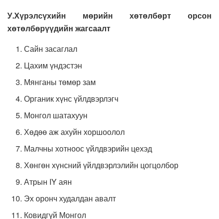
У.Хүрэлсүхийн мөрийн хөтөлбөрт орсон
хөтөлбөрүүдийн жагсаалт
Сайн засаглал
Цахим үндэстэн
Мянганы төмөр зам
Органик хүнс үйлдвэрлэгч
Монгол шатахуун
Хөдөө аж ахуйн хоршоолол
Малчны хотноос үйлдвэрийн цехэд
Хөнгөн хүнсний үйлдвэрлэлийн цогцолбор
Атрын IY аян
Эх оронч худалдан авалт
Ковидгүй Монгол