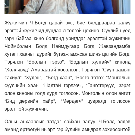
Жүжигчин Ч.Болд царай зүс, бие бялдраараа залуу
эрэгтэй жүжигчид дундаа л толгой цохино. Сүүлийн үед
гарч байгаа кино болгонд уригддаг эрэлттэй жүжигчин
Чоймболын Болд Наймдугаар Богд Жавзандамба
хутагт хааны дүрийг бүтээж амжсан шинэ цагийн Богд.
Тэрчлэн “Боолын гэрээ”, “Бодлын хулгайч” кинонд
“Холливуд” Амараатай хосолсон. Тэрчлэн “Сүүн замын
сахиул”, “Хүдэн”, “Богд хаан”, “Босго тотго” “Монголын
сүүлчийн хаан” “Надтай гэрлээч”, “Гангстерүүд” зэрэг
олон киноны голд дүрд тоглосон. Монголын олон ангит
“Бид дөрвийн хайр”, “Мөрдөгч” цувралд тоглосон
эрэлттэй жүжигчин.
Олны анхаарлыг татдаг сайхан залуу Ч.Болд элдэв
аманд өртөөгүй нь эрт гэр бүлийн амьдрал зохиосонтой