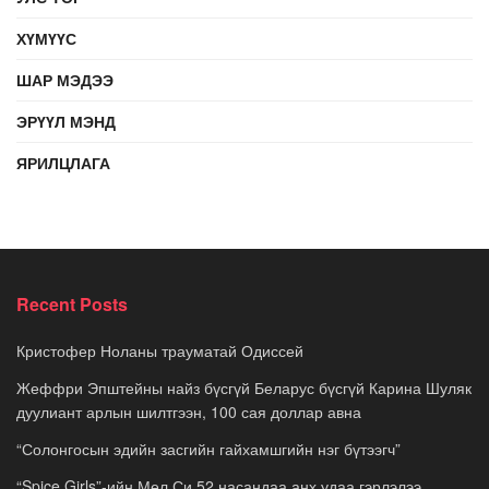
ХҮМҮҮС
ШАР МЭДЭЭ
ЭРҮҮЛ МЭНД
ЯРИЛЦЛАГА
Recent Posts
Кристофер Ноланы трауматай Одиссей
Жеффри Эпштейны найз бүсгүй Беларус бүсгүй Карина Шуляк
дуулиант арлын шилтгээн, 100 сая доллар авна
“Солонгосын эдийн засгийн гайхамшгийн нэг бүтээгч”
“Spice Girls”-ийн Мел Си 52 насандаа анх удаа гэрлэлээ