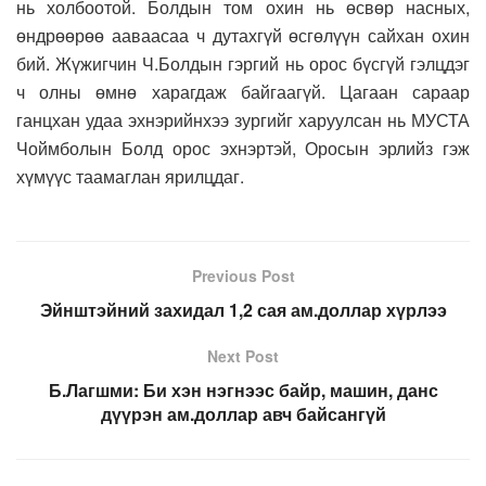
нь холбоотой. Болдын том охин нь өсвөр насных,
өндрөөрөө ааваасаа ч дутахгүй өсгөлүүн сайхан охин
бий. Жүжигчин Ч.Болдын гэргий нь орос бүсгүй гэлцдэг
ч олны өмнө харагдаж байгаагүй. Цагаан сараар
ганцхан удаа эхнэрийнхээ зургийг харуулсан нь МУСТА
Чоймболын Болд орос эхнэртэй, Оросын эрлийз гэж
хүмүүс таамаглан ярилцдаг.
Previous Post
Эйнштэйний захидал 1,2 сая ам.доллар хүрлээ
Next Post
Б.Лагшми: Би хэн нэгнээс байр, машин, данс
дүүрэн ам.доллар авч байсангүй