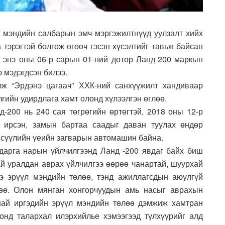
 мэндийн салбарын эмч мэргэжилтнүүд уулзалт хийх
 тэрэгтэй болгож өгөөч гэсэн хүсэлтийг тавьж байсан
ч энэ оны 06-р сарын 01-ний дотор Ланд-200 маркын
 мэдэгдсэн билээ.
лж “Эрдэнэ цагаач” ХХК-ний санхүүжилт хандиваар
ийн удирдлага хамт олонд хүлээлгэн өглөө.
д-200 нь 240 сая төгрөгийн өртөгтэй, 2018 оны 12-р
 ирсэн, замын бартаа саадыг даван туулах өндөр
 сүүлийн үеийн загварын автомашин байна.
дарга нарын үйлчилгээнд Ланд -200 явдаг байх биш
тай уралдан аврах үйлчилгээ өөрөө чанартай, шуурхай
ээ эрүүл мэндийн төлөө, тэнд ажиллагсдын аюулгүй
өө. Олон мянган хонгорчуудын амь насыг аврахын
най иргэдийн эрүүл мэндийн төлөө дэмжиж хамтран
онд талархал илэрхийлье хэмээгээд түлхүүрийг алд