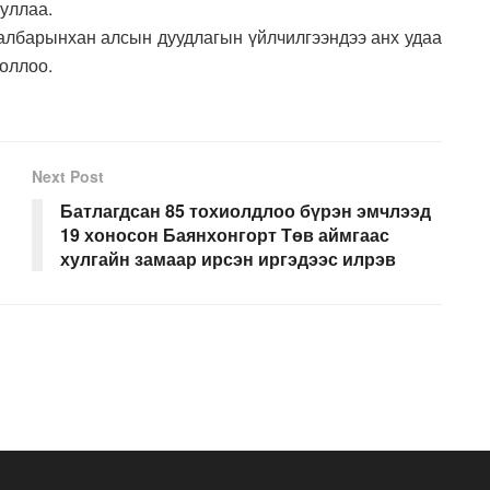
уллаа.
албарынхан алсын дуудлагын үйлчилгээндээ анх удаа
оллоо.
Next Post
Батлагдсан 85 тохиолдлоо бүрэн эмчлээд
19 хоносон Баянхонгорт Төв аймгаас
хулгайн замаар ирсэн иргэдээс илрэв