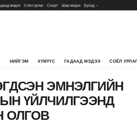
адаад мэдээ
Соёл урлаг
Спорт
Шар мэдээ
Бусад
Л
НИЙГЭМ
ХҮМҮҮС
ГАДААД МЭДЭЭ
СОЁЛ УРЛА
ЭГДСЭН ЭМНЭЛГИЙН
ГЫН ҮЙЛЧИЛГЭЭНД
Н ОЛГОВ