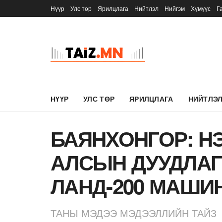
Нүүр
Улс төр
Ярилцлага
Нийтлэл
Нийгэм
Хүмүүс
Г
НҮҮР
УЛС ТӨР
ЯРИЛЦЛАГА
НИЙТЛЭ
БАЯНХОНГОР: Н
АЛСЫН ДУУДЛА
ЛАНД-200 МАШИ
ТАНЫ МЭДЭЭ МЭДЭЭЛЛИЙН ТАЙЗ