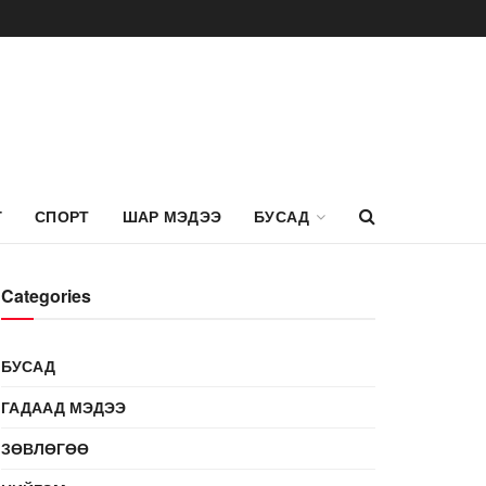
Г
СПОРТ
ШАР МЭДЭЭ
БУСАД
Categories
БУСАД
ГАДААД МЭДЭЭ
ЗӨВЛӨГӨӨ