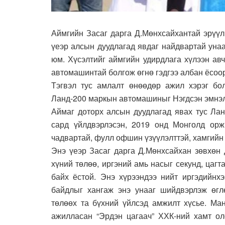
Аймгийн Засаг дарга Д.Мөнхсайхантай эрүүл
үеэр алсын дуудлагад явдаг найдвартай унаа
юм. Хүсэлтийг аймгийн удирдлага хүлээн ав
автомашинтай болгож өгнө гэдгээ албан ёсоор
Тэгвэл тус амлалт өнөөдөр ажил хэрэг бо
Ланд-200 маркын автомашиныг Нэгдсэн эмнэлг
Аймаг доторх алсын дуудлагад явах тус Лан
сард үйлдвэрлэсэн, 2019 онд Монголд орж
чадвартай, фулл офшин үзүүлэлттэй, хамгийн
Энэ үеэр Засаг дарга Д.Мөнхсайхан зөвхөн 
хүний төлөө, иргэний амь насыг секунд, цаг
байх ёстой. Энэ хүрээндээ нийт иргэдийнх
байдлыг хангаж энэ унааг шийдвэрлэж өгл
төлөөх та бүхний үйлсэд амжилт хүсье. Ма
ажилласан “Эрдэн цагаач” ХХК-ний хамт ол