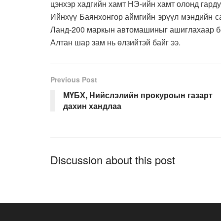
цэнхэр хадгийн хамт НЭ-ийн хамт олонд гарду
Ийнхүү Баянхонгор аймгийн эрүүл мэндийн с
Ланд-200 маркын автомашиныг ашиглахаар б
Алтан шар зам нь өлзийтэй байг ээ.
Previous Post
МҮБХ, Нийслэлийн прокуроын газарт
дахин хандлаа
Discussion about this post