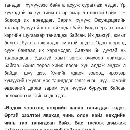
таньдаг хүмүүсээс байнга асууж сураглаж явдаг. Үр
хүүхэдтэй эх хүн тийм газар ямар л олигтой байв гэж
бодоод их өрөвддөг. Зарим хүмүүс Оюунцэцэгийн
талаар буруу ойлголттой явдаг байх. Бид хоёр анх ажил
хэргийн шугамаар танилцаж байсан. Их дажгүй, юмыг
болгож бүтээх гэж явдаг эмэгтэй ш дээ. Одоо шоронд
сууж байгаад их харамсдаг. Саяхан би дүүтэй нь
тааралдсан. Удахгүй хамт эргэж очихоор ярилцаж
байгаа. Ажил төрөл хийж явсан хүн алдаж эндэж л
байдаг шүү дээ. Хүнийг ядарч зовоод ирэхээр
хүмүүсийн жудаг мөс танигддаг гэдэг үнэн шүү. Намайг
өвдсөний дараа зарим хүн нүүрээ буруулж байсан
болохоор би сайн мэднэ дээ.
-Өвдөж зовоход нөхрийн чанар танигддаг гэдэг.
Өртэй зээлтэй явахад чинь олон найз нөхдийн
чинь тар танигдсан байх. Бас тусалж дэмжиж