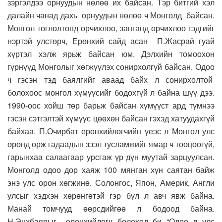
зэргэлдээ орнуудын нөлөө их байсан. Тэр битгий хэл
далайн чанад дахь орнуудын нөлөө ч Монголд байсан.
Монгол тоглолтонд орчихлоо, занганд орчихлоо гэдгийг
нэртэй улстөрч, Ерөнхий сайд асан П.Жасрай гуай
хүртэл хэлж ярьж байсан юм. Дэлхийн томоохон
гүрнүүд Монголыг хөгжүүлэх сонирхолгүй байсан. Одоо
ч гэсэн тэд баялгийг аваад байх л сонирхолтой
болохоос монгол хүмүүсийг бодохгүй л байна шүү дээ.
1990-оос хойш төр барьж байсан хүмүүст ард түмнээ
гэсэн сэтгэлтэй хүмүүс цөөхөн байсан гэхэд хатуудахгүй
байхаа. П.Очирбат ерөнхийлөгчийн үеэс л Монгол улс
өрөнд орж гадаадын зээл тусламжийг ямар ч тооцоогүй,
гарынхаа салаагаар урсгаж үр дүн муутай зарцуулсан.
Монголд одоо дор хаяж 100 мянган хүн саятан байж
энэ улс орон хөгжинө. Солонгос, Япон, Америк, Англи
улсыг хэдхэн хөрөнгөтэй гэр бүл л авч явж байна.
Манай томчууд өөрсдийгөө л бодоод байна.
Н.Энхбаярыг ерөнхийлөгч болоход би “Одоо л улс