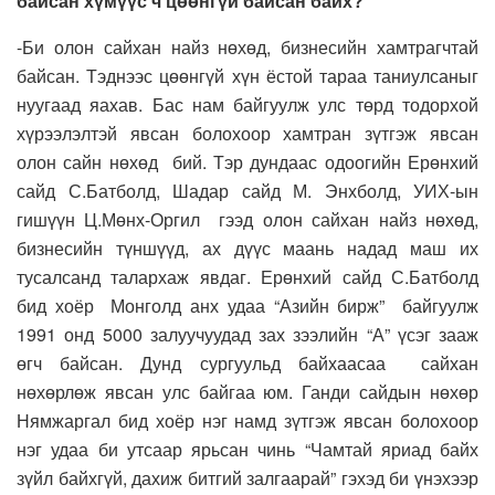
байсан хүмүүс ч цөөнгүй байсан байх?
-Би олон сайхан найз нөхөд, бизнесийн хамтрагчтай
байсан. Тэднээс цөөнгүй хүн ёстой тараа таниулсаныг
нуугаад яахав. Бас нам байгуулж улс төрд тодорхой
хүрээлэлтэй явсан болохоор хамтран зүтгэж явсан
олон сайн нөхөд бий. Тэр дундаас одоогийн Ерөнхий
сайд С.Батболд, Шадар сайд М. Энхболд, УИХ-ын
гишүүн Ц.Мөнх-Оргил гээд олон сайхан найз нөхөд,
бизнесийн түншүүд, ах дүүс маань надад маш их
тусалсанд талархаж явдаг. Ерөнхий сайд С.Батболд
бид хоёр Монголд анх удаа “Азийн бирж” байгуулж
1991 онд 5000 залуучуудад зах зээлийн “А” үсэг зааж
өгч байсан. Дунд сургуульд байхаасаа сайхан
нөхөрлөж явсан улс байгаа юм. Ганди сайдын нөхөр
Нямжаргал бид хоёр нэг намд зүтгэж явсан болохоор
нэг удаа би утсаар ярьсан чинь “Чамтай яриад байх
зүйл байхгүй, дахиж битгий залгаарай” гэхэд би үнэхээр