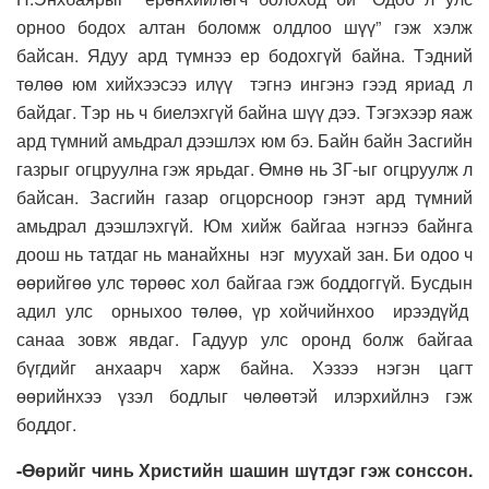
орноо бодох алтан боломж олдлоо шүү” гэж хэлж
байсан. Ядуу ард түмнээ ер бодохгүй байна. Тэдний
төлөө юм хийхээсээ илүү тэгнэ ингэнэ гээд яриад л
байдаг. Тэр нь ч биелэхгүй байна шүү дээ. Тэгэхээр яаж
ард түмний амьдрал дээшлэх юм бэ. Байн байн Засгийн
газрыг огцруулна гэж ярьдаг. Өмнө нь ЗГ-ыг огцруулж л
байсан. Засгийн газар огцорсноор гэнэт ард түмний
амьдрал дээшлэхгүй. Юм хийж байгаа нэгнээ байнга
доош нь татдаг нь манайхны нэг муухай зан. Би одоо ч
өөрийгөө улс төрөөс хол байгаа гэж боддоггүй. Бусдын
адил улс орныхоо төлөө, үр хойчийнхоо ирээдүйд
санаа зовж явдаг. Гадуур улс оронд болж байгаа
бүгдийг анхаарч харж байна. Хэзээ нэгэн цагт
өөрийнхээ үзэл бодлыг чөлөөтэй илэрхийлнэ гэж
боддог.
-Өөрийг чинь Христийн шашин шүтдэг гэж сонссон.