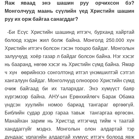
Яаж яваад энэ шашин руу орчихсон бэ?
Монголчууд маань сүүлийн үед Христийн шашин
руу их орж байгаа санагддаг?
-Би Есүс Христийн шашинд итгэгч, бурханд хайртай
болоод хэдэн жил болж байна. Монголд 250.000 хүн
Христийн итгэгч болсон гэсэн тооцоо байдаг. Монголын
залуучууд хоёр газар л байдаг болсон байна. Нэг хэсэг
нь бааранд, нөгөө хэсэг нь Христийн сүмд байна. Ямар
ч хүн өөрийнхээ сонголтонд итгэл үнэмшилтэй сэтгэл
хангалуун байдаг. Монголчууд олноороо Христийн сүмд
очиж байгаад би их талархдаг. Энэ хүмүүст баяр
хүргэмээр байна. АНУ-ын Ерөнхийлөгч Барак Обама
үндсэн хуулийн номоо бариад тангараг өргөөгүй.
Библийн судар дээр гараа тавьж тангаргаа өргөсөн.
Манайхан зарим нь Христэд итгэгчид тийм ч таатай
ханддаггүйг мэднэ. Монголын олон алдартай тэр
дундаас урлагийн алдартай хүмүүс итгэгч болоод явж