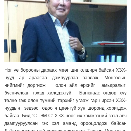
Нэг үе борооны дараах мөөг шиг олширч байсан ХЗХ-
нууд ар араасаа дампуурлаа зарлаж, Монголын
нийгмийг доргиож олон айл өрхийг амьдралыг
бусниулсан гэхэд хилсдэхгүй. Банкнаас өндөр хүү
төлнө гэж олон түмний тархийг угааж гарч ирсэн ХЗХ-
нуудын эздээс одоо ч цөөнгүй хүн шоронд хоригдож
байгаа. Бид “С ЭМ С” ХЗХ-ноос их хэмжээний зээл авч
дампууруулсан гэх хэл аманд орооцолдож байсан
Л.Дамдинсүрэнтэй уулзаж ярилцлаа. Тэрээр Монголын