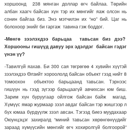
хоршоонд 238 мянган доллар өгч байлаа. Төрийн
албан хаагч байсан хүн тэр их мөнгийг яаж олсон нь
сонин байгаа биз. Энэ мэтчилэн их “но” бий. Цаг нь
болохоор энийг би гаргаж тавина гэж боддог.
-Мөнгө зээлэхдээ барьцаа тавьсан биз дээ?
Хоршооны гишүүд давуу эрх эдэлдэг байсан гэдэг
үнэн үү?
-Тавилгүй яахав. Би 300 сая төгрөгөө 4 хувийн хүүтэй
зээлэхдээ Өлзийт хороололд байсан объект гээд нийт 8
томоохон объектоо барьцаанд тавьсан. Тэрнээс
гишүүн нь гээд зүгээр барьцаагүй авчихсан юм биш.
Зарим хүн буруугаар ойлгож байсан байж магад.
Хүмүүс ямар журмаар зээл авдаг байсан тэр жишгээр л
бүх юмаа бүрдүүлж зээл авсан. Тэгээд биеэ муудахаар
Оюунцэцэг захиралд “миний тавьсан хөрөнгөнүүдийг
зараад хүмүүсийн мөнгийг өгч хохиролгүй болгоорой”