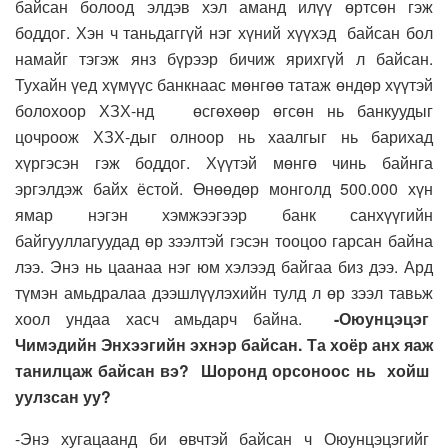
байсан болоод элдэв хэл аманд илүү өртсөн гэж
боддог. Хэн ч таньдаггүй нэг хүний хүүхэд байсан бол
намайг тэгэж янз бүрээр бичиж ярихгүй л байсан.
Тухайн үед хүмүүс банкнаас мөнгөө татаж өндөр хүүтэй
болохоор ХЗХ-нд өсгөхөөр өгсөн нь банкуудыг
цочроож ХЗХ-дыг олноор нь хаалгыг нь барихад
хүргэсэн гэж боддог. Хүүтэй мөнгө чинь байнга
эргэлдэж байх ёстой. Өнөөдөр монголд 500.000 хүн
ямар нэгэн хэмжээгээр банк санхүүгийн
байгууллагуудад өр зээлтэй гэсэн тооцоо гарсан байна
лээ. Энэ нь цаанаа нэг юм хэлээд байгаа биз дээ. Ард
түмэн амьдралаа дээшлүүлэхийн тулд л өр зээл тавьж
хоол ундаа хасч амьдарч байна.
-Оюунцэцэг
Чимэдийн Энхээгийн эхнэр байсан. Та хоёр анх яаж
танилцаж байсан вэ? Шоронд орсоноос нь хойш
уулзсан уу?
-Энэ хугацаанд би өвчтэй байсан ч Оюунцэцэгийг