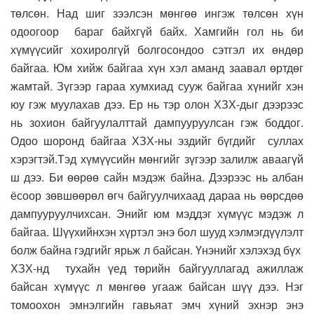
төлсөн. Над шиг зээлсэн мөнгөө ингэж төлсөн хүн
одоогоор бараг байхгүй байх. Хамгийн гол нь би
хүмүүсийг хохиролгүй болгосондоо сэтгэл их өндөр
байгаа. Юм хийж байгаа хүн хэл аманд заавал өртдөг
жамтай. Зүгээр гараа хумхиад сууж байгаа хүнийг хэн
юу гэж муулахав дээ. Ер нь тэр олон ХЗХ-дыг дээрээс
нь зохион байгуулалттай дампууруулсан гэж боддог.
Одоо шоронд байгаа ХЗХ-ны эздийг бүгдийг суллах
хэрэгтэй.Тэд хүмүүсийн мөнгийг зүгээр залилж аваагүй
ш дээ. Би өөрөө сайн мэдэж байна. Дээрээс нь албан
ёсоор зөвшөөрөл өгч байгуулчихаад дараа нь өөрсдөө
дампууруулчихсан. Энийг юм мэддэг хүмүүс мэдэж л
байгаа. Шүүхийнхэн хүртэл энэ бол шууд хэлмэгдүүлэлт
болж байна гэдгийг ярьж л байсан. Үнэнийг хэлэхэд бүх
ХЗХ-нд тухайн үед төрийн байгууллагад ажиллаж
байсан хүмүүс л мөнгөө угааж байсан шүү дээ. Нэг
томоохон эмнэлгийн гавьяат эмч хүний эхнэр энэ