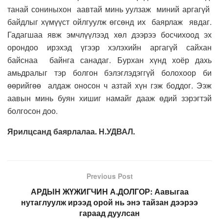
танай сониныхон аавтай минь уулзаж миний аргагүй
байдлыг хүмүүст ойлгуулж өгсөнд их баярлаж явдаг.
Гадагшаа явж эмчлүүлээд хөл дээрээ босчихоод эх
орондоо ирэхэд үгээр хэлэхийн аргагүй сайхан
байснаа байнга санадаг. Бурхан хүнд хоёр дахь
амьдралыг тэр болгон бэлэглэдэггүй болохоор би
өөрийгөө алдаж оносон ч азтай хүн гэж боддог. Ээж
аавын минь буян хишиг намайг дааж өдий зэрэгтэй
болгосон доо.
Ярилцсанд баярлалаа. Н.УДВАЛ.
Previous Post
АРДЫН ЖҮЖИГЧИН А.ДОЛГОР: Аавыгаа
нутаглуулж ирээд орой нь энэ тайзан дээрээ
гараад дуулсан