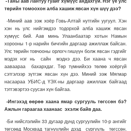
-Таны аав Лантуу гуайг хүмүүс андахгүй. Нэг үе улс
төрийн томоохон алба хашиж явсан хүн шүү дээ?
-Миний аав ээж хоёр Говь-Алтай нутгийн уугуул. Хэн
хэн нь улс нийгэмдээ тодорхой алба хашиж явсан
хүмүүс бий. Аав минь Улаанбаатар хотын Намын
хорооны 1-р нарийн бичгийн даргаар ажиллаж байсан.
Улс төрийн товчооны орлогч гишүүн болж явсан гэдгийг
мэдэх нэг нь сайн мэднэ дээ. Би хаана ч явсан
ааваараа бахархдаг. Төр түмнийхээ төлөө хоёргүй
сэтгэлээр зүтгэж явсан хүн дээ. Миний ээж Мягмар
насаараа УБИС-д ҮЭХ-ны даргаар ажиллаж байгаад
тэтгэвэртээ суусан хүн байгаа.
-Ингэхэд өөрөө хаана ямар сургууль төгссөн бэ?
Ажлын гараагаа хаанаас эхэлж байв даа.
-Би нийслэлийн 33 дугаар дунд сургуулийн 10-р ангийг
төгсөөд Москвад тагнуулийн дээд сургууль төгссөн.