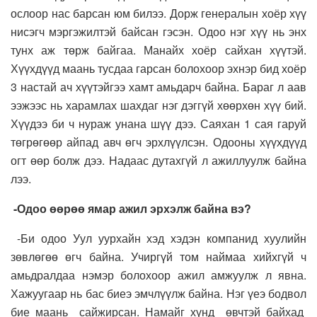
ослоор нас барсан юм билээ. Дорж генералын хоёр хүү
нисэгч мэргэжилтэй байсан гэсэн. Одоо нэг хүү нь энх
тунх аж төрж байгаа. Манайх хоёр сайхан хүүтэй.
Хүүхдүүд маань тусдаа гарсан болохоор эхнэр бид хоёр
3 настай ач хүүтэйгээ хамт амьдарч байна. Бараг л аав
ээжээс нь харамлах шахдаг нэг дэггүй хөөрхөн хүү бий.
Хүүдээ би ч нураж унана шүү дээ. Саяхан 1 сая гаруй
төгрөгөөр айпад авч өгч эрхлүүлсэн. Одооны хүүхдүүд
огт өөр болж дээ. Надаас дутахгүй л ажиллуулж байна
лээ.
-Одоо өөрөө ямар ажил эрхэлж байна вэ?
-Би одоо Уул уурхайн хэд хэдэн компанид хуулийн
зөвлөгөө өгч байна. Учиргүй том наймаа хийхгүй ч
амьдралдаа нэмэр болохоор ажил амжуулж л явна.
Хажуугаар нь бас биеэ эмчлүүлж байна. Нэг үеэ бодвол
бие маань сайжирсан. Намайг хүнд өвчтэй байхад