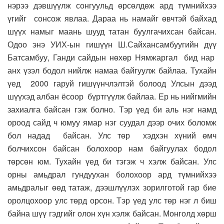
нэрээ дэвшүүлж сонгуульд өрсөлдөж ард түмнийхээ
үгийг сонсож явлаа. Дараа нь намайг өвчтэй байхад
шүүх намыг маань шууд татан буулгачихсан байсан.
Одоо энэ УИХ-ын гишүүн Ш.Сайхансамбуугийн дүү
Батсамбуу, Ганди сайдын нөхөр Нямжаргал бид нар
анх үзэл бодол нийлж намаа байгуулж байлаа. Тухайн
үед 2000 гаруй гишүүнчлэлтэй болоод Улсын дээд
шүүхэд албан ёсоор бүртгүүлж байлаа. Ер нь нийгмийн
захиалга байсан гэж болно. Тэр үед би аль нэг намд
ороод сайд ч юмуу ямар нэг суудал дээр очих боломж
бол надад байсан. Улс төр хэдхэн хүний өмч
болчихсон байсан болохоор нам байгуулах бодол
төрсөн юм. Тухайн үед би тэгэж ч хэлж байсан. Улс
орны амьдрал гундуухан болохоор ард түмнийхээ
амьдралыг өөд татаж, дээшлүүлэх зорилготой гар бие
оролцохоор улс төрд орсон. Тэр үед улс төр нэг л биш
байна шүү гэдгийг олон хүн хэлж байсан. Монголд хөрш