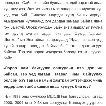
өрөвдсөн. Сайн эхнэрийн буянаар л өдий зэрэгтэй яваа
хүн шүү дээ. Энэ мэтчилэн мөс чанараа таниулсан хүн
хэд хэд бий. Өмнөхөө мартдаг хүнд би их дургүй.
Амьдралын нугачаанд хүн дардан замаар байнга явна
гэж байхгүй. Өгсөж уруудаж байж энэ амьдралыг туулна
гэж дуунд хүртэл гардаг биз дээ. Сүүлд “Цагаан
Шонхор”-ын Энхтайван тааралдаад “Ядарч зовсон үед
хүний чанар танигдаж байгаа биз” гэж надаас асууж
байсан. Тэр хүн өөрөө мэдэрсэн болоод тэгэж асуусан
байх.
-Өөрөө нам байгуулж сонгуульд нэр дэвшиж
байсан. Тэр үед яагаад заавал нам байгуулах
болсон бэ? Танай намын хамтран зүтгэгчдээс чинь
өндөр ажил алба хашиж яваа хүмүүс бий юу?
-Би 1999 оны сүүлчээр МШСДН-ыг байгуулсан. Тэгээд
2000, 2004 оны УИХ-ын сонгуульд Баянзүрх дүүргээс