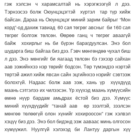
гэж хэлсэн ч харамсалтай нь хэрэгжээгүй л дээ.
Тэрнээсээ болж Оюунцэцэгтэй хүртэл тар түр хийж
байсан. Дараа нь Оюунцэцэг миний зарим байрыг “Мон
корд”-од дахиж тавиад 60 сая төгрөг авсныг би 160 сая
төгрөг болгож төлсөн. Өөрөө ганц ч төгрөг аваагүй
байж хохирлыг нь би бүрэн барагдуулсан. Энэ бол
шударга биш байгаа биз дээ. Гэвч мөнгөндөө чухал биш
л дээ. Энэ мөнгийг би яагаад төлсөн бэ гэхээр сайхан
аав ээжийнхээ нэр төрийг бодсон. Төр түмэндээ нэртэй
төртэй ажил хийж явсан сайн эцгийнхээ нэрийг сэвтээж
болохгүй. Надаас болж аав ээж, хань үр хүүхдүүд
маань сэтгэлээ их чилээсэн. Үр хүүхэд маань хүмүүсийн
өмнө нүүр бардам амьдрах ёстой биз дээ. Хүмүүс
миний хүүхдүүдийг “танай аав өр зээлтэй, зээлсэн
мөнгөө төлөөгүй олон хүнийг хохироосон” гэж хэлвэл
хэцүү биз дээ. Энэ бол бидэнд ээж ааваас минь олгосон
хүмүүжил. Нуулгүй хэлэхэд би Лантуу даргын хүү