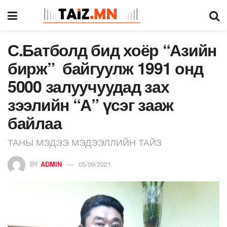
С.Батболд бид хоёр “Азийн
бирж” байгуулж 1991 онд
5000 залуучуудад зах
зээлийн “А” үсэг зааж
байлаа
ТАНЫ МЭДЭЭ МЭДЭЭЛЛИЙН ТАЙЗ
BY
ADMIN
05/09/2021