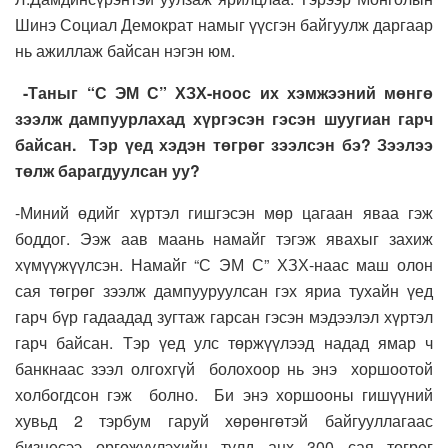
Шинэ Социал Демократ намыг үүсгэн байгуулж даргаар
нь ажиллаж байсан нэгэн юм.
-Таныг “С ЭМ С” ХЗХ-ноос их хэмжээний мөнгө
зээлж дампуурлахад хүргэсэн гэсэн шуугиан гарч
байсан. Тэр үед хэдэн төгрөг зээлсэн бэ? Зээлээ
төлж барагдуулсан уу?
-Миний өдийг хүртэл гишгэсэн мөр цагаан яваа гэж
боддог. Ээж аав маань намайг тэгэж явахыг захиж
хүмүүжүүлсэн. Намайг “С ЭМ С” ХЗХ-наас маш олон
сая төгрөг зээлж дампууруулсан гэх яриа тухайн үед
гарч бүр гадаадад зугтаж гарсан гэсэн мэдээлэл хүртэл
гарч байсан. Тэр үед улс төржүүлээд надад ямар ч
банкнаас зээл олгохгүй болохоор нь энэ хоршоотой
холбогдсон гэж болно. Би энэ хоршооны гишүүний
хувьд 2 тэрбум гаруй хөрөнгөтэй байгууллагаас
бизнесээ өргөжүүлэхийн тулд анх 300 сая төгрөг