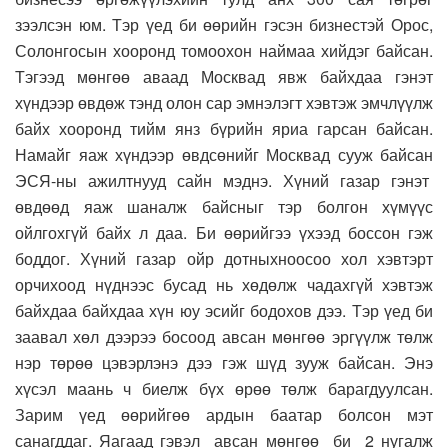
зээлсэн юм. Тэр үед би өөрийн гэсэн бизнестэй Орос,
Солонгосын хооронд томоохон наймаа хийдэг байсан.
Тэгээд мөнгөө аваад Москвад явж байхдаа гэнэт
хүндээр өвдөж тэнд олон сар эмнэлэгт хэвтэж эмчлүүлж
байх хооронд тийм янз бүрийн яриа гарсан байсан.
Намайг яаж хүндээр өвдсөнийг Москвад сууж байсан
ЭСЯ-ны ажилтнууд сайн мэднэ. Хүний газар гэнэт
өвдөөд яаж шаналж байсныг тэр болгон хүмүүс
ойлгохгүй байх л даа. Би өөрийгээ үхээд боссон гэж
боддог. Хүний газар ойр дотныхноосоо хол хэвтэрт
орчихоод нүднээс бусад нь хөдөлж чадахгүй хэвтэж
байхдаа байхдаа хүн юу эсийг бодохов дээ. Тэр үед би
заавал хөл дээрээ босоод авсан мөнгөө эргүүлж төлж
нэр төрөө цэвэрлэнэ дээ гэж шүд зууж байсан. Энэ
хүсэл маань ч биелж бүх өрөө төлж барагдуулсан.
Зарим үед өөрийгөө ардын баатар болсон мэт
санагддаг. Яагаад гэвэл авсан мөнгөө би 2 нугалж