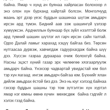
байна. Ямар ч хүнд ач буянаа хайрласан болохоор л
энэ олон хүн бурханд хайртай болсон. Монголчууд
маань эрт дээр үеэс буддын шашинаа шүтэж амьдарч
ирсэн ард түмэн. Бидний аав ээж шашингүй үзлээр
хүмүүжсэн. Ардчиллын буянаар бүх зүйл нээлттэй болж
ард түмний шашин шүтлэг ил гарч ирсэн сайн талтай.
Одоо Далай ламыг харахад хэцүү байгаа биз. Төрсөн
нутгаасаа дүрвэж, хавчигдаж гадуурхагдаж байна шүү
дээ. Хүссэн газраа дураараа очиж болохгүй байна.
Насны эцэст хүний газар эрх чөлөөгөө хязгаарлуулж
амьдарч байна. Үнэхээр чадвартай увидастай юм бол
тэр хүн яагаад ингэж амьдарч байгаа юм. Бүхнийг ялан
дийлж амьдрах ёстой биз дээ. Энэ нь юуг хэлээд байнаа
гэхээр буддын шашны тэр том зүтгэлтэн хүн хүртэл
ямар нэг юмны өмнө хүчин мөхөсдөж байна гэдгийг л
хэлэх гээд байна.