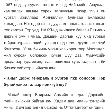
1987 онд сургуулиа төгсөж ирээд Нийгмийг Аюулаас
хамгаалах яамны сөрөх тагнуулын газар 1990 он
хүртэл ажиллаад Ардчиллын буянаар ажлаасаа
халагдсан. Нэг өдөр гэнэт дуудаад таныг ажлаас халсан
гэж хэлсэн. Тэр үед НАХЯ-нд ажиллаж байсан Батмөнх
даргын хүү Нямаа, Дамдин даргын хүү бид гурвыг
тойрон хүрээлэгчдийн үр сад гээд хэлмэгдүүлж ажилгүй
болгосон. Уг нь би чинь улсынхаа хөрөнгөөр Москвад 5
жил сурсан боловсон хүчин шүү дээ. Хүмүүсийн
ярьдагаар гудамжинд лааз өшиглөх хувь таарсан ч би
бизнес хийхээр шийдсэн юм.
-Таныг Дорж генералын хүргэн гэж сонссон. Гэр
бүлийнхнээ талаар ярихгүй юу?
-Манай эхнэр Баярмаа Армийн генерал Доржийн
гуайн ач охин байгаа юм. Хадам аав маань эхнэрийг
минь 2 дугаар ангид байхад нь Отгонтэнгэрт онгоцны