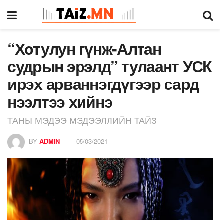
“Хотулун гүнж-Алтан
судрын эрэлд” тулаант УСК
ирэх арваннэгдүгээр сард
нээлтээ хийнэ
ТАНЫ МЭДЭЭ МЭДЭЭЛЛИЙН ТАЙЗ
BY
ADMIN
05/03/2021