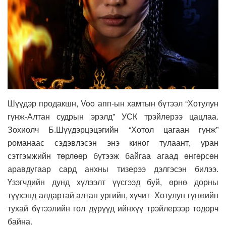
Шүүдэр продакшн, Voo апп-ын хамтын бүтээл “Хотулун
гүнж-Алтан судрын эрэлд” УСК трэйлерээ цацлаа.
Зохиолч Б.Шүүдэрцэцэгийн “Хотол цагаан гүнж”
романаас сэдэвлэсэн энэ киног тулаант, уран
сэтгэмжийн төрлөөр бүтээж байгаа агаад өнгөрсөн
аравдугаар сард анхны тизерээ дэлгэсэн билээ.
Үзэгчдийн дунд хүлээлт үүсгээд буй, өрнө дорны
түүхэнд алдартай алтан ургийн, хүчит Хотулун гүнжийн
тухай бүтээлийн гол дүрүүд ийнхүү трэйлерээр тодорч
байна.