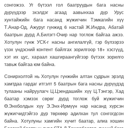
сонгожээ. Уг бүтээл гол баатруудын бага насны
дүрүүдээр эхэлдэг агаад аавынхаа дүр Урус
хунтайжийн бага насанд жүжигчин Тэмкагийн хүү
Т.Анар-Од, Ажуруг гүнжид 6 настай Ж.Индра, Абатай
баатрын дүрд А.Билэгт-Очир нар тоглож байгаа ажээ.
Хотулун гүнж УСК-г насны ангилалгүй, гэр бүлээрээ
үзэх үндэсний контент байлгах зорилгоор 18+ хэсгүүд,
хэт их цус, хараал хашгираангүйгээр бүтээх зорилго
тавьж байгаа юм байна.
Сонирхолтой нь Хотулун гүнжийн алтан судрын эрэлд
хамтдаа гардаг итгэлт 5 баатрын бага насны дүрүүдэд
тулааны найруулагч Ц.Цэендашийн хүү Ц.Тэнгэр, Хад
баатар хэмээх сөрөг дүрд тоглож буй жүжигчин
Ө.Энхболдын хүү Э.Энх-Ирмүүн нар насанд хүрсэн
жүжигчидтэйгээ дүр төрхөөр адилхан тул сонгогдсон
байна. Хотулуны хамгийн хүчит баатар, алиа хошин