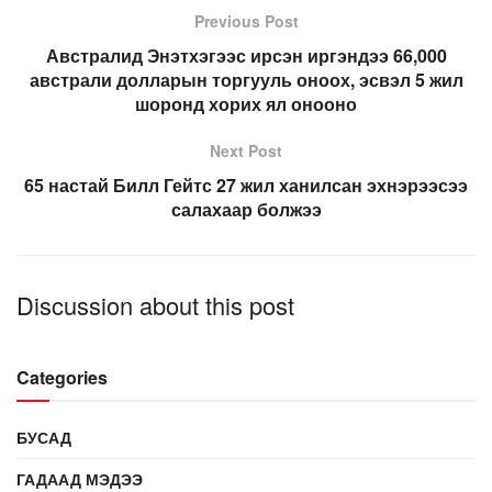
Previous Post
Австралид Энэтхэгээс ирсэн иргэндээ 66,000
австрали долларын торгууль оноох, эсвэл 5 жил
шоронд хорих ял онооно
Next Post
65 настай Билл Гейтс 27 жил ханилсан эхнэрээсээ
салахаар болжээ
Discussion about this post
Categories
БУСАД
ГАДААД МЭДЭЭ