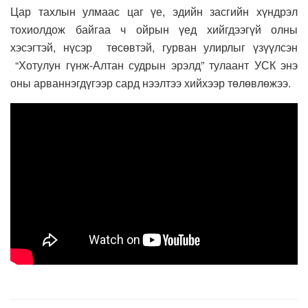
Цар тахлын улмаас цаг үе, эдийн засгийн хүндрэл
тохиолдож байгаа ч ойрын үед хийгдээгүй олны
хэсэгтэй, нүсэр төсөвтэй, гурван улирлыг үзүүлсэн
“Хотулун гүнж-Алтан судрын эрэлд” тулаант УСК энэ
оны арваннэгдүгээр сард нээлтээ хийхээр төлөвлөжээ.