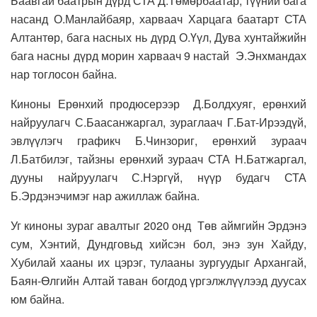
Баавгай баатрын дүрд СТА Д.Төмөрбаатар, түүний бага
насанд О.Манлайбаяр, харваач Харцага баатарт СТА
Алтантөр, бага насных нь дүрд О.Үүл, Дува хунтайжийн
бага насны дүрд морин харваач 9 настай Э.Энхмандах
нар тоглосон байна.
Киноны Ерөнхий продюсерээр Д.Болдхуяг, ерөнхий
найруулагч С.Баасанжаргал, зураглаач Г.Бат-Ирээдүй,
эвлүүлэгч графикч Б.Чинзориг, ерөнхий зураач
Л.Батбилэг, тайзны ерөнхий зураач СТА Н.Батжаргал,
дууны найруулагч С.Нэргүй, нүүр будагч СТА
Б.Эрдэнэчимэг нар ажиллаж байна.
Уг киноны зураг авалтыг 2020 онд Төв аймгийн Эрдэнэ
сум, Хэнтий, Дундговьд хийсэн бол, энэ зун Хайду,
Хубилай хааны их цэрэг, тулааны зургуудыг Архангай,
Баян-Өлгийн Алтай таван богдод үргэлжлүүлээд дуусах
юм байна.