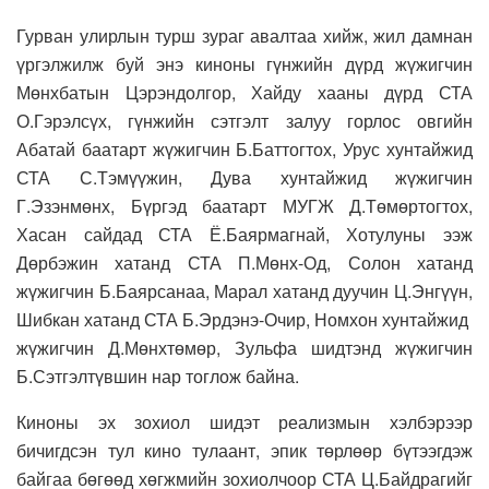
Гурван улирлын турш зураг авалтаа хийж, жил дамнан
үргэлжилж буй энэ киноны гүнжийн дүрд жүжигчин
Мөнхбатын Цэрэндолгор, Хайду хааны дүрд СТА
О.Гэрэлсүх, гүнжийн сэтгэлт залуу горлос овгийн
Абатай баатарт жүжигчин Б.Баттогтох, Урус хунтайжид
СТА С.Тэмүүжин, Дува хунтайжид жүжигчин
Г.Эзэнмөнх, Бүргэд баатарт МУГЖ Д.Төмөртогтох,
Хасан сайдад СТА Ё.Баярмагнай, Хотулуны ээж
Дөрбэжин хатанд СТА П.Мөнх-Од, Солон хатанд
жүжигчин Б.Баярсанаа, Марал хатанд дуучин Ц.Энгүүн,
Шибкан хатанд СТА Б.Эрдэнэ-Очир, Номхон хунтайжид
жүжигчин Д.Мөнхтөмөр, Зульфа шидтэнд жүжигчин
Б.Сэтгэлтүвшин нар тоглож байна.
Киноны эх зохиол шидэт реализмын хэлбэрээр
бичигдсэн тул кино тулаант, эпик төрлөөр бүтээгдэж
байгаа бөгөөд хөгжмийн зохиолчоор СТА Ц.Байдрагийг