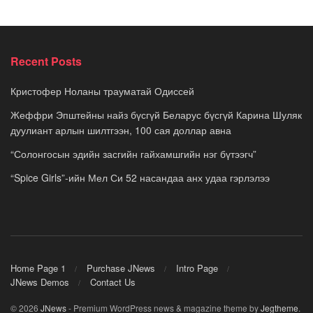
Recent Posts
Кристофер Ноланы трауматай Одиссей
Жеффри Эпштейны найз бүсгүй Беларус бүсгүй Карина Шуляк
дуулиант арлын шилтгээн, 100 сая доллар авна
“Солонгосын эдийн засгийн гайхамшгийн нэг бүтээгч”
“Spice Girls”-ийн Мел Си 52 насандаа анх удаа гэрлэлээ
Home Page 1
Purchase JNews
Intro Page
JNews Demos
Contact Us
© 2026
JNews
- Premium WordPress news & magazine theme by
Jegtheme
.