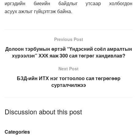
иргэдийн биеийн байдлыг утсаар холбогдон
асуух ажлыг гүйцэтгэж байна.
Previous Post
Долоон тэрбумын өртэй “Үндэсний соёл амралтын
хүрээлэн” ХХК яаж 300 сая төгрөг хандивлав?
Next Post
БЗД-ийн ИТХ нэг тогтоолоо сая төгрөгөөр
сурталчилжээ
Discussion about this post
Categories