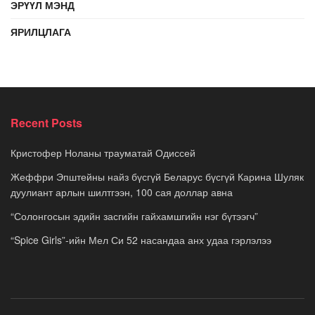
ЭРҮҮЛ МЭНД
ЯРИЛЦЛАГА
Recent Posts
Кристофер Ноланы трауматай Одиссей
Жеффри Эпштейны найз бүсгүй Беларус бүсгүй Карина Шуляк
дуулиант арлын шилтгээн, 100 сая доллар авна
“Солонгосын эдийн засгийн гайхамшгийн нэг бүтээгч”
“Spice Girls”-ийн Мел Си 52 насандаа анх удаа гэрлэлээ