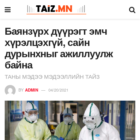
Баянзүрх дүүрэгт эмч
хүрэлцэхгүй, сайн
дурынхныг ажиллуулж
байна
ТАНЫ МЭДЭЭ МЭДЭЭЛЛИЙН ТАЙЗ
BY
ADMIN
04/20/2021