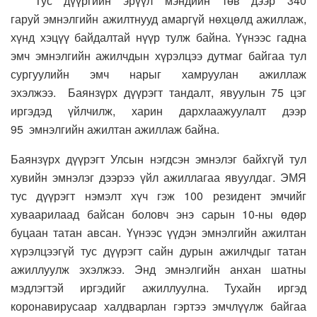
Тус дүүргийн эрүүл мэндийн төв дээр 340
гаруй эмнэлгийн ажилтнууд амаргүй нөхцөлд ажиллаж,
хүнд хэцүү байдалтай нүүр тулж байна. Үүнээс гадна
эмч эмнэлгийн ажилчдын хүрэлцээ дутмаг байгаа тул
сургуулийн эмч нарыг хамруулан ажиллаж
эхэлжээ. Баянзүрх дүүрэгт тандалт, явуулын 75 цэг
иргэдэд үйлчилж, харин дархлаажуулалт дээр
95 эмнэлгийн ажилтан ажиллаж байна.
Баянзүрх дүүрэгт Улсын нэгдсэн эмнэлэг байхгүй тул
хувийн эмнэлэг дээрээ үйл ажиллагаа явуулдаг. ЭМЯ
тус дүүрэгт нэмэлт хүч гэж 100 резидент эмчийг
хуваарилаад байсан боловч энэ сарын 10-ны өдөр
буцаан татан авсан. Үүнээс үүдэн эмнэлгийн ажилтан
хүрэлцээгүй тус дүүрэгт сайн дурын ажилчдыг татан
ажиллуулж эхэлжээ. Энд эмнэлгийн анхан шатны
мэдлэгтэй иргэдийг ажиллуулна. Тухайн иргэд
коронавирусаар халдварлан гэртээ эмчлүүлж байгаа