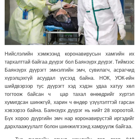
Нийслэлийн хэмжээнд коронавирусын хамгийн их
тархалттай байгаа дүүрэг бол Баянзүрх дүүрэг. Тиймээс
Баянзүрх дүүрэгт эмнэлгийн эмч, сувилагч, асрагчид
хүрэлцэхгүй асуудал үүсээд байна. НОК, УОК-ийн
шийдвэрээр тус дүүрэгт хэд хэдэн удаа хатуу хөл
тогтоож байсан ч цар тахал өнөөдрийг хүртэл
хумигдсан шинжгүй, харин ч өндөр үзүүлэлттэй гарсан
хэвээрээ байна. Баянзүрх дүүрэг нь нийт 28 хороотой.
Бүх хороо дүүргийн эмч нар коронавирустэй иргэдийг
дархлаажуулалт болон шинжилгээнд хамруулж байгаа.