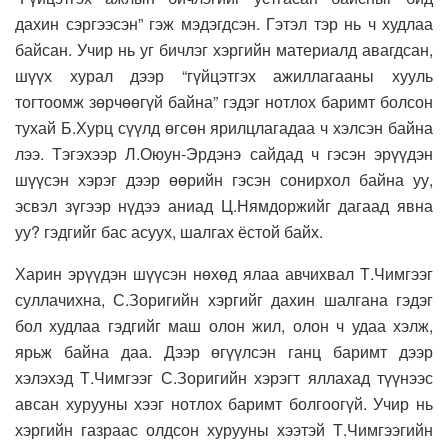
дахин сэргээсэн” гэж мэдэгдсэн. Гэтэл тэр нь ч худлаа
байсан. Учир нь уг бичлэг хэргийн материалд авагдсан,
шүүх хурал дээр “гүйцэтгэх ажиллагааны хууль
тогтоомж зөрчөөгүй байна” гэдэг нотлох баримт болсон
тухай Б.Хурц сүүлд өгсөн ярилцлагадаа ч хэлсэн байна
лээ. Тэгэхээр Л.Оюун-Эрдэнэ сайдад ч гэсэн эрүүдэн
шүүсэн хэрэг дээр өөрийн гэсэн сонирхол байна уу,
эсвэл зүгээр нүдээ аниад Ц.Нямдоржийг дагаад явна
уу? гэдгийг бас асуух, шалгах ёстой байх.
Харин эрүүдэн шүүсэн нөхөд ялаа авчихвал Т.Чимгээг
суллачихна, С.Зоригийн хэргийг дахин шалгана гэдэг
бол худлаа гэдгийг маш олон жил, олон ч удаа хэлж,
ярьж байна даа. Дээр өгүүлсэн ганц баримт дээр
хэлэхэд Т.Чимгээг С.Зоригийн хэрэгт яллахад түүнээс
авсан хурууны хээг нотлох баримт болгоогүй. Учир нь
хэргийн газраас олдсон хурууны хээтэй Т.Чимгээгийн