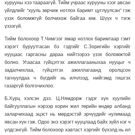
хурууны хээ таараагүй. Тийм учраас хурууны хээг авсан
үйлдлийг “хууль зөрчиж нотлох баримт цуглуулсан” гэж
үзэх боломжгүй болчихож байгаа юм. Шүүх ч тэгж
үзээгүй.
Тийм болохоор Т.Чимгээг ямар нотлох баримтаар гэмт
хэрэгт буруутгасан бэ гэдгийг С.Зоригийн хэргийг
нууцаас гаргасны дараа нийтээрээ үзэх боломжтой
болно. Угаасаа гүйцэтгэх ажиллагааныхаа нууцыг ч
задалчихлаа, гүйцэтгэх ажиллагаанд оролцсон
тагнуулдаа ч бүгдийг нь илчлээд, нийгэмд гишгэх
газаргүй болгочихлоо.
Б.Хурц хэлсэн дээ. Ц.Нямдорж гэдэг хүн хуулийн
байгууллагын нэрээр хорин жил төрийн өндөр албанд
заларчихаад эцэст нь мөрдэстэй эрчүүдийг нулимаад
явсан хүн гэж. Одоо энэ хэрэгт нууцлаад байх зүйл нэг ч
үлдсэнгүй. Тийм болохоор хавтаст хэргийг бүхэлд нь ил