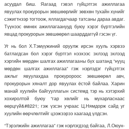
асуудал биш. Яагаад гэвэл гүйцэтгэх ажиллагаа
явуулах прокурорын зөвшөөрлийг зөвхөн тухайн хүнийг
сэжигтнээр тогтоож, яллагдагчаар татсаны дараа авдаг.
Түүнээс өмнөх ажиллагаанууд буюу хэрэг бүртгэлийн
явцад прокурорын зөвшөөрөл шаарддаггүй гэсэн үг.
Уг нь бол Х.Тэмүүжиний оруулж ирсэн хууль хэрвээ
батлагдсан бол хэрэг бүртгэл нээхээс эхлээд эхлээд
хэргийн мөрдөн шалгах ажиллагааны бүх шатанд “нууц
мөрдөн шалгах ажиллагаа” гэж нэрлэдэг гүйцэтгэх
ажлыг явуулахдаа прокуророос зөвшөөрөл авч,
прокурорын хяналт дор явуулах ёстой байлаа. Харин
манай хуулийн байгууллагын системд тэр нь хэтэрхий
хохиролтой буюу “гар хөлийг нь мухарласнаас
өөрцгүй&#8221; гэж үзсэн учраас Ц.Нямдорж сайд уг
хуулийн өөрчлөлтийг цээжээрээ хаагаад үлдсэн.
“Тэрэлжийн ажиллагаа” гэж нэрлэгдээд байгаа, Л.Оюун-