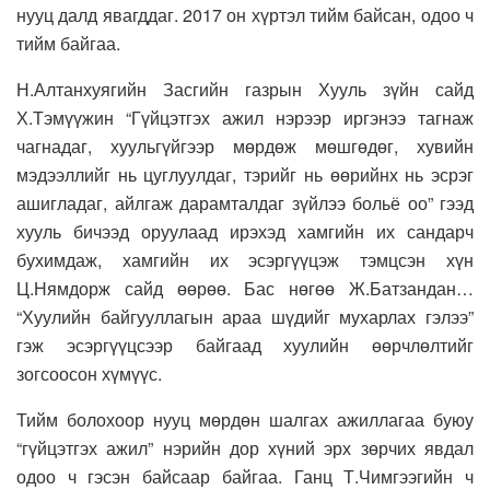
нууц далд явагддаг. 2017 он хүртэл тийм байсан, одоо ч
тийм байгаа.
Н.Алтанхуягийн Засгийн газрын Хууль зүйн сайд
Х.Тэмүүжин “Гүйцэтгэх ажил нэрээр иргэнээ тагнаж
чагнадаг, хуульгүйгээр мөрдөж мөшгөдөг, хувийн
мэдээллийг нь цуглуулдаг, тэрийг нь өөрийнх нь эсрэг
ашигладаг, айлгаж дарамталдаг зүйлээ больё оо” гээд
хууль бичээд оруулаад ирэхэд хамгийн их сандарч
бухимдаж, хамгийн их эсэргүүцэж тэмцсэн хүн
Ц.Нямдорж сайд өөрөө. Бас нөгөө Ж.Батзандан…
“Хуулийн байгууллагын араа шүдийг мухарлах гэлээ”
гэж эсэргүүцсээр байгаад хуулийн өөрчлөлтийг
зогсоосон хүмүүс.
Тийм болохоор нууц мөрдөн шалгах ажиллагаа буюу
“гүйцэтгэх ажил” нэрийн дор хүний эрх зөрчих явдал
одоо ч гэсэн байсаар байгаа. Ганц Т.Чимгээгийн ч