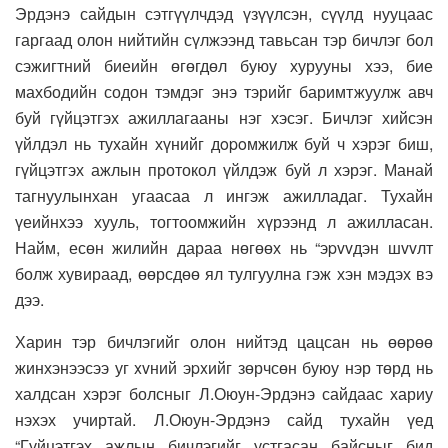
Эрдэнэ сайдын сэтгүүлчдэд үзүүлсэн, сүүлд нууцаас
гаргаад олон нийтийн сүлжээнд тавьсан тэр бичлэг бол
сэжигтний биеийн өгөгдөл буюу хурууны хээ, бие
махбодийн содон тэмдэг энэ тэрийг баримтжуулж авч
буй гүйцэтгэх ажиллагааны нэг хэсэг. Бичлэг хийсэн
үйлдэл нь тухайн хүнийг дopoмжилж буй ч хэрэг биш,
гүйцэтгэх ажлын протокол үйлдэж буй л хэрэг. Манай
тагнуулынхан угаасаа л ингэж ажилладаг. Тухайн
үеийнхээ хууль, тогтоомжийн хүрээнд л ажилласан.
Найм, есөн жилийн дараа нөгөөх нь “эpvvдэн шvvлт
болж хувираад, өөрсдөө ял тулгуулна гэж хэн мэдэх вэ
дээ.
Харин тэр бичлэгийг олон нийтэд цацсан нь өөрөө
жинхэнээсээ уг xvний эpxийг зөрчсөн буюу нэр төрд нь
халдсан хэрэг болсныг Л.Оюун-Эрдэнэ сайдаас хариу
нэхэх учиртай. Л.Оюун-Эрдэнэ сайд тухайн үед
“Гүйцэтгэх ажлын бичлэгийг устгасан байсныг бид