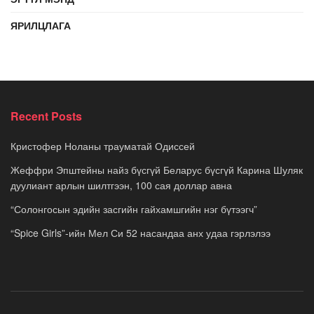
ЯРИЛЦЛАГА
Recent Posts
Кристофер Ноланы трауматай Одиссей
Жеффри Эпштейны найз бүсгүй Беларус бүсгүй Карина Шуляк
дуулиант арлын шилтгээн, 100 сая доллар авна
“Солонгосын эдийн засгийн гайхамшгийн нэг бүтээгч”
“Spice Girls”-ийн Мел Си 52 насандаа анх удаа гэрлэлээ