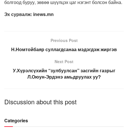
болгоод буруу, зөвөө шүүлцэх цаг нэгэнт болсон байна.
Эх сурвалж: inews.mn
Previous Post
Н.Номтойбаяр суллагдсанаа мэдэгдэж жиргэв
Next Post
У.Хүрэлсүхийн “зулбуулсан” засгийн газрыг
Л.Оюун-Эрдэнэ амьдруулах уу?
Discussion about this post
Categories