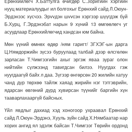
Ерөнхийлөгч Х.Баттулга өчигдөр С.Зоригийн хэргийн
нууц материалуудыг ил болгохыг Ерөнхий сайд Л.Оюун-
Эрдэнээс хүсчээ. Эрvvдэн шvvcэн хэргээр шүүгдэж буй
Б.Хурц, Г.Эрдэнэбат нарын 9 хүний 13 өмгөөлөгч уг
асуудлаар Ерөнхийлөгчид хандсан юм байна.
Мөн үүний өмнөх өдөр /ням гаригт/ ЗГХЭГ-ын дарга
Ц.Нямдоржийн зүсээ буруулаад талбай дээр өлсгөлөн
зарласан Т.Чимгээгийн ахыг эргэж яваа зураг олон
нийтийн сүлжээнд тавигдсан билээ. Нуугдах гэж
нуугдаагүй байх л даа. Зүгээр өнгөрсөн 20 жилийн хатуу
чанд дүр төрхөө тайлж хаяад жирийн нэг тэтгэврийн,
ядарсан өвгөний дүрд хувирсан түүнийг баргийн хүн
тааварлахааргүй байсных.
Үйл явдлыг дахиад хэд хоногоор ухраавал Ерөнхий
сайд Л.Оюун-Эрдэнэ, Хууль зүйн сайд Х.Нямбаатар нар
хорих ангид ял эдэлж байсан Т.Чимгээг Төрийн ордонд