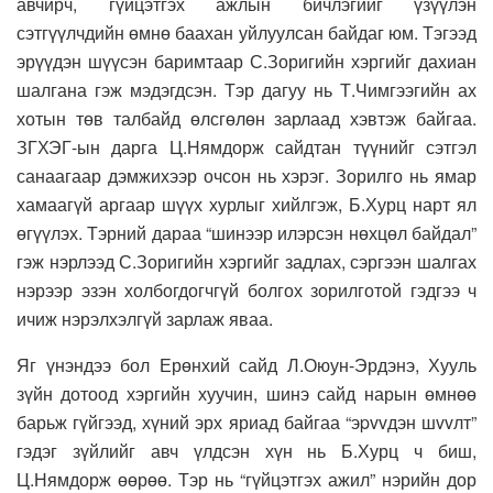
авчирч, гүйцэтгэх ажлын бичлэгийг үзүүлэн
сэтгүүлчдийн өмнө баахан уйлуулсан байдаг юм. Тэгээд
эрүүдэн шүүсэн баримтаар С.Зоригийн хэргийг дахиан
шалгана гэж мэдэгдсэн. Тэр дагуу нь Т.Чимгээгийн ах
хотын төв талбайд өлсгөлөн зарлаад хэвтэж байгаа.
ЗГХЭГ-ын дарга Ц.Нямдорж сайдтан түүнийг сэтгэл
санаагаар дэмжихээр очсон нь хэрэг. Зорилго нь ямар
хамаагүй аргаар шүүх хурлыг хийлгэж, Б.Хурц нарт ял
өгүүлэх. Тэрний дараа “шинээр илэрсэн нөхцөл байдал”
гэж нэрлээд С.Зоригийн хэргийг задлах, сэргээн шалгах
нэрээр эзэн холбогдогчгүй болгох зорилготой гэдгээ ч
ичиж нэрэлхэлгүй зарлаж яваа.
Яг үнэндээ бол Ерөнхий сайд Л.Оюун-Эрдэнэ, Хууль
зүйн дотоод хэргийн хуучин, шинэ сайд нарын өмнөө
барьж гүйгээд, хүний эрх яриад байгаа “эpvvдэн шvvлт”
гэдэг зүйлийг авч үлдсэн хүн нь Б.Хурц ч биш,
Ц.Нямдорж өөрөө. Тэр нь “гүйцэтгэх ажил” нэрийн дор