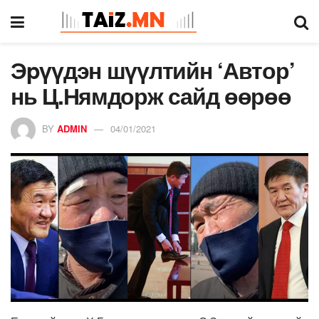
Эpүүдэн шүүлтийн ‘Автор’
нь Ц.Нямдорж сайд өөрөө
BY
ADMIN
04/01/2021