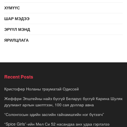
ХҮМҮҮС
ШАР МЭДЭЭ
ЭРҮҮЛ МЭНД
ЯРИЛЦЛАГА
Recent Posts
Кристофер Ноланы трауматай Одиссей
Жеффри Эпштейны найз бүсгүй Беларус бүсгүй Карина Шуляк
дуулиант арлын шилтгээн, 100 сая доллар авна
“Солонгосын эдийн засгийн гайхамшгийн нэг бүтээгч”
“Spice Girls”-ийн Мел Си 52 насандаа анх удаа гэрлэлээ