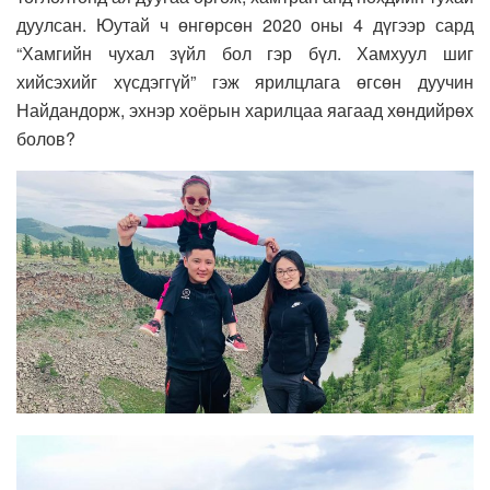
дуулсан. Юутай ч өнгөрсөн 2020 оны 4 дүгээр сард
“Хамгийн чухал зүйл бол гэр бүл. Хамхуул шиг
хийсэхийг хүсдэггүй” гэж ярилцлага өгсөн дуучин
Найдандорж, эхнэр хоёрын харилцаа яагаад хөндийрөх
болов?