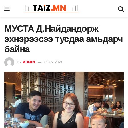
МУСТА Д.Найдандорж
эхнэрээсээ тусдаа амьдарч
байна
BY
ADMIN
03/09/2021