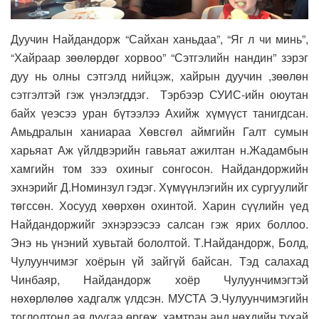
Дуучин Найдандорж “Сайхан ханьдаа”, “Яг л чи минь”,
“Хайраар зөөлөрдөг хорвоо” “Сэтгэлийн нандин” зэрэг
дуу нь олны сэтгэлд нийцэж, хайрын дуучин ,зөөлөн
сэтгэлтэй гэж үнэлэгддэг. Тэрбээр СУИС-ийн оюутан
байх үеэсээ уран бүтээлээ Ахийж хүмүүст танигдсан.
Амьдралын ханиараа Хөвсгөл аймгийн Галт сумын
харьяат Аж үйлдвэрийн гавьяат ажилтан н.Жадамбын
хамгийн том зээ охиныг сонгосон. Найдандоржийн
эхнэрийг Д.Номинзул гэдэг. Хүмүүнлэгийн их сургуулийг
төгссөн. Хосууд хөөрхөн охинтой. Харин сүүлийн үед
Найдандоржийг эхнэрээсээ салсан гэж ярих боллоо.
Энэ нь үнэний хувьтай бололтой. Т.Найдандорж, Болд,
Чулуунчимэг хоёрын үй зайгүй байсан. Тэд салахад
Чинбаяр, Найдандорж хоёр Чулуунчимэгтэй
нөхөрлөлөө хадгалж үлдсэн. МУСТА Э.Чулуунчимэгийн
тоглолтонд ая дуугаа өргөж, хамтран анд нөхдийн тухай