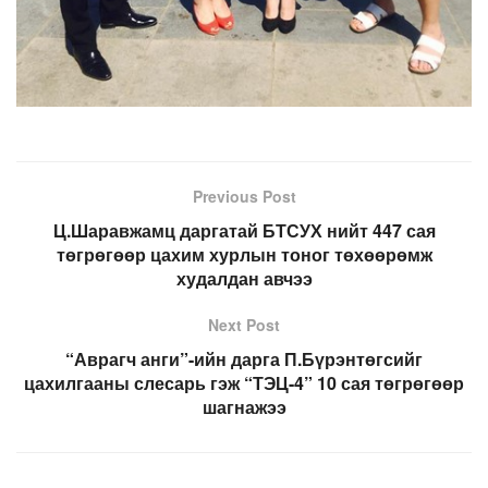
Previous Post
Ц.Шаравжамц даргатай БТСУХ нийт 447 сая
төгрөгөөр цахим хурлын тоног төхөөрөмж
худалдан авчээ
Next Post
“Аврагч анги”-ийн дарга П.Бүрэнтөгсийг
цахилгааны слесарь гэж “ТЭЦ-4” 10 сая төгрөгөөр
шагнажээ