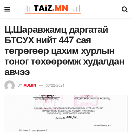
Ц.Шаравжамц даргатай
БТСУХ нийт 447 сая
төгрөгөөр цахим хурлын
тоног төхөөрөмж худалдан
авчээ
BY
ADMIN
03/22/2021