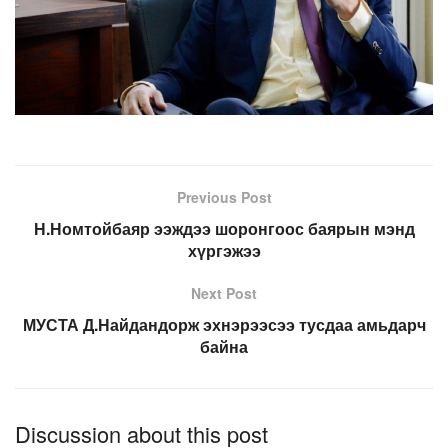
Previous Post
Н.Номтойбаяр ээждээ шоронгоос баярын мэнд
хүргэжээ
Next Post
МУСТА Д.Найдандорж эхнэрээсээ тусдаа амьдарч
байна
Discussion about this post