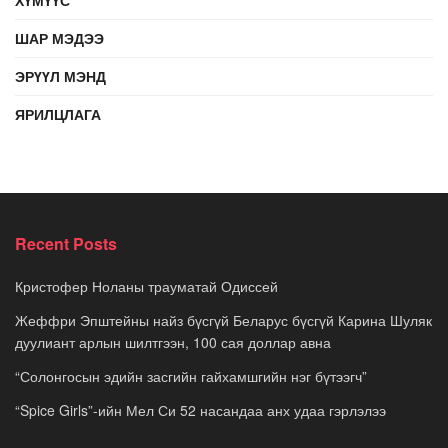
ХҮМҮҮС
ШАР МЭДЭЭ
ЭРҮҮЛ МЭНД
ЯРИЛЦЛАГА
Recent Posts
Кристофер Ноланы трауматай Одиссей
Жеффри Эпштейны найз бүсгүй Беларус бүсгүй Карина Шуляк
дуулиант арлын шилтгээн, 100 сая доллар авна
“Солонгосын эдийн засгийн гайхамшгийн нэг бүтээгч”
“Spice Girls”-ийн Мел Си 52 насандаа анх удаа гэрлэлээ