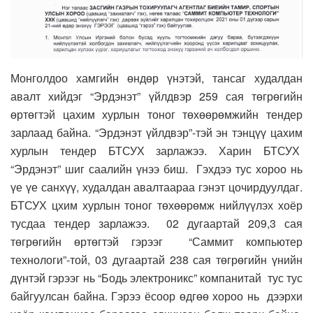
Монголдоо хамгийн өндөр үнэтэй, тансаг худалдан
авалт хийдэг “Эрдэнэт” үйлдвэр 259 сая төгрөгийн
өртөгтэй цахим хурлын тоног төхөөрөмжийн тендер
зарлаад байна. “Эрдэнэт үйлдвэр”-тэй эн тэнцүү цахим
хурлын тендер БТСУХ зарлажээ. Харин БТСУХ
“Эрдэнэт” шиг саалийн үнээ биш. Гэхдээ тус хороо нь
үе үе санхүү, худалдан авалтаараа гэнэт цочирдуулдаг.
БТСУХ цхим хурлын тоног төхөөрөмж нийлүүлэх хоёр
тусдаа тендер зарлажээ. 02 дугаартай 209,3 сая
төгрөгийн өртөгтэй гэрээг “Саммит компьютер
технологи”-той, 03 дугаартай 238 сая төгрөгийн үнийн
дүнтэй гэрээг нь “Бодь электроникс” компанитай тус тус
байгуулсан байна. Гэрээ ёсоор өдгөө хороо нь дээрхи