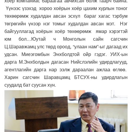
хоёр компаниас бараагаа авчихсан болж таарч байна.
Үүнээс үзэхэд хороо хоёрын хоёр цахим хурлын тоног
төхөөрөмж худалдан авсан эсхүл бараг хагас тэрбум
төгрөгийн үнээр нэг томыг худалдан авсан мэт. Нэг
байгууллагад хоёрын хоёр төхөөрөмж ямар хэрэгтэй
юм бол…Юутай ч Монголын сайн сагсчин
Ц.Шаравжамц улс төрд ороод, “улаан нам”-ыг дагаад их
удсан. Миеэгомбын Энхболдтой ойр гэдэг. УИХ-ын
дарга М.Энхболдын дагасан Нийслэлийн удирдлагууд,
агентлагийн дарга нар ээлж дараалан ажлаа өглөө.
Харин сагсчин Шаравцамц БТСУХ-ны удирдлагын
суудалд бат суусан хүн.