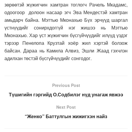
зөрөөтэй жүжигчин хамтран тоглогч Рачель Мкадамс,
одоогоор долоон насаар эгч Эва Мендестэй хамтран
амьдарч байна. Мэттью Мконахью Бүх эрчүүд шаргал
үстнүүдийг сонирхдоггүй нэг жишээ нь Мэттью
Мконахью. Хар үст жүжигчин бүсгүйчүүдийг илүүд үздэг
тэрээр Пенелопа Крузтай хоёр жил хэртэй болзож
байсан. Дараа нь Камила Алвиз, Эшли Жаад гэхчлэн
адилхан төстэй бүсгүйчүүдийг сонгодог.
Previous Post
Түшигийн гэргийд О.Содбилэг нүд унагаж явжээ
Next Post
“Женко” Баттулгын жижигхэн найз