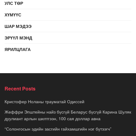
УЛС ТӨР
ХҮМҮҮС
ШАР МЭДЭЭ
ЭРҮҮЛ МЭНД
ЯРИЛЦЛАГА
Recent Posts
Кристофер Ноланы трауматай Одиссей
Жеффри Эпштейны найз бүсгүй Беларус бүсгүй Карина Шуляк
дуулиант арлын шилтгээн, 100 сая доллар авна
“Солонгосын эдийн засгийн гайхамшгийн нэг бүтээгч”