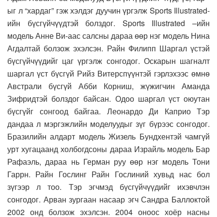
ыг л “хардаг” гэж хэлдэг дуучин үргэлж Sports Illustrated-
ийн бүсгүйчүүдтэй болздог. Sports Illustrated –ийн
модель Анне Ви-аас салсны дараа өөр нэг модель Нина
Агдалтай болзож эхэлсэн. Райн Филипп Шаргал үстэй
бүсгүйчүүдийг цаг үргэлж сонгодог. Оскарын шагналт
шаргал үст бүсгүй Рийз Витерспүүнтэй гэрлэхээс өмнө
Австрали бүсгүй Абби Корниш, жүжигчин Аманда
Зифридтэй болздог байсан. Одоо шаргал үст оюутан
бүсгүйг сонгоод байгаа. Леонардо Ди Каприо Тэр
дандаа л мэргэжлийн моделуудыг зүг бүрээс сонгодог.
Бразилийн алдарт модель Жизель Бундхентэй чамгүй
урт хугацаанд холбогдсоны дараа Израйль модель Бар
Рафаэль, дараа нь Герман руу өөр нэг модель Тони
Гаррн. Райн Гослинг Райн Гослиний хувьд нас бол
зүгээр л тоо. Тэр эгчмэд бүсгүйчүүдийг ихэвчлэн
сонгодог. Арван зургаан насаар эгч Сандра Баллоктой
2002 онд болзож эхэлсэн. 2004 оноос хоёр насны