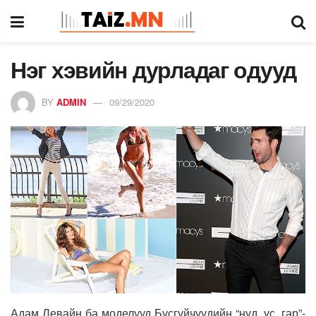
Нэг хэвийн дурладаг одууд
BY
ADMIN
09/29/2020
Адам Левайн ба моделууд Бүсгүйчүүдийн “нүд, үс, гар”-