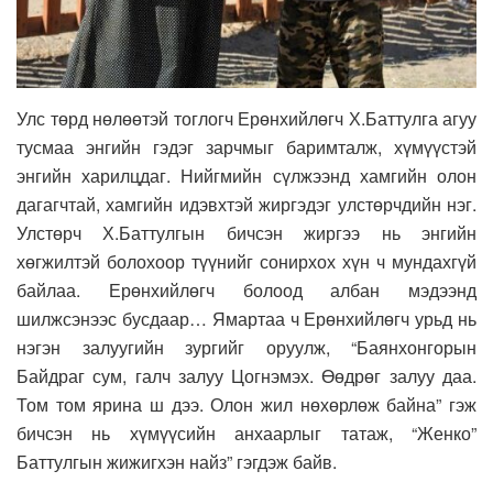
Улс төрд нөлөөтэй тоглогч Ерөнхийлөгч Х.Баттулга агуу
тусмаа энгийн гэдэг зарчмыг баримталж, хүмүүстэй
энгийн харилцдаг. Нийгмийн сүлжээнд хамгийн олон
дагагчтай, хамгийн идэвхтэй жиргэдэг улстөрчдийн нэг.
Улстөрч Х.Баттулгын бичсэн жиргээ нь энгийн
хөгжилтэй болохоор түүнийг сонирхох хүн ч мундахгүй
байлаа. Ерөнхийлөгч болоод албан мэдээнд
шилжсэнээс бусдаар… Ямартаа ч Ерөнхийлөгч урьд нь
нэгэн залуугийн зургийг оруулж, “Баянхонгорын
Байдраг сум, галч залуу Цогнэмэх. Өөдрөг залуу даа.
Том том ярина ш дээ. Олон жил нөхөрлөж байна” гэж
бичсэн нь хүмүүсийн анхаарлыг татаж, “Женко”
Баттулгын жижигхэн найз” гэгдэж байв.