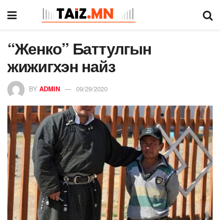
“Женко” Баттулгын
жижигхэн найз
BY
ADMIN
09/29/2020