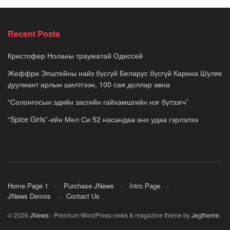
Recent Posts
Кристофер Ноланы трауматай Одиссей
Жеффри Эпштейны найз бүсгүй Беларус бүсгүй Карина Шуляк
дуулиант арлын шилтгээн, 100 сая доллар авна
“Солонгосын эдийн засгийн гайхамшгийн нэг бүтээгч”
“Spice Girls”-ийн Мел Си 52 насандаа анх удаа гэрлэлээ
Home Page 1
Purchase JNews
Intro Page
JNews Demos
Contact Us
© 2026
JNews
- Premium WordPress news & magazine theme by
Jegtheme
.