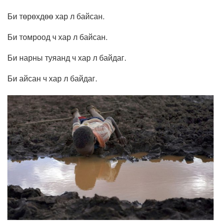
Би төрөхдөө хар л байсан.
Би томроод ч хар л байсан.
Би нарны туяанд ч хар л байдаг.
Би айсан ч хар л байдаг.