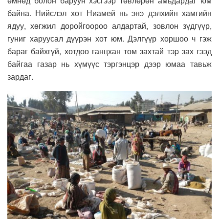
өмнөд болон баруун хэсгээр төвлөрөн амьдардаг юм
байна. Нийслэл хот Ниамей нь энэ дэлхийн хамгийн
ядуу, хөгжил доройгоороо алдартай, зовлон зүдгүүр,
гуниг харуусал дүүрэн хот юм. Дэлгүүр хоршоо ч гэж
бараг байхгүй, хотдоо ганцхан том захтай тэp зах гээд
байгаа газар нь хүмүүс тэргэнцэр дээр юмаа тавьж
зардаг.