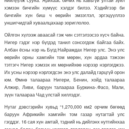
нийлүүлж сууна. Ярихаас бичих нь хавьгүй ултай зүйл
хэмээн бичгийн хүмүүс хэлдэг билээ. Хэдийгээр би
бичгийн хүн биш ч өөрийн эмзэглэл, эргэцүүллээ
уншигчидтай хуваалцахаар зориглолоо.
Ойлгон хүлээж аваасай гэж чин сэтгэлээсээ хүсч байна.
Нигер гэдэг нэр бүгдэд танил сонсогдож байгаа байх.
Албан ёсны нэр нь Бүгд Найрамдах Нигер улс. Энэ улс
өөрийн орны хамгийн том мөрөн, хүн ардаа тэжээн
тэтгэгч Нигер хэмээх их мөрнийхөө нэрээр нэрлэгджээ.
Их усны нэрээр нэрлэгдсэн энэ улс далайд гарцгүй орон
юм. Өмнө талаараа Нигери, Бенин, хойд талаараа
Алжир, Ливи, баруун талаараа Буркина-.Фасо, Мали,
зүүн талаараа Чад улстай хиллэдэг.
Нутаг дэвсгэрийн хувьд “1,270,000 км2 орчим бөгөөд
баруун Африкийн хамгийн том газар нутагтай улс
гэгддэг. 16 сая хүн амтай, тэдний нь дийлэнх нутгийнхаа