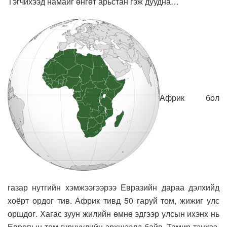
Тэгчихээд намайг өнгөт арьстан гэж дуудна…
Африк бол
газар нутгийн хэмжээгээрээ Евразийн дараа дэлхийд
хоёрт ордог тив. Африк тивд 50 гаруй том, жижиг улс
оршдог. Хагас зуун жилийн өмнө эдгээр улсын ихэнх нь
Европын том гүрнүүдийн эрхшээлд байв. Тамир тэнхээ,