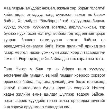
Хаа газрын амьдрах нөхцөл, ажлын хар борыг гололгүй
хийж явдаг хятадууд тэнд оччихсон замыг нь барьж
байна. Хэвлийдээ “бөмбөрцөг”-тэй, нуруундаа бяцхан
хүүхэд хүлсэн хүүхнүүд зовлонд дарлуулчихсан, тэр
бүхнээ нуух гэсэн мэт нүд гялбам тод тод өнгийн цэцэг
хуаран бошинз намируулан алхаж байгаа нь
өрөвдөлтэй санагдаж байв. Илэн далангүй ярихад энэ
газар мөргөл, нөхөн үржихүйн ажил хоёр л тасардаггүй
юм шиг. Өөр тэдэнд хийж байна даа гэж харах юм алга.
Ганц Нигер ч биш ер нь Африк тивд хүүхдүүд
өлсгөлөнгийн гамшиг, өвчний гамшиг хоёроор хорвоог
орхисоор байна. Тэд энэ дэлхийд хүн болж төрчихөөд
золгүй тавилангаар буцан одох нь хөөрхий. Нэлээн
хэдэн жилийн өмнө шилдэг шүлгээр тодорч байсан,
нэгэн африк хүүхдийн гэнэн атлаа өр өвдөм шүлгийг
энд зориуд оруулмаар санагдсан юм.