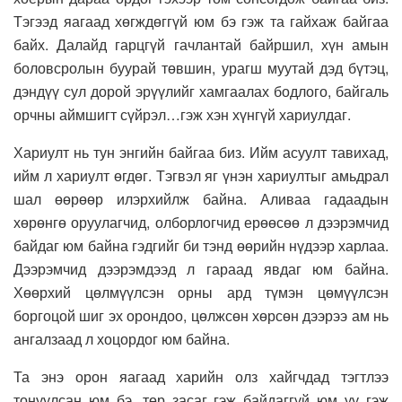
Тэгээд яагаад хөгждөггүй юм бэ гэж та гайхаж байгаа
байх. Далайд гарцгүй гачлантай байршил, хүн амын
боловсролын буурай төвшин, урагш муутай дэд бүтэц,
дэндүү сул дорой эрүүлийг хамгаалах бодлого, байгаль
орчны аймшигт сүйрэл…гэж хэн хүнгүй хариулдаг.
Хариулт нь тун энгийн байгаа биз. Ийм асуулт тавихад,
ийм л хариулт өгдөг. Тэгвэл яг үнэн хариултыг амьдрал
шал өөрөөр илэрхийлж байна. Аливаа гадаадын
хөрөнгө оруулагчид, олборлогчид ерөөсөө л дээрэмчид
байдаг юм байна гэдгийг би тэнд өөрийн нүдээр харлаа.
Дээрэмчид дээрэмдээд л гараад явдаг юм байна.
Хөөрхий цөлмүүлсэн орны ард түмэн цөмүүлсэн
боргоцой шиг эх орондоо, цөлжсөн хөрсөн дээрээ ам нь
ангалзаад л хоцордог юм байна.
Та энэ орон яагаад харийн олз хайгчдад тэгтлээ
тонуулсан юм бэ, төр засаг гэж байдаггүй юм уу гэж