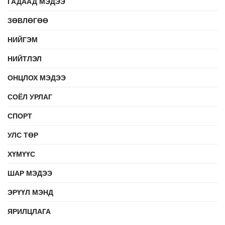
ГАДААД МЭДЭЭ
ЗӨВЛӨГӨӨ
НИЙГЭМ
НИЙТЛЭЛ
ОНЦЛОХ МЭДЭЭ
СОЁЛ УРЛАГ
СПОРТ
УЛС ТӨР
ХҮМҮҮС
ШАР МЭДЭЭ
ЭРҮҮЛ МЭНД
ЯРИЛЦЛАГА