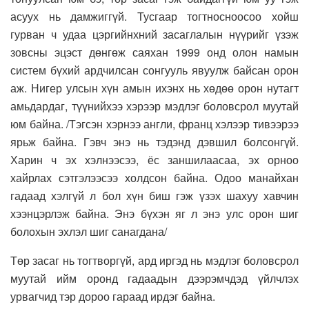
асуух нь дамжиггүй. Тусгаар тогтносноосоо хойш
гурван ч удаа цэргийнхний засаглалын нүүрийг үзэж
зовсны эцэст дөнгөж саяхан 1999 онд олон намын
систем бүхий ардчилсан сонгууль явуулж байсан орон
аж. Нигер улсын хүн амын ихэнх нь хөдөө орон нутагт
амьдардаг, түүнийхээ хэрээр мэдлэг боловсрол муутай
юм байна. /Тэгсэн хэрнээ англи, франц хэлээр тивээрээ
ярьж байна. Гэвч энэ нь тэдэнд дэвшил болсонгүй.
Харин ч эх хэлнээсээ, ёс заншилаасаа, эх орноо
хайрлах сэтгэлээсээ холдсон байна. Одоо манайхан
гадаад хэлгүй л бол хүн биш гэж үзэх шахуу хавчин
хээнцэрлэж байна. Энэ бүхэн яг л энэ улс орон шиг
болохын эхлэл шиг санагдана/
Төр засаг нь тогтворгүй, ард иргэд нь мэдлэг боловсрол
муутай ийм оронд гадаадын дээрэмчдэд үйлчлэх
урвагчид тэр дороо гараад ирдэг байна.