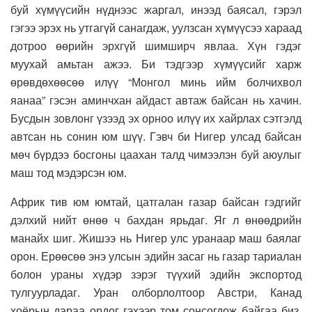
буй хүмүүсийн нүднээс жаргал, инээд баясал, гэрэл
гэгээ эрэх нь утгагүй санагдаж, уулзсан хүмүүсээ хараад
дотроо өөрийн эрхгүй шимширч явлаа. Хүн гэдэг
муухай амьтан ажээ. Би тэдгээр хүмүүсийг харж
өрөвдөхөөсөө илүү “Монгол минь ийм болчихвол
яанаа” гэсэн аминчхан айдаст автаж байсан нь хачин.
Бусдын зовлонг үзээд эх орноо илүү их хайрлах сэтгэлд
автсан нь сонин юм шүү. Гэвч би Нигер улсад байсан
мөч бүрдээ босгоны цаахан талд чимээлэн буй аюулыг
маш тод мэдэрсэн юм.
Африк тив юм юмтай, цатгалан газар байсан гэдгийг
дэлхий нийт өнөө ч бахдан ярьдаг. Яг л өнөөдрийн
манайх шиг. Жишээ нь Нигер улс уранаар маш баялаг
орон. Ерөөсөө энэ улсын эдийн засаг нь газар тариалан
болон ураны хүдэр зэрэг түүхий эдийн экспортод
тулгуурладаг. Уран олборлолтоор Австри, Канад
хоёрын дараа ордог гэхээр том сонсогдож байгаа биз.