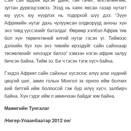
зугтан дүрвэцгээжээ. Эзэд нь хаян явсан газар нутагт
юу үүсч, юу нүүрлэх нь тодорхой шүү дээ. “Зүүн
Африкийн нутаг дахь чулуужсан олдворууд анхны хүн
энэ тивд үүссэнийг баталдаг. Өөрөөр хэлбэл Африк тив
бол хүн төрөлхтөний өлгий нутаг гэсэн үг. Тиймээс
дэлхийн бүх хүн энэ тивийн ирээдүйг сайн сайхнаар
төсөөлөхийг хичээдэг билээ” хэмээн нэгэн африк залуу
бичсэн байна. Тийм ээ. Би ч гэсэн тэгж хүсч байна.
Гэхдээ Африкт сайн сайхныг хүсэхээс илүү алаг нүдний
цөцгий шиг, амин голын Монгол эх орноо ийм болчих
вий битгий ийм болоосой гэж бүр илүү хүсч, залбирч
байна. Хүн гэдэг ийм л аминчхан байдаг юм байна.
Мажигийн Тунгалаг
/Нигер-Улаанбаатар 2012 он/