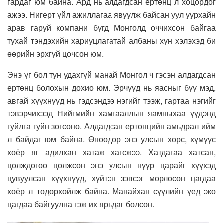
гардаг юм байна. Ард нь алдагдсан ертөнц л хоцордог
ажээ. Нигерт үйл ажиллагаа явуулж байсан уул уурхайн
арав гаруй компани бүгд Монголд оччихсон байгаа
тухай тэндэхийн хариуцлагатай албаны хүн хэлэхэд би
өөрийн эрхгүй цочсон юм.
Энэ үг бол тун удахгүй манай Монгол ч гэсэн алдагдсан
ертөнц болохын дохио юм. Эрчүүд нь яасныг бүү мэд,
авгай хүүхнүүд нь гэдсэндээ нэгийг тээж, гартаа нэгийг
тэвэрчихээд Нийгмийн хамгааллын яамныхаа үүдэнд
гуйлга гуйн зогсоно. Алдагдсан ертөнцийн амьдрал ийм
л байдаг юм байна. Өнөөдөр энэ улсын хөрс, хүмүүс
хоёр яг адилхан хатаж хагсжээ. Хатдагаа хатсан,
цөлждөгөө цөлжсөн энэ улсын нүүр царайг хүүхэд
цувуулсан хүүхнүүд, хүйтэн зэвсэг мөрлөсөн цагдаа
хоёр л тодорхойлж байна. Манайхан сүүлийн үед эко
цагдаа байгуулна гэж их ярьдаг болсон.