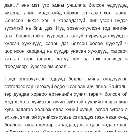
даа…” энэ мэт үгс амны уншлага болсон өдрүүдэд
чихэнд танил, мэдрэхүйд ойрхон эл газар хөл тавив.
Сонссон чихээ хэн ч хараадаггүй шиг үзсэн нүдээ
зүхэлтэй нь биш дээ. Нүд эрээлжлүүлсэн тод өнгийн
алаг бошинзтой ч нүүрэндээ галгүй, нуруундаа хүүхдээ
хүлсэн хүүхнүүд, саарь даг болсон хөлөө нуухгүй ч
цоргисон харцанд нь сүүдэр унасан хүүхдүүд, хагсарч
хатсан хөрс шороо, хатуу юм аа гэж хэлэхэд ч
“гоёдмоор” бүрсгэр амьдрал…
Тэнд өнгөрүүлсэн өдрүүд бодлыг минь хүндрүүлэн
сэтгэлээс гарч өгөхгүй одоо ч санааширч явна. Байгаль,
тэр дундаа хорвоо ертөнцийн хүчил төрөгч болсон ой
мод хэмээх хүчирхэг хүчин зүйлтэй сүүлийн хэдэн жил
хувь заяагаа холбож яваа хүний хувьд, эсвэл зүгээр л
эх хүн, эмэгтэй хүнийхээ хувьд сэтгэлдээ тээж яваа хүнд
бодлоос хуваалцмаар санагдаад үзэг цаас чадан ядан