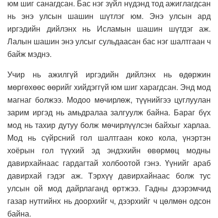
юм шиг санагдсан. Бас нэг зүйл нүдэнд тод ажиглагдсан
нь энэ улсын шашин шүтлэг юм. Энэ улсын ард
иргэдийн дийлэнх нь Исламын шашин шүтдэг аж.
Лалын шашин энэ улсыг сульдаасан бас нэг шалтгаан ч
байж мэднэ.
Учир нь ажилгүй иргэдийн дийлэнх нь өдөржин
мөргөхөөс өөрийг хийдэггүй юм шиг харагдсан. Энд мод
магнаг болжээ. Модоо мөчирлөж, түүнийгээ цуглуулан
зарим иргэд нь амьдралаа залгуулж байна. Бараг бүх
мод нь тахир дутуу болж мөчирлүүлсэн байхыг харлаа.
Мод нь сүйрсний гол шалтгаан коко кола, үнэртэн
хоёрын гол түүхий эд эндэхийн өвөрмөц модны
давирхайнаас гардагтай холбоотой гэнэ. Үүнийг араб
давирхай гэдэг аж. Тэрхүү давирхайнаас болж тус
улсын ой мод дайрлаганд өртжээ. Гадны дээрэмчид
газар нутгийнх нь доорхийг ч, дээрхийг ч цөлмөн одсон
байна.