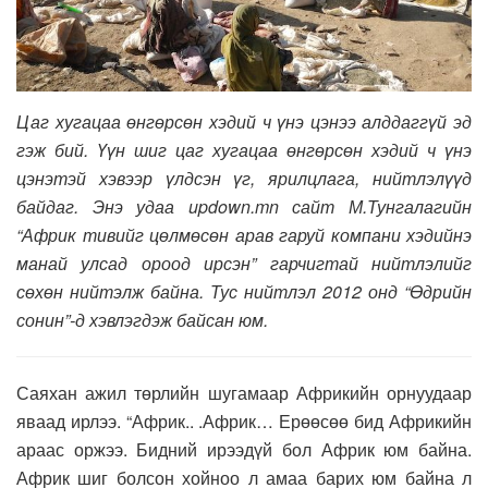
Цаг хугацаа өнгөрсөн хэдий ч үнэ цэнээ алддаггүй эд
гэж бий. Үүн шиг цаг хугацаа өнгөрсөн хэдий ч үнэ
цэнэтэй хэвээр үлдсэн үг, ярилцлага, нийтлэлүүд
байдаг. Энэ удаа
updown.mn
сайт М.Тунгалагийн
“
Африк тивийг цөлмөсөн арав гаруй компани хэдийнэ
манай улсад ороод ирсэн
” гарчигтай нийтлэлийг
сөхөн нийтэлж байна. Тус нийтлэл 2012 онд “Өдрийн
сонин”-д хэвлэгдэж байсан юм.
Саяхан ажил төрлийн шугамаар Африкийн орнуудаар
яваад ирлээ. “Африк.. .Африк… Ерөөсөө бид Африкийн
араас оржээ. Бидний ирээдүй бол Африк юм байна.
Африк шиг болсон хойноо л амаа барих юм байна л