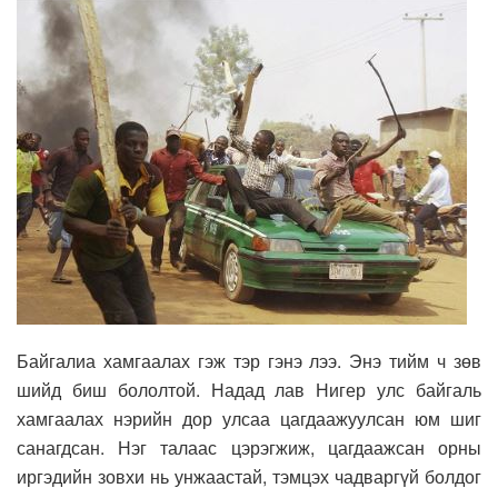
Байгалиа хамгаалах гэж тэр гэнэ лээ. Энэ тийм ч зөв
шийд биш бололтой. Надад лав Нигер улс байгаль
хамгаалах нэрийн дор улсаа цагдаажуулсан юм шиг
санагдсан. Нэг талаас цэрэгжиж, цагдаажсан орны
иргэдийн зовхи нь унжаастай, тэмцэх чадваргүй болдог