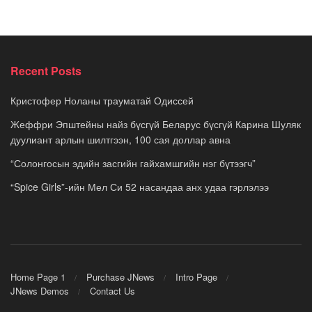
Recent Posts
Кристофер Ноланы трауматай Одиссей
Жеффри Эпштейны найз бүсгүй Беларус бүсгүй Карина Шуляк
дуулиант арлын шилтгээн, 100 сая доллар авна
“Солонгосын эдийн засгийн гайхамшгийн нэг бүтээгч”
“Spice Girls”-ийн Мел Си 52 насандаа анх удаа гэрлэлээ
Home Page 1
Purchase JNews
Intro Page
JNews Demos
Contact Us