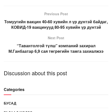
Previous Post
Томуугийн вакцин 40-60 хувийн л үр дүнтэй байдаг,
КОВИД-19 вакцинууд 80-95 хувийн үр дүнтэй
Next Post
“Тавантолгой түлш” компаний захирал
М.Ганбаатар 6,9 сая төгрөгийн тамга захиалжээ
Discussion about this post
Categories
БУСАД