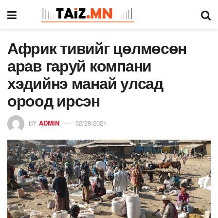
Африк тивийг цөлмөсөн
арав гаруй компани
хэдийнэ манай улсад
ороод ирсэн
BY
ADMIN
02/28/2021