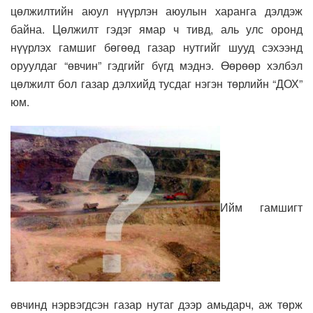
цөлжилтийн аюул нүүрлэн аюулын харанга дэлдэж
байна. Цөлжилт гэдэг ямар ч тивд, аль улс оронд
нүүрлэх гамшиг бөгөөд газар нутгийг шууд сэхээнд
оруулдаг “өвчин” гэдгийг бүгд мэднэ. Өөрөөр хэлбэл
цөлжилт бол газар дэлхийд тусдаг нэгэн төрлийн “ДОХ”
юм.
Ийм гамшигт
өвчинд нэрвэгдсэн газар нутаг дээр амьдарч, аж төрж