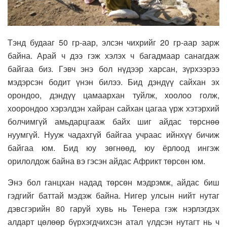
Тэнд будааг 50 гр-аар, элсэн чихрийг 20 гр-аар зарж
байна. Арай ч дээ гэж хэлэх ч багадмаар санагдаж
байгаа биз. Гэвч энэ бол нүдээр харсан, зүрхээрээ
мэдэрсэн бодит үнэн билээ. Бид дэндүү сайхан эх
орондоо, дэндүү цамаархан туйлж, хоолоо голж,
хоорондоо хэрэлдэн хайран сайхан цагаа үрж хэтэрхий
болчимгүй амьдарцгааж байх шиг айдас төрснөө
нуумгүй. Нууж чадахгүй байгаа учраас ийнхүү бичиж
байгаа юм. Бид юу зөгнөөд, юу ёрлоод ингэж
орилолдож байна вэ гэсэн айдас Африкт төрсөн юм.
Энэ бол ганцхан надад төрсөн мэдрэмж, айдас биш
гэдгийг баттай мэдэж байна. Нигер улсын нийт нутаг
дэвсгэрийн 80 гаруй хувь нь Тенера гэж нэрлэгдэх
алдарт цөлөөр бүрхэгдчихсэн атал үлдсэн нутагт нь ч