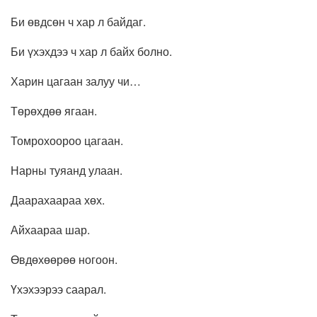
Би өвдсөн ч хар л байдаг.
Би үхэхдээ ч хар л байх болно.
Харин цагаан залуу чи…
Төрөхдөө ягаан.
Томрохоороо цагаан.
Нарны туяанд улаан.
Даарахаараа хөх.
Айхаараа шар.
Өвдөхөөрөө ногоон.
Үхэхээрээ саарал.