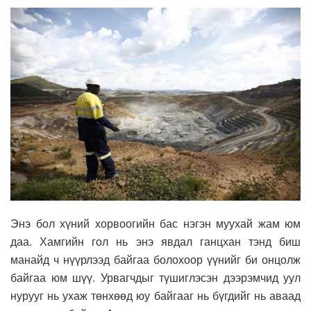
Энэ бол хүний хорвоогийн бас нэгэн муухай жам юм
даа. Хамгийн гол нь энэ явдал ганцхан тэнд биш
манайд ч нүүрлээд байгаа болохоор үүнийг би онцолж
байгаа юм шүү. Урвагчдыг түшиглэсэн дээрэмчид уул
нурууг нь ухаж төнхөөд юу байгааг нь бүгдийг нь аваад