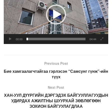
00:00
04:44
Previous Post
Бие хамгаалагчтайгаа гэрлэсэн “Самсунг гүнж”-ийн
түүх
Next Post
ХАН-УУЛ ДҮҮРГИЙН ДЭРГЭДЭХ БАЙГУУЛЛАГУУДЫН
УДИРДАХ АЖИЛТНЫ ШУУРХАЙ ЗӨВЛӨГӨӨН
ЗОХИОН БАЙГУУЛАГДЛАА