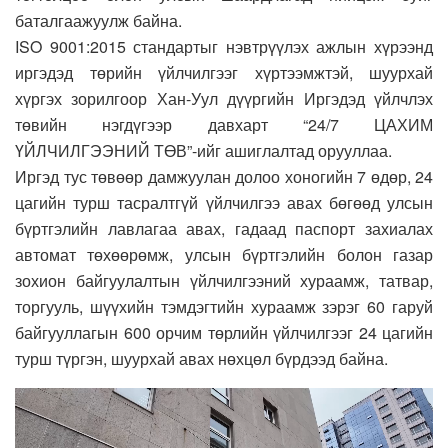
баталгаажуулж байна.
ISO 9001:2015 стандартыг нэвтрүүлэх ажлын хүрээнд
иргэдэд төрийн үйлчилгээг хүртээмжтэй, шуурхай
хүргэх зорилгоор Хан-Уул дүүргийн Иргэдэд үйлчлэх
төвийн нэгдүгээр давхарт “24/7 ЦАХИМ
ҮЙЛЧИЛГЭЭНИЙ ТӨВ”-ийг ашиглалтад орууллаа.
Иргэд тус төвөөр дамжуулан долоо хоногийн 7 өдөр, 24
цагийн турш тасралтгүй үйлчилгээ авах бөгөөд улсын
бүртгэлийн лавлагаа авах, гадаад паспорт захиалах
автомат төхөөрөмж, улсын бүртгэлийн болон газар
зохион байгуулалтын үйлчилгээний хураамж, татвар,
торгууль, шүүхийн тэмдэгтийн хураамж зэрэг 60 гаруй
байгууллагын 600 орчим төрлийн үйлчилгээг 24 цагийн
турш түргэн, шуурхай авах нөхцөл бүрдээд байна.
Video
Player