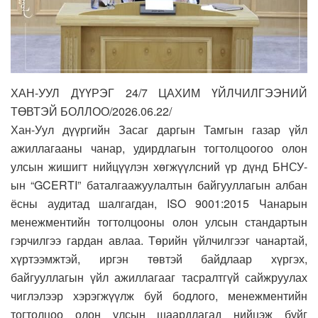
ХАН-УУЛ ДҮҮРЭГ 24/7 ЦАХИМ ҮЙЛЧИЛГЭЭНИЙ
ТӨВТЭЙ БОЛЛОО/2026.06.22/
Хан-Уул дүүргийн Засаг даргын Тамгын газар үйл
ажиллагааны чанар, удирдлагын тогтолцоогоо олон
улсын жишигт нийцүүлэн хөгжүүлсний үр дүнд БНСУ-
ын “GCERTI” баталгаажуулалтын байгууллагын албан
ёсны аудитад шалгагдан, ISO 9001:2015 Чанарын
менежментийн тогтолцооны олон улсын стандартын
гэрчилгээ гардан авлаа. Төрийн үйлчилгээг чанартай,
хүртээмжтэй, иргэн төвтэй байдлаар хүргэх,
байгууллагын үйл ажиллагааг тасралтгүй сайжруулах
чиглэлээр хэрэгжүүлж буй бодлого, менежментийн
тогтолцоо олон улсын шаардлагад нийцэж буйг