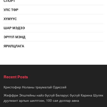
СПОРТ
УЛС ТӨР
ХҮМҮҮС
ШАР МЭДЭЭ
ЭРҮҮЛ МЭНД
ЯРИЛЦЛАГА
Recent Posts
Кристофер Ноланы трауматай Одиссей
Жеффри Эпштейны найз бүсгүй Беларус бүсгүй Карина Шуляк
дуулиант арлын шилтгээн, 100 сая доллар авна