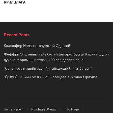
ЯРИЛЦЛАГА
Recent Posts
Кристофер Ноланы трауматай Одиссей
Жеффри Эпштейны найз бүсгүй Беларус бүсгүй Карина Шуляк
дуулиант арлын шилтгээн, 100 сая доллар авна
“Солонгосын эдийн засгийн гайхамшгийн нэг бүтээгч”
“Spice Girls”-ийн Мел Си 52 насандаа анх удаа гэрлэлээ
Home Page 1
Purchase JNews
Intro Page