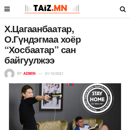
Х.Цагаанбаатар,
О.Гүндэгмаа хоёр
“Хосбаатар” сан
байгуулжээ
BY
ADMIN
01/15/2021