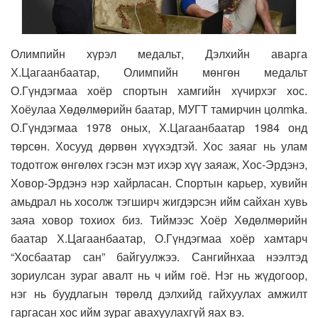
Олимпийн хүрэл медальт, Дэлхийн аварга
Х.Цагаанбаатар, Олимпийн мөнгөн медальт
О.Гүндэгмаа хоёр спортын хамгийн хүчирхэг хос.
Хоёулаа Хөдөлмөрийн баатар, МУГТ тамирчин цолmka.
О.Гүндэгмаа 1978 оных, Х.Цагаанбаатар 1984 онд
төрсөн. Хосууд дөрвөн хүүхэдтэй. Хос заяаг нь улам
тодотгож өнгөлөх гэсэн мэт ихэр хүү заяаж, Хос-Эрдэнэ,
Ховор-Эрдэнэ нэр хайрласан. Спортын карьер, хувийн
амьдрал нь хосолж тэгширч жигдэрсэн ийм сайхан хувь
заяа ховор тохиох биз. Тиймээс Хоёр Хөдөлмөрийн
баатар Х.Цагаанбаатар, О.Гүндэгмаа хоёр хамтарч
“Хосбаатар сан” байгуулжээ. Сангийнхаа нээлтэд
зориулсан зураг авалт нь ч ийм гоё. Нэг нь жүдогоор,
нэг нь буудлагын төрөлд дэлхийд гайхуулах амжилт
гаргасан хос ийм зураг авахуулахгүй яах вэ.