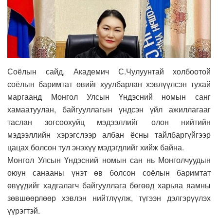
Соёлын сайд, Академич С.Чулуунтай холбоотой
соёлын баримтат өвийг хуулбарлан хэвлүүлсэн тухай
маргаанд Монгол Улсын Үндэсний номын санг
хамаатуулан, байгууллагын үндсэн үйл ажиллагааг
таслан зогсоохуйц мэдээллийг олон нийтийн
мэдээллийн хэрэгслээр албан ёсны тайлбаргүйгээр
цацах болсон тул энэхүү мэдэгдлийг хийж байна.
Монгол Улсын Үндэсний номын сан нь Монголчуудын
оюун санааны үнэт өв болсон соёлын баримтат
өвүүдийг хадгалагч байгууллага бөгөөд харьяа яамны
зөвшөөрлөөр хэвлэн нийтлүүлж, түгээн дэлгэрүүлэх
үүрэгтэй.