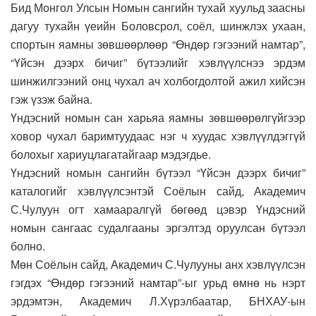
Бид Монгол Улсын Номын сангийн тухай хуульд заасны
дагуу тухайн үеийн Боловсрол, соёл, шинжлэх ухаан,
спортын яамны зөвшөөрлөөр “Өндөр гэгээний намтар”,
“Үйсэн дээрх бичиг” бүтээлийг хэвлүүлснээ эрдэм
шинжилгээний онц чухал ач холбогдолтой ажил хийсэн
гэж үзэж байна.
Үндэсний номын сан харьяа яамны зөвшөөрөлгүйгээр
ховор чухал баримтуудаас нэг ч хуудас хэвлүүлдэггүй
болохыг хариуцлагатайгаар мэдэгдье.
Үндэсний номын сангийн бүтээл “Үйсэн дээрх бичиг”
каталогийг хэвлүүлсэнтэй Соёлын сайд, Академич
С.Чулуун огт хамааралгүй бөгөөд цэвэр Үндэсний
номын сангаас судалгааны эргэлтэд оруулсан бүтээл
болно.
Мөн Соёлын сайд, Академич С.Чулууны анх хэвлүүлсэн
гэгдэх “Өндөр гэгээний намтар”-ыг урьд өмнө нь нэрт
эрдэмтэн, Академич Л.Хүрэлбаатар, БНХАУ-ын