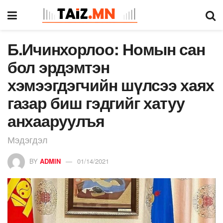
Б.Ичинхорлоо: Номын сан
бол эрдэмтэн
хэмээгдэгчийн шүлсээ хаях
газар биш гэдгийг хатуу
анхааруулъя
Мэдэгдэл
BY
ADMIN
01/14/2021