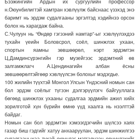
Бээжингийн Ардын их сургуулийн профессор
н.Оюунбилигтэй хамтран хэвлүүлж байснаас үзэхэд энэ
баримт нь эрдэм судалгааны эргэлтэд хэдийнээ орсон
болох нь харагдаж байна.
С.Чулуун нь “Өндөр гэгээний намтар”-ыг хэвлүүлэхдээ
тухайн үеийн Боловсрол, соёл, шинжлэх ухаан,
спортын яамны зөвшөөрөл, нэрт эрдэмтэн
Ц.Дамдинсүрэнгийн гэр музейгээс эрдэмтний өв
залгамжлагч А.Цендинагийн албан ёсны
зөвшөөрөлтэйгөөр хэвлүүлсэн болохыг мэдэгдье.
100 жилийн түүхтэй Монгол Улсын Үндэсний номын сан
бол эрдэм соёлыг түгээн дэлгэрүүлэгч байгууллага
бөгөөд шинжлэх ухааны судалгаа эрдмийн ажил хийх
зорилготой хүн бүрийн өмнө үүд хаалга нь нээлттэй
байдаг.
Номын сан бол эрдэмтэн хэмээгдэгчийн шүлсээ хаях
газар биш гэдгийг хатуу анхааруулан, эрдэм шинжилгээ
судалгааныхаа тухай оюунлаг мэтгэлцээн өрнүүлэхийг