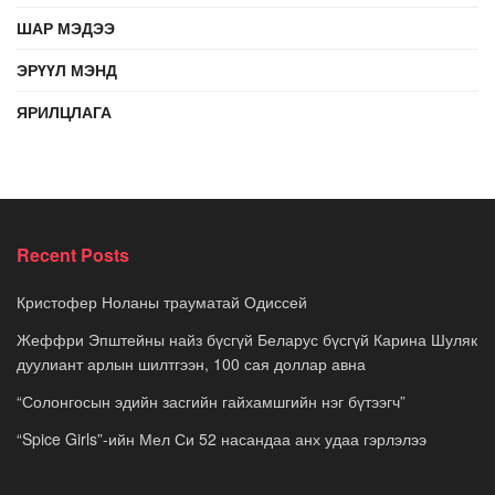
ШАР МЭДЭЭ
ЭРҮҮЛ МЭНД
ЯРИЛЦЛАГА
Recent Posts
Кристофер Ноланы трауматай Одиссей
Жеффри Эпштейны найз бүсгүй Беларус бүсгүй Карина Шуляк
дуулиант арлын шилтгээн, 100 сая доллар авна
“Солонгосын эдийн засгийн гайхамшгийн нэг бүтээгч”
“Spice Girls”-ийн Мел Си 52 насандаа анх удаа гэрлэлээ