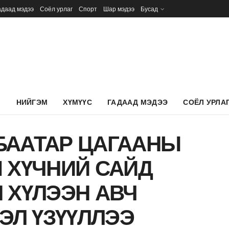
адаад мэдээ
Соёл урлаг
Спорт
Шар мэдээ
Бусад
Л
НИЙГЭМ
ХҮМҮҮС
ГАДААД МЭДЭЭ
СОЁЛ УРЛА
БААТАР ЦАГААНЫ
 ХҮЧНИЙ САЙД
 ХҮЛЭЭН АВЧ
ЭЛ ҮЗҮҮЛЛЭЭ