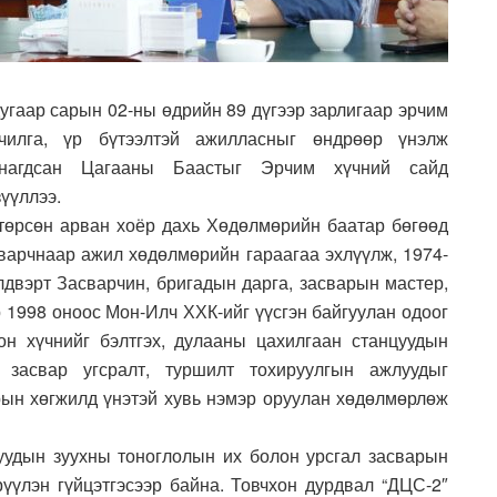
угаар сарын 02-ны өдрийн 89 дүгээр зарлигаар эрчим
чилга, үр бүтээлтэй ажилласныг өндрөөр үнэлж
нагдсан Цагааны Баастыг Эрчим хүчний сайд
үүллээ.
төрсөн арван хоёр дахь Хөдөлмөрийн баатар бөгөөд
сварчнаар ажил хөдөлмөрийн гараагаа эхлүүлж, 1974-
лдвэрт Засварчин, бригадын дарга, засварын мастер,
 1998 оноос Мон-Илч ХХК-ийг үүсгэн байгуулан одоог
он хүчнийг бэлтгэх, дулааны цахилгаан станцуудын
 засвар угсралт, туршилт тохируулгын ажлуудыг
рын хөгжилд үнэтэй хувь нэмэр оруулан хөдөлмөрлөж
уудын зуухны тоноглолын их болон урсгал засварын
рүүлэн гүйцэтгэсээр байна. Товчхон дурдвал “ДЦС-2″