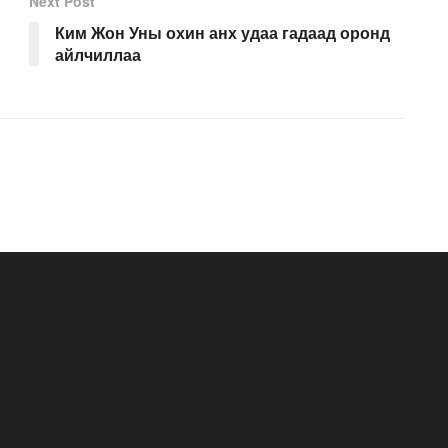
Next Post
Ким Жон Уны охин анх удаа гадаад оронд
айлчиллаа