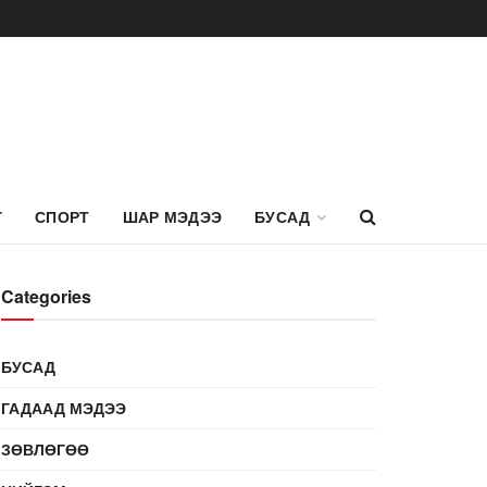
Г
СПОРТ
ШАР МЭДЭЭ
БУСАД
Categories
БУСАД
ГАДААД МЭДЭЭ
ЗӨВЛӨГӨӨ