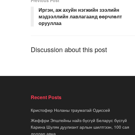
Previous Post
Иргэн, аж ахуйн нэгжийн зээлийн
мэдээллийн лавлагаанд өөрчлөлт
орууллаа
Discussion about this post
Recent Posts
Кристофер Ноланы трауматай Одиссей
Жеффри Эпштейны найз бүсгүй Беларус бүсгүй
Карина Шуляк дуулиант арлын шилтгээн, 100 сая
доллар авна