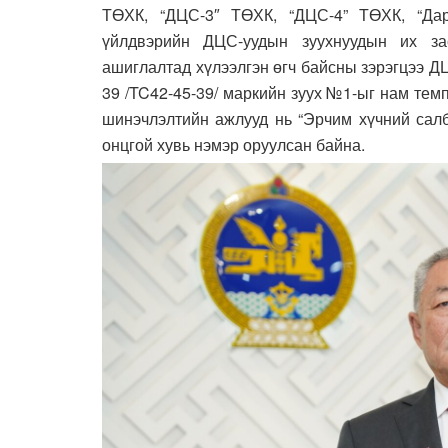
ТӨХК, “ДЦС-3″ ТӨХК, “ДЦС-4” ТӨХК, “Д
үйлдвэрийн ДЦС-уудын зуухнуудын их зас
ашиглалтад хүлээлгэн өгч байсны зэрэгцээ 
39 /TC42-45-39/ маркийн зуух №1-ыг нам те
шинэчлэлтийн ажлууд нь “Эрчим хүчний салб
онцгой хувь нэмэр оруулсан байна.