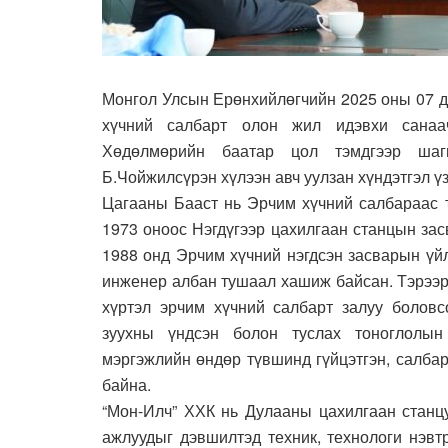
Монгол Улсын Ерөнхийлөгчийн 2025 оны 07 д
хүчний салбарт олон жил идэвхи санаа
Хөдөлмөрийн баатар цол тэмдгээр шаг
Б.Чойжилсүрэн хүлээн авч уулзан хүндэтгэл үз
Цагааны Бааст нь Эрчим хүчний салбараас 
1973 оноос Нэгдүгээр цахилгаан станцын за
1988 онд Эрчим хүчний нэгдсэн засварын үй
инженер албан тушаал хашиж байсан. Тэрээр
хүртэл эрчим хүчний салбарт залуу боловс
зуухны үндсэн болон туслах тоноглолын
мэргэжлийн өндөр түвшинд гүйцэтгэн, салба
байна.
“Мон-Илч” ХХК нь Дулааны цахилгаан станц
ажлуудыг дэвшилтэд техник, технологи нэвт