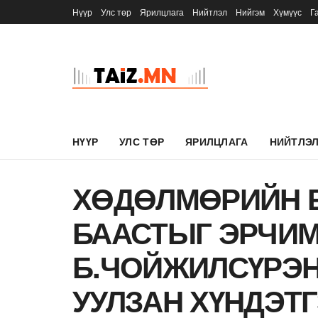
Нүүр
Улс төр
Ярилцлага
Нийтлэл
Нийгэм
Хүмүүс
Г
НҮҮР
УЛС ТӨР
ЯРИЛЦЛАГА
НИЙТЛЭ
ХӨДӨЛМӨРИЙН 
БААСТЫГ ЭРЧИМ
Б.ЧОЙЖИЛСҮРЭН
УУЛЗАН ХҮНДЭТГ