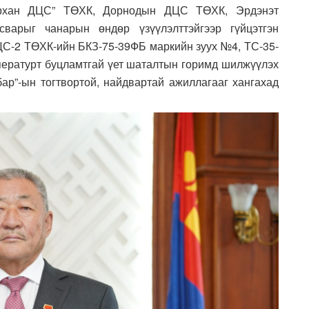
архан ДЦС” ТӨХК, Дорнодын ДЦС ТӨХК, Эрдэнэт
варыг чанарын өндөр үзүүлэлттэйгээр гүйцэтгэн
ДЦС-2 ТӨХК-ийн БКЗ-75-39ФБ маркийн зуух №4, ТС-35-
мпературт буцламтгай үет шаталтын горимд шилжүүлэх
ар”-ын тогтвортой, найдвартай ажиллагааг хангахад