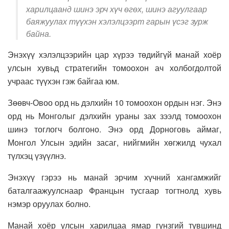
харилцаанд шинэ эрч хүч өгөх, шинэ агуулгаар
баяжуулах түүхэн хэлэлцээрт гарын үсэг зурж
байна.
Энэхүү хэлэлцээрийн цар хүрээ төдийгүй манай хоёр
улсын хувьд стратегийн томоохон ач холбогдолтой
учраас түүхэн гэж байгаа юм.
Зөөвч-Овоо орд нь дэлхийн 10 томоохон ордын нэг. Энэ
орд нь Монголыг дэлхийн ураны зах зээлд томоохон
шинэ тоглогч болгоно. Энэ орд Дорноговь аймаг,
Монгол Улсын эдийн засаг, нийгмийн хөгжилд чухал
түлхэц үзүүлнэ.
Энэхүү гэрээ нь манай эрчим хүчний хангамжийг
баталгаажуулснаар Францын тусгаар тогтнолд хувь
нэмэр оруулах болно.
Манай хоёр улсын харилцаа ямар гүнзгий түвшинд