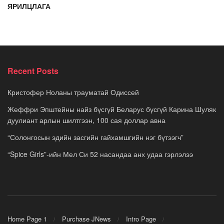
ЯРИЛЦЛАГА
Recent Posts
Кристофер Ноланы трауматай Одиссей
Жеффри Эпштейны найз бүсгүй Беларус бүсгүй Карина Шуляк
дуулиант арлын шилтгээн, 100 сая доллар авна
“Солонгосын эдийн засгийн гайхамшгийн нэг бүтээгч”
“Spice Girls”-ийн Мел Си 52 насандаа анх удаа гэрлэлээ
Home Page 1
Purchase JNews
Intro Page