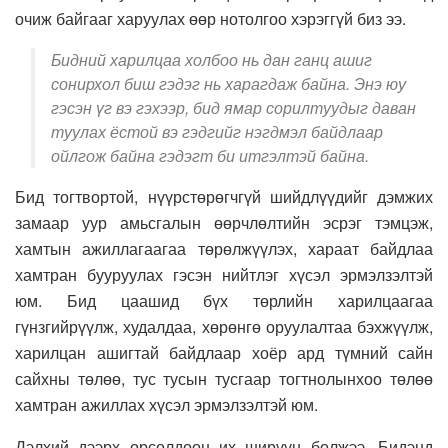
очиж байгааг харуулах өөр нотолгоо хэрэггүй биз ээ.
Бидний харилцаа холбоо нь дан ганц ашиг
сонирхол биш гэдэг нь харагдаж байна. Энэ юу
гэсэн үг вэ гэхээр, бид ямар сорилтуудыг даван
туулах ёстой вэ гэдгийг нэгдмэл байдлаар
ойлгож байна гэдэгт би итгэлтэй байна.
Бид тогтвортой, нүүрстөрөгчгүй шийдлүүдийг дэмжих
замаар уур амьсгалын өөрчлөлтийн эсрэг тэмцэж,
хамтын ажиллагаагаа төрөлжүүлэх, хараат байдлаа
хамтран бууруулах гэсэн нийтлэг хүсэл эрмэлзэлтэй
юм. Бид цаашид бүх төрлийн харилцаагаа
гүнзгийрүүлж, худалдаа, хөрөнгө оруулалтаа бэхжүүлж,
харилцан ашигтай байдлаар хоёр ард түмний сайн
сайхны төлөө, тус тусын тусгаар тогтнолынхоо төлөө
хамтран ажиллах хүсэл эрмэлзэлтэй юм.
Дэлхий дээрх өрсөлдөөн их ширүүн болжээ. Бидэнд