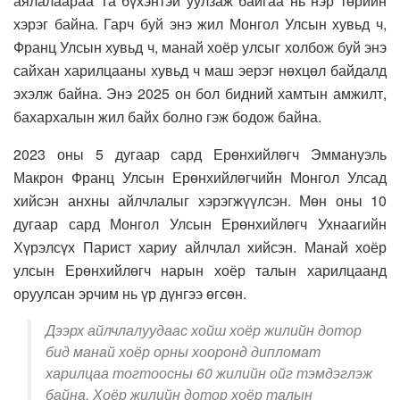
аялалаараа Та бүхэнтэй уулзаж байгаа нь нэр төрийн
хэрэг байна. Гарч буй энэ жил Монгол Улсын хувьд ч,
Франц Улсын хувьд ч, манай хоёр улсыг холбож буй энэ
сайхан харилцааны хувьд ч маш эерэг нөхцөл байдалд
эхэлж байна. Энэ 2025 он бол бидний хамтын амжилт,
бахархалын жил байх болно гэж бодож байна.
2023 оны 5 дугаар сард Ерөнхийлөгч Эммануэль
Макрон Франц Улсын Ерөнхийлөгчийн Монгол Улсад
хийсэн анхны айлчлалыг хэрэгжүүлсэн. Мөн оны 10
дугаар сард Монгол Улсын Ерөнхийлөгч Ухнаагийн
Хүрэлсүх Парист хариу айлчлал хийсэн. Манай хоёр
улсын Ерөнхийлөгч нарын хоёр талын харилцаанд
оруулсан эрчим нь үр дүнгээ өгсөн.
Дээрх айлчлалуудаас хойш хоёр жилийн дотор
бид манай хоёр орны хооронд дипломат
харилцаа тогтоосны 60 жилийн ойг тэмдэглэж
байна. Хоёр жилийн дотор хоёр талын