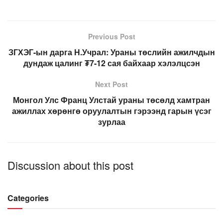
Previous Post
ЗГХЭГ-ын дарга Н.Учрал: Ураны төслийн ажилчдын
дундаж цалинг ₮7-12 сая байхаар хэлэлцсэн
Next Post
Монгол Улс Франц Улстай ураны төсөлд хамтран
ажиллах хөрөнгө оруулалтын гэрээнд гарын үсэг
зурлаа
Discussion about this post
Categories