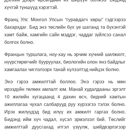
хүчтэй түншүүд хэрэгтэй.
Франц Улс Монгол Улсын “гуравдагч хөрш” гэдгээрээ
бахархдаг. Бид энэ төслийн бүх үе шатанд та бүхэнтэй
хамт байж, хамгийн сайн мэддэг, чаддаг зүйлсээ санал
болгох болно.
Францын туршлага, ноу-хау нь эрчим хүчний шилжилт,
нүүрстөрөгчийг бууруулах, биологийн олон янз байдлыг
хамгаалах чиглэлээрх танай хүлээлтэд нийцэх болно.
Энэ гэрээ амжилттай боллоо. Энэ гэрээ нь мөн
ирээдүйн төлөөх амлалт юм. Манай худалдааны эргэлт
10 жилийн хугацаанд 4 дахин өсч, бидний хамтын
ажиллагаа чухал салбарууд руу хүрээгээ тэлэх болно.
Ирэх жилүүдэд бид илүү их амжилт гаргах болно.
Бидэнд ийм хүч чадал, хүсэл эрмэлзэл бий. Төслийг
амжилттай дуусгахад итгэл үзүүлж, шийдвэрлэгээр