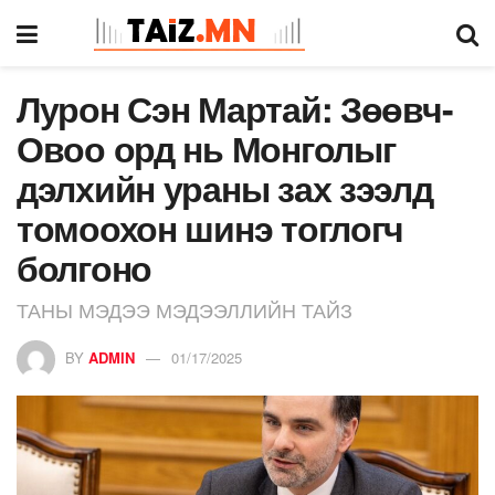
Лурон Сэн Мартай: Зөөвч-
Овоо орд нь Монголыг
дэлхийн ураны зах зээлд
томоохон шинэ тоглогч
болгоно
ТАНЫ МЭДЭЭ МЭДЭЭЛЛИЙН ТАЙЗ
BY
ADMIN
01/17/2025