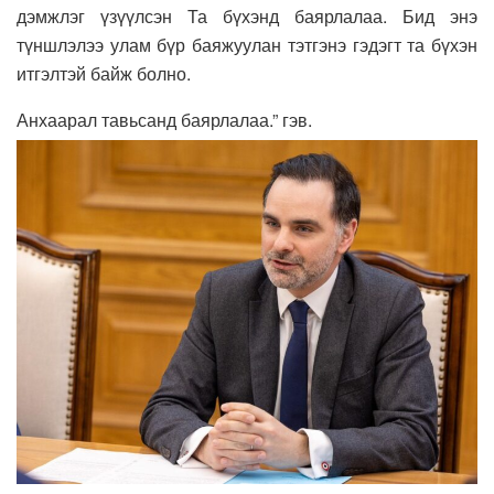
дэмжлэг үзүүлсэн Та бүхэнд баярлалаа. Бид энэ
түншлэлээ улам бүр баяжуулан тэтгэнэ гэдэгт та бүхэн
итгэлтэй байж болно.
Анхаарал тавьсанд баярлалаа.” гэв.