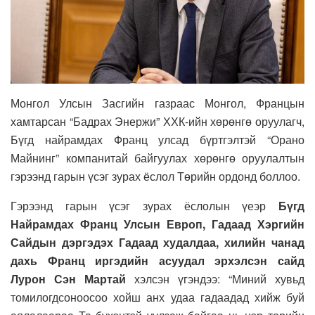
Монгол Улсын Засгийн газраас Монгол, Францын
хамтарсан “Бадрах Энержи” ХХК-ийн хөрөнгө оруулагч,
Бүгд найрамдах Франц улсад бүртгэлтэй “Орано
Майнинг” компанитай байгуулах хөрөнгө оруулалтын
гэрээнд гарын үсэг зурах ёслол Төрийн ордонд боллоо.
Гэрээнд гарын үсэг зурах ёслолын үеэр
Бүгд
Найрамдах Франц Улсын Европ, Гадаад Хэргийн
Сайдын дэргэдэх Гадаад худалдаа, хилийн чанад
дахь Франц иргэдийн асуудал эрхэлсэн сайд
Лурон Сэн Мартай
хэлсэн үгэндээ: “Миний хувьд
томилогдсоноосоо хойш анх удаа гадаадад хийж буй