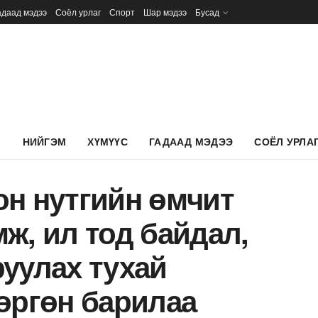
адаад мэдээ
Соёл урлаг
Спорт
Шар мэдээ
Бусад
Л
НИЙГЭМ
ХҮМҮҮС
ГАДААД МЭДЭЭ
СОЁЛ УРЛА
он нутгийн өмчит
ж, ил тод байдал,
уулах тухай
өргөн барилаа