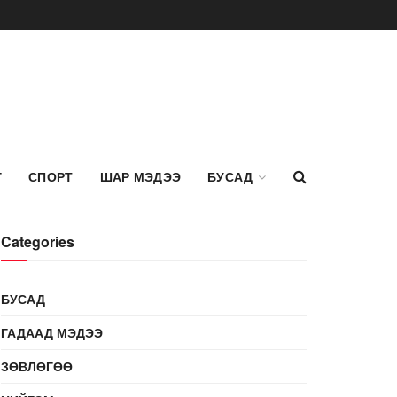
Г
СПОРТ
ШАР МЭДЭЭ
БУСАД
Categories
БУСАД
ГАДААД МЭДЭЭ
ЗӨВЛӨГӨӨ