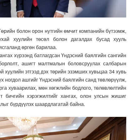
өрийн болон орон нутгийн өмчит компанийн бүтээмж,
ухай хуулийн төсөл болон дагалдах бусад хууль
ясгаланд өргөн барилаа.
ангах хүрээнд батлагдсан Үндэсний баялгийн сангийн
лборлолт, ашигт малтмалын боловсруулах салбарын
й хуулийн этгээд дэх төрийн эзэмших хувьцаа 34 хувь
үх ногдол ашгийг Үндэсний баялгийн санд төвлөрүүлж,
арга хуваарилах, мөн хөгжлийн бодлого, төлөвлөлтийн
т бичгийн хэрэгжилтийг хангах, олон улсын жишиг
алыг бүрдүүлэх шаардлагатай байна.