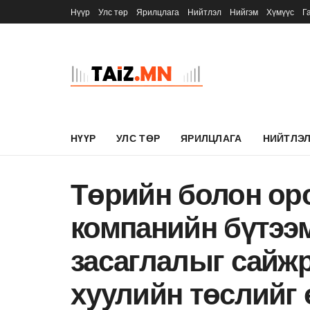
Нүүр
Улс төр
Ярилцлага
Нийтлэл
Нийгэм
Хүмүүс
Г
НҮҮР
УЛС ТӨР
ЯРИЛЦЛАГА
НИЙТЛЭ
Төрийн болон ор
компанийн бүтээм
засаглалыг сайжр
хуулийн төслийг 