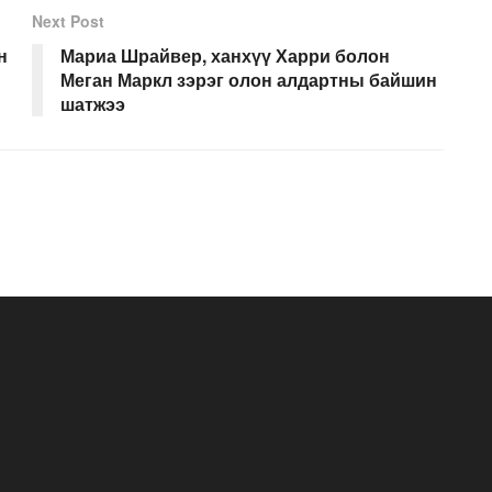
Next Post
н
Мариа Шрайвер, ханхүү Харри болон
Меган Маркл зэрэг олон алдартны байшин
шатжээ