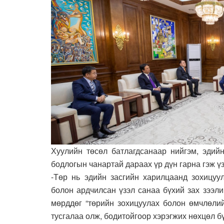
Хуулийн төсөл батлагдсанаар нийгэм, эдийн
бодлогын чанартай дараах үр дүн гарна гэж ү
-Төр нь эдийн засгийн харилцаанд зохицуу
болон ардчилсан үзэл санаа бүхий зах зээли
мөрддөг “төрийн зохицуулах болон өмчлөлий
тусгалаа олж, бодитойгоор хэрэгжих нөхцөл б