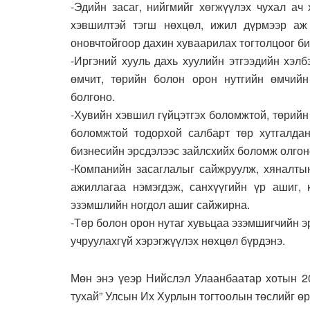
-Эдийн засаг, нийгмийг хөгжүүлэх чухал ач
хэвшилтэй тэгш нөхцөл, ижил дүрмээр аж 
оновчтойгоор дахин хуваарилах тогтолцоог би
-Иргэний хууль дахь хуулийн этгээдийн хэл
өмчит, төрийн болон орон нутгийн өмчийн
болгоно.
-Хувийн хэвшил гүйцэтгэх боломжтой, төрийн
боломжтой тодорхой салбарт төр хутгалдан
бизнесийн эрсдэлээс зайлсхийх боломж олгон
-Компанийн засаглалыг сайжруулж, хяналтын
ажиллагаа нэмэгдэж, санхүүгийн үр ашиг, 
эзэмшлийн ногдол ашиг сайжирна.
-Төр болон орон нутаг хувьцаа эзэмшигчийн э
учруулахгүй хэрэгжүүлэх нөхцөл бүрдэнэ.
Мөн энэ үеэр Нийслэл Улаанбаатар хотын 20
тухай” Улсын Их Хурлын тогтоолын төслийг өр