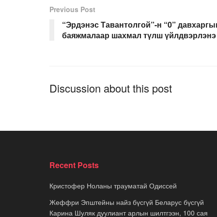
Previous Post
“Эрдэнэс Тавантолгой”-н “0” давхаргы
баяжмалаар шахмал түлш үйлдвэрлэнэ
Discussion about this post
Recent Posts
Кристофер Ноланы трауматай Одиссей
Жеффри Эпштейны найз бүсгүй Беларус бүсгүй
Карина Шуляк дуулиант арлын шилтгээн, 100 сая