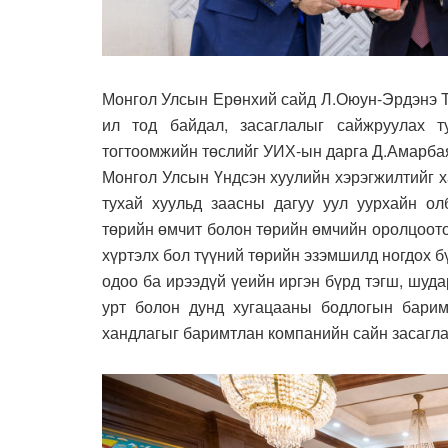
Монгол Улсын Ерөнхий сайд Л.Оюун-Эрдэнэ Т
ил тод байдал, засаглалыг сайжруулах т
тогтоомжийн төслийг УИХ-ын дарга Д.Амарба
Монгол Улсын Үндсэн хуулийн хэрэгжилтийг х
тухай хуульд заасны дагуу уул уурхайн о
төрийн өмчит болон төрийн өмчийн оролцоото
хүртэлх бол түүний төрийн эзэмшилд ногдох б
одоо ба ирээдүй үеийн иргэн бүрд тэгш, шуд
урт болон дунд хугацааны бодлогын барим
хандлагыг баримтлан компанийн сайн засагл