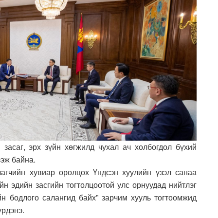
 засаг, эрх зүйн хөгжилд чухал ач холбогдол бүхий
зэж байна.
лагчийн хувиар оролцох Үндсэн хуулийн үзэл санаа
йн эдийн засгийн тогтолцоотой улс орнуудад нийтлэг
н бодлого салангид байх” зарчим хууль тогтоомжид
үрдэнэ.