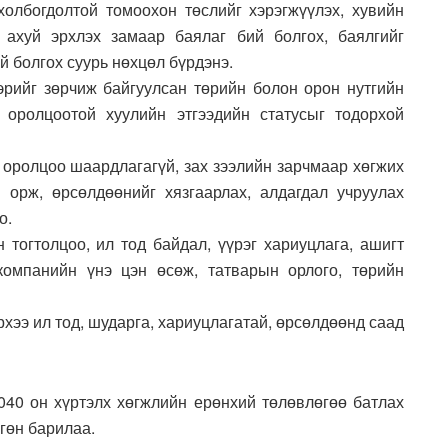
 холбогдолтой томоохон төслийг хэрэгжүүлэх, хувийн
ахуй эрхлэх замаар баялаг бий болгох, баялгийг
й болгох суурь нөхцөл бүрдэнэ.
бэрийг зөрчиж байгуулсан төрийн болон орон нутгийн
 оролцоотой хуулийн этгээдийн статусыг тодорхой
 оролцоо шаардлагагүй, зах зээлийн зарчмаар хөгжих
 орж, өрсөлдөөнийг хязгаарлах, алдагдал учруулах
о.
 тогтолцоо, ил тод байдал, үүрэг хариуцлага, ашигт
компанийн үнэ цэн өсөж, татварын орлого, төрийн
рхээ ил тод, шударга, хариуцлагатай, өрсөлдөөнд саад
40 он хүртэлх хөгжлийн ерөнхий төлөвлөгөө батлах
гөн барилаа.