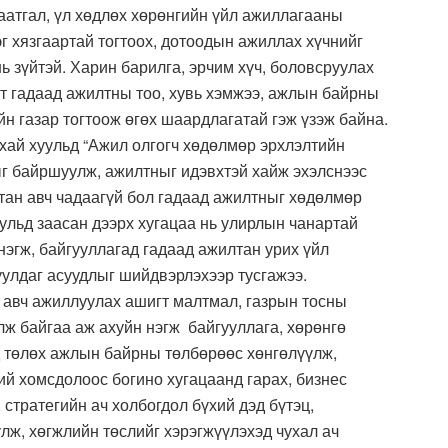
даатгал, үл хөдлөх хөрөнгийн үйл ажиллагааны
г хязгаартай тогтоох, дотоодын ажиллах хүчнийг
ь зүйтэй. Харин барилга, эрчим хүч, боловсруулах
рт гадаад ажилтны тоо, хувь хэмжээ, ажлын байрны
йн газар тогтоож өгөх шаардлагатай гэж үзэж байна.
ай хуульд “Ажил олгогч хөдөлмөр эрхлэлтийн
г байршуулж, ажилтныг идэвхтэй хайж эхэлснээс
ан авч чадаагүй бол гадаад ажилтныг хөдөлмөр
Хуульд заасан дээрх хугацаа нь улирлын чанартай
нэгж, байгууллагад гадаад ажилтан урих үйл
улдаг асуудлыг шийдвэрлэхээр тусгажээ.
 авч ажиллуулах ашигт малтмал, газрын тосны
ж байгаа аж ахуйн нэгж байгууллага, хөрөнгө
 төлөх ажлын байрны төлбөрөөс хөнгөлүүлж,
ий хомсдолоос богино хугацаанд гарах, бизнес
 стратегийн ач холбогдол бүхий дэд бүтэц,
лж, хөгжлийн төслийг хэрэгжүүлэхэд чухал ач