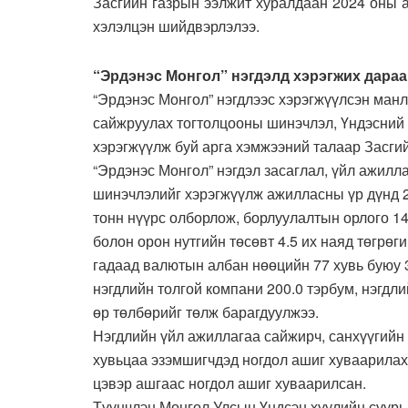
Засгийн газрын ээлжит хуралдаан 2024 оны 
хэлэлцэн шийдвэрлэлээ.
“Эрдэнэс Монгол” нэгдэлд хэрэгжих дара
“Эрдэнэс Монгол” нэгдлээс хэрэгжүүлсэн манла
сайжруулах тогтолцооны шинэчлэл, Үндэсний 
хэрэгжүүлж буй арга хэмжээний талаар Засги
“Эрдэнэс Монгол” нэгдэл засаглал, үйл ажил
шинэчлэлийг хэрэгжүүлж ажилласны үр дүнд 20
тонн нүүрс олборлож, борлуулалтын орлого 14.9
болон орон нутгийн төсөвт 4.5 их наяд төгрө
гадаад валютын албан нөөцийн 77 хувь буюу 
нэгдлийн толгой компани 200.0 тэрбум, нэгдл
өр төлбөрийг төлж барагдуулжээ.
Нэгдлийн үйл ажиллагаа сайжирч, санхүүгийн 
хувьцаа эзэмшигчдэд ногдол ашиг хуваарилах
цэвэр ашгаас ногдол ашиг хуваарилсан.
Түүнчлэн Монгол Улсын Үндсэн хуулийн суурь 