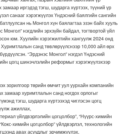
 замаар иргэдэд тэгш, шударга хүртээх, түүний үр
үзэл санааг хэрэгжүүлэх Үндэсний баялгийн сангийн
батлуулсан нь Монгол хүн баялагтаа эзэн байх хууль
с Монгол” нэгдлийн эрхзүйн байдал, тогтвортой үйл
осон юм. Хуулийн хэрэгжилтийн хангуулж 2024 онд
г Хуримтлалын санд төвлөрүүлснээр 10,000 айл өрх
бүрдүүлсэн. “Эрдэнэс Монгол” нэгдэл Үндэсний
гийн цогц шинэчлэлийн реформыг хэрэгжүүлэхээр
лэх зорилгоор төрийн өмчит уул уурхайн компанийн
ах замаар хуримтлалын санд ногдох орлогыг
түмэнд тэгш, шударга хүртээхэд чиглэсэн цогц
үүлж ажиллах,
атериал үйлдвэрлэлийн цогцолбор”, “Нүүрс-химийн
“Кокс-химийн цогцолбор” үйлдвэрлэл, технологийн
эгцээнд авах асуудлыг эрчимжүүлэх,