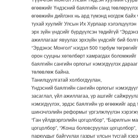
өгөөжийг Үндэсний баялгийн санд төвлөрүүлэх
өгөөжийн дийлэнх нь ард түмэнд ногдож байх 
тухай хуулийг Улсын Их Хурлаар хэлэлцүүлэн 
эрх зүйн үндсийг бүрдүүлсэн төдийгүй “Эрдэнэ
ажиллагааг явуулах эрхзүйн үндсийг бий болг
“Эрдэнэс Монгол” нэгдэл 500 тэрбум төгрөгий
орон сууцны хөтөлбөрт хамрагдах боломжийг 
баялгийн сангийн орлогыг нэмэгдүүлэх дараа
төлөвлөж байна.
Танилцуулгатай холбогдуулан,
Үндэсний баялгийн сангийн орлогыг нэмэгдүү
засаглал, үйл ажиллагаа, үр ашгийг сайжруул
нэмэгдүүлэх, эрдэс баялгийн үр өгөөжийг ард 
шинэчлэлийн реформыг үргэлжлүүлэн хэрэгж
“Ган үйлдвэрлэлийн цогцолбор”, “Барилгын м
цогцолбор”, “Жонш боловсруулах цогцолбор”, 
паркуудыг байгуулах газрыг улсын тусгай хэр