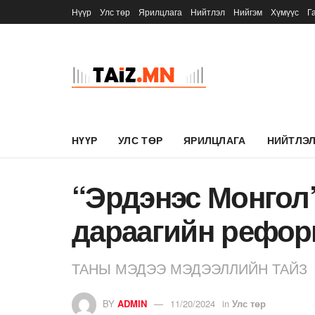
Нүүр
Улс төр
Ярилцлага
Нийтлэл
Нийгэм
Хүмүүс
Г
НҮҮР
УЛС ТӨР
ЯРИЛЦЛАГА
НИЙТЛЭ
“Эрдэнэс Монгол”
дараагийн рефо
ТАНЫ МЭДЭЭ МЭДЭЭЛЛИЙН ТАЙЗ
BY
ADMIN
11/20/2024
in
Улс төр