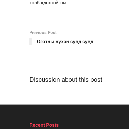
холбогдолтой юм.
Previous Post
Оготны нүхэн сувд сувд
Discussion about this post
Recent Posts