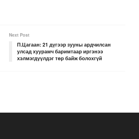
Next Post
П.Цагаан: 21 дүгээр зууны ардчилсан
улсад хуурамч баримтаар иргэнээ
хэлмэгдүүлдэг төр байж болохгүй