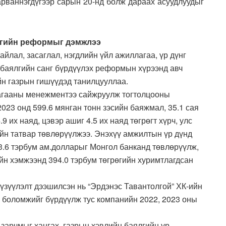
арваннэгдүгээр сарын 20-нд болж дараах асуудлуудыг
агийн реформыг дэмжлээ
йлал, засаглал, нэгдлийн үйл ажиллагаа, үр дүнг
баялгийн санг бүрдүүлэх реформын хүрээнд авч
йн газрын гишүүдэд танилцууллаа.
лагааны менежментээ сайжруулж тогтолцооны
23 онд 599.6 мянган тонн зэсийн баяжмал, 35.1 сая
 их наяд, цэвэр ашиг 4.5 их наяд төгрөгт хүрч, улс
гийн татвар төвлөрүүлжээ. Энэхүү амжилтын үр дүнд
3.6 тэрбум ам.долларыг Монгол банканд төвлөрүүлж,
ийн хэмжээнд 394.0 тэрбум төгрөгийн хуримтлагдсан
үзүүлэлт дээшилсэн нь “Эрдэнэс Тавантолгой” ХК-ийн
 боломжийг бүрдүүлж тус компанийн 2022, 2023 оны
зарчмыг хангах, газрын хэвлийн баялгийн үр