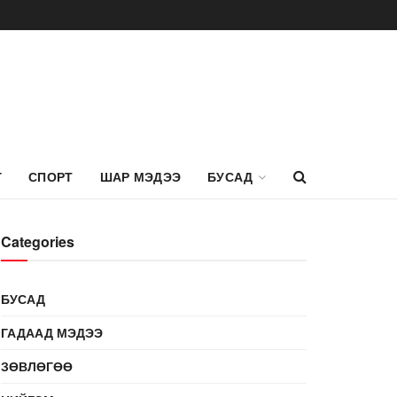
Г
СПОРТ
ШАР МЭДЭЭ
БУСАД
Categories
БУСАД
ГАДААД МЭДЭЭ
ЗӨВЛӨГӨӨ