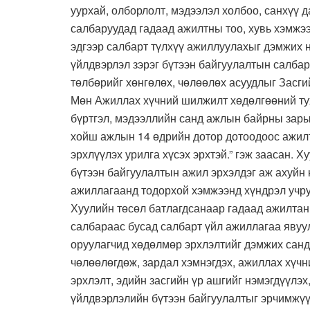
уурхай, олборлолт, мэдээлэл холбоо, санхүү 
салбаруудад гадаад ажилтны тоо, хувь хэмжээ
эдгээр салбарт түлхүү ажиллуулахыг дэмжих н
үйлдвэрлэл зэрэг бүтээн байгуулалтын салба
төлбөрийг хөнгөлөх, чөлөөлөх асуудлыг Засги
Мөн Ажиллах хүчний шилжилт хөдөлгөөний тух
бүртгэл, мэдээллийн санд ажлын байрны зары
хойш ажлын 14 өдрийн дотор дотоодоос ажилт
эрхлүүлэх урилга хүсэх эрхтэй.” гэж заасан. 
бүтээн байгуулалтын ажил эрхэлдэг аж ахуйн 
ажиллагаанд тодорхой хэмжээнд хүндрэл учру
Хуулийн төсөл батлагдсанаар гадаад ажилтан
салбараас бусад салбарт үйл ажиллагаа явуул
оруулагчид хөдөлмөр эрхлэлтийг дэмжих санд
чөлөөлөгдөж, зардал хэмнэгдэх, ажиллах хүчн
эрхлэлт, эдийн засгийн үр ашгийг нэмэгдүүлэх,
үйлдвэрлэлийн бүтээн байгуулалтыг эрчимжүү