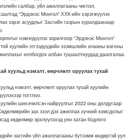
рлэлийн салбар, үйл ажиллагааны чиглэл,
саалтад “Эрдэнэс Монгол” ХХК-ийн хэрэгжүүлэх
лах зэрэг асуудлыг Засгийн газрын хуралдаанаар
о.
орлогыг нэмэгдүүлэх зорилгоор “Эрдэнэс Монгол”
отой хуулийн этгээдүүдийн эзэмшлийн ачааны вагоны
ажиллахыг холбогдох албан тушаалтнуудад даалгалаа.
ай хуульд нэмэлт, өөрчлөлт оруулах тухай
уульд нэмэлт, өөрчлөлт оруулах тухай хуулийн
үүлэхээр тогтлоо.
хуулийн шинэчилсэн найруулгыг 2022 оны долдугаар
Хөдөлмөрийн зах зээл дэх ажиллах хүчний хомсдолыг
лсад хөдөлмөр эрхлүүлэхэд уян хатан бодлого
эдийн засгийн үйл ажиллагааны бүтээмж өндөртэй уул