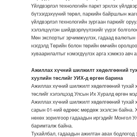
Үйлдвэрлэл технологийн паркт эрхлэх үйлдвэ
бүтээгдэхүүний төрөл, паркийн байршлын жаг
үйлдвэрлэл технологийн зургаан паркийг оруу
хэлэлцүүлэн шийдвэрлүүлэхийг үүрэг болголо
Мөн экспортыг эрчимжүүлэх, гадаад валютын 
нэгдэлд Төрийн болон төрийн өмчийн оролцо
хуваарилалтыг нэмэгдүүлэх арга хэмжээ авч 
Ажиллах хүчний шилжилт хөдөлгөөний тух
хуулийн төслийг УИХ-д өргөн барина
Ажиллах хүчний шилжилт хөдөлгөөний тухай х
төслийг хэлэлцээд Улсын Их Хуралд өргөн мэд
Ажиллах хүчний шилжилт хөдөлгөөний тухай 
сарын 01-ний өдрөөс мөрдөж эхэлсэн байна. 
нөхөх зорилгоор гадаадын иргэдийг Монгол У
баримталж байна.
Тухайлбал, гадаадын ажилтан авах бодлогод 