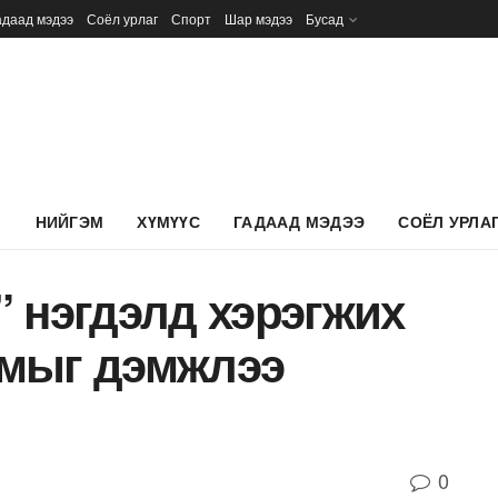
адаад мэдээ
Соёл урлаг
Спорт
Шар мэдээ
Бусад
Л
НИЙГЭМ
ХҮМҮҮС
ГАДААД МЭДЭЭ
СОЁЛ УРЛА
 нэгдэлд хэрэгжих
рмыг дэмжлээ
0