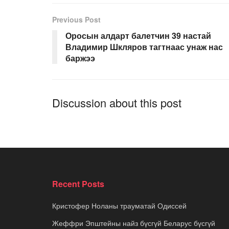
Previous Post
Оросын алдарт балетчин 39 настай
Владимир Шкляров тагтнаас унаж нас
баржээ
Discussion about this post
Recent Posts
Кристофер Ноланы трауматай Одиссей
Жеффри Эпштейны найз бүсгүй Беларус бүсгүй