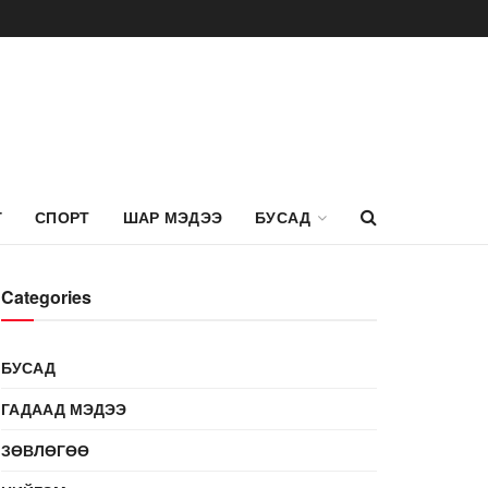
Г
СПОРТ
ШАР МЭДЭЭ
БУСАД
Categories
БУСАД
ГАДААД МЭДЭЭ
ЗӨВЛӨГӨӨ