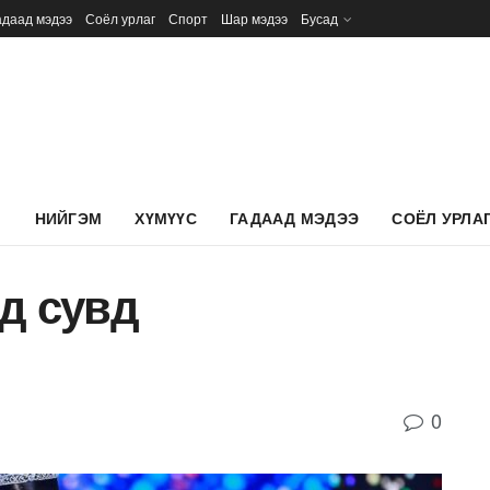
адаад мэдээ
Соёл урлаг
Спорт
Шар мэдээ
Бусад
Л
НИЙГЭМ
ХҮМҮҮС
ГАДААД МЭДЭЭ
СОЁЛ УРЛА
д сувд
0