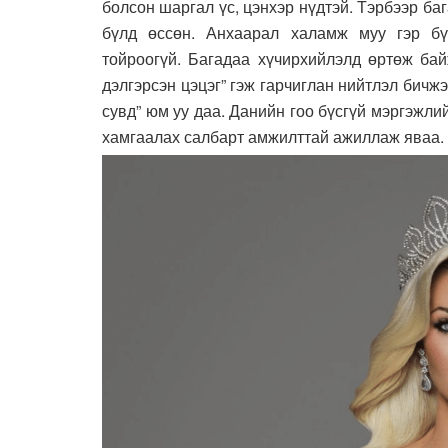
болсон шаргал үс, цэнхэр нүдтэй. Тэрбээр ба
бүлд өссөн. Анхаарал халамж муу гэр бү
тойроогүй. Багадаа хүчирхийлэлд өртөж бай
дэлгэрсэн цэцэг” гэж гарчиглан нийтлэл бичж
сувд” юм уу даа. Данийн гоо бүсгүй мэргэжли
хамгаалах салбарт амжилттай ажиллаж яваа.