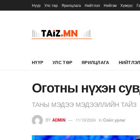
Нүүр
Улс төр
Ярилцлага
Нийтлэл
Нийгэм
Хүмүүс
Г
НҮҮР
УЛС ТӨР
ЯРИЛЦЛАГА
НИЙТЛЭ
Оготны нүхэн сув
ТАНЫ МЭДЭЭ МЭДЭЭЛЛИЙН ТАЙЗ
BY
ADMIN
11/19/2024
in
Соёл урлаг