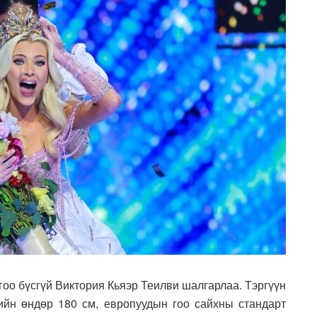
гоо бүсгүй Виктория Кьяэр Теилви шалгарлаа. Тэргүүн
ийн өндөр 180 см, европуудын гоо сайхны стандарт