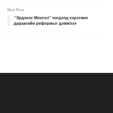
Next Post
“Эрдэнэс Монгол” нэгдэлд хэрэгжих
дараагийн реформыг дэмжлээ