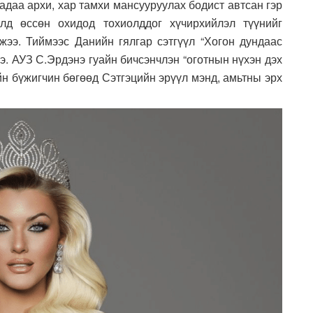
гадаа архи, хар тамхи мансууруулах бодист автсан гэр
лд өссөн охидод тохиолддог хүчирхийлэл түүнийг
жээ. Тиймээс Данийн гялгар сэтгүүл “Хогон дундаас
ээ. АУЗ С.Эрдэнэ гуайн бичсэнчлэн “оготнын нүхэн дэх
йн бүжигчин бөгөөд Сэтгэцийн эрүүл мэнд, амьтны эрх