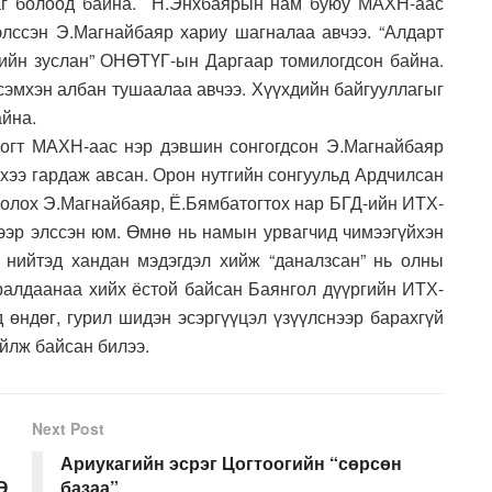
аг болоод байна. Н.Энхбаярын нам буюу МАХН-аас
лссэн Э.Магнайбаяр хариу шагналаа авчээ. “Алдарт
дийн зуслан” ОНӨТҮГ-ын Даргаар томилогдсон байна.
мхэн албан тушаалаа авчээ. Хүүхдийн байгууллагыг
айна.
рогт МАХН-аас нэр дэвшин сонгогдсон Э.Магнайбаяр
хээ гардаж авсан. Орон нутгийн сонгуульд Ардчилсан
олох Э.Магнайбаяр, Ё.Бямбатогтох нар БГД-ийн ИТХ-
эр элссэн юм. Өмнө нь намын урвагчид чимээгүйхэн
 нийтэд хандан мэдэгдэл хийж “даналзсан” нь олны
уралдаанаа хийх ёстой байсан Баянгол дүүргийн ИТХ-
өндөг, гурил шидэн эсэргүүцэл үзүүлснээр барахгүй
йлж байсан билээ.
Next Post
Ариукагийн эсрэг Цогтоогийн “сөрсөн
Э
базаа”