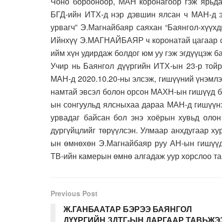
Чоно борооноор, МАН коронагоор гэж ярьд
БГД-ийн ИТХ-д нэр дэвшин ялсан ч МАН-д э
урвагч” Э.Магнайбаяр саяхан “Баянгол-хүүх
Ийнхүү Э.МАГНАЙБАЯР ч коронатай цагаар сэ
ийм хүн удирдаж болдог юм уу гэж эгдүүцэж б
Учир нь Баянгол дүүргийн ИТХ-ын 23-р той
МАН-д 2020.10.20-ны элсэж, гишүүний үнэмлэ
намтай эвсэл болон орсон МАХН-ын гишүүд б
ын сонгуульд ялсныхаа дараа МАН-д гишүүнэ
урвадаг байсан бол энэ хоёрын хувьд олон
дургүйцлийг төрүүлсэн. Улмаар анхдугаар х
ын өмнөхөн Э.Магнайбаяр руу АН-ын гишүүд 
ТВ-ийн камерын өмнө алгадаж уур хорслоо та
Previous Post
Ж.ГАНБААТАР БЭРЭЭ БАЯНГОЛ
ДҮҮРГИЙН ЗДТГ-ЫН ДАРГААР ТАВЬЖЭ