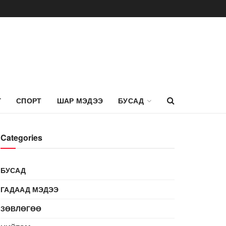
Г
СПОРТ
ШАР МЭДЭЭ
БУСАД
Categories
БУСАД
ГАДААД МЭДЭЭ
ЗӨВЛӨГӨӨ