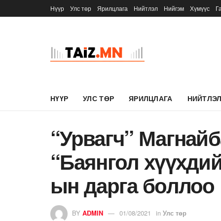
Нүүр
Улс төр
Ярилцлага
Нийтлэл
Нийгэм
Хүмүүс
Г
НҮҮР
УЛС ТӨР
ЯРИЛЦЛАГА
НИЙТЛЭ
“Урвагч” Магнайб
“Баянгол хүүхдий
ын дарга боллоо
BY
ADMIN
01/08/2021
in
Улс төр