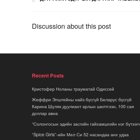
Discussion about this post
Recent Posts
Кристофер Ноланы трауматай Одиссей
Жеффри Эпштейны найз бүсгүй Беларус бүсгүй
Карина Шуляк дуулиант арлын шилтгээн, 100 сая
доллар авна
“Солонгосын эдийн засгийн гайхамшгийн нэг бүтээгч
“Spice Girls”-ийн Мел Си 52 насандаа анх удаа