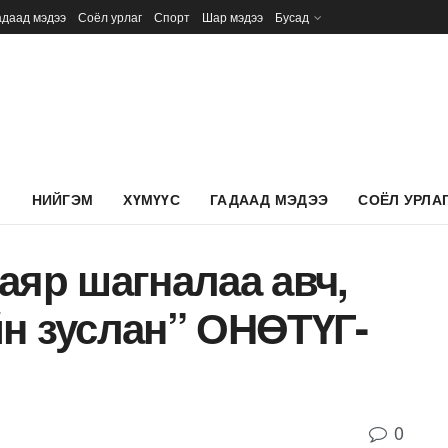
адаад мэдээ
Соёл урлаг
Спорт
Шар мэдээ
Бусад
Л
НИЙГЭМ
ХҮМҮҮС
ГАДААД МЭДЭЭ
СОЁЛ УРЛА
аяр шагналаа авч,
н зуслан” ОНӨТҮГ-
0