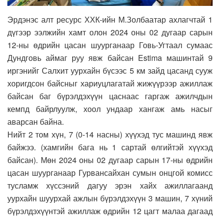
Эрдэнэс алт ресурс ХХК-ийн М.Золбаатар ахлагчтай 1
дүгээр ээлжийн хамт олон 2024 оны 02 дугаар сарын
12-ны өдрийн цасан шуурганаар Говь-Угтаал сумаас
Дундговь аймаг руу явж байсан Estima машинтай 9
иргэнийг Салхит уурхайн бүсээс 5 км зайд цасанд сууж
хоригдсон байсныг хариуцлагатай жижүүрээр ажиллаж
байсан баг бүрэлдэхүүн цаснаас гаргаж ажилчдын
кемпд байрлуулж, хоол ундаар хангаж амь насыг
аварсан байна.
Нийт 2 том хүн, 7 (0-14 насны) хүүхэд тус машинд явж
байжээ. (хамгийн бага нь 1 сартай өлгийтэй хүүхэд
байсан). Мөн 2024 оны 02 дугаар сарын 17-ны өдрийн
цасан шуурганаар Гурвансайхан сумын онцгой комисс
тусламж хүссэний дагуу эрэн хайх ажиллагаанд
уурхайн шуурхай ажлын бүрэлдэхүүн 3 машин, 7 хүний
бүрэлдэхүүнтэй ажиллаж өдрийн 12 цагт малаа дагаад