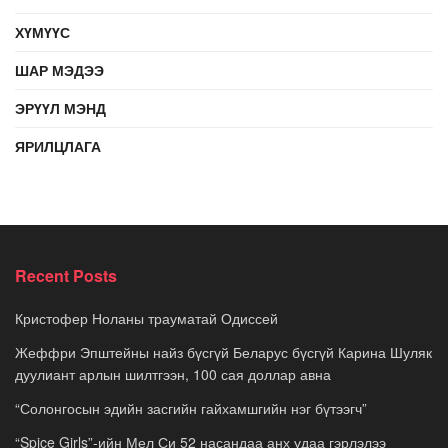
ХҮМҮҮС
ШАР МЭДЭЭ
ЭРҮҮЛ МЭНД
ЯРИЛЦЛАГА
Recent Posts
Кристофер Ноланы трауматай Одиссей
Жеффри Эпштейны найз бүсгүй Беларус бүсгүй Карина Шуляк
дуулиант арлын шилтгээн, 100 сая доллар авна
“Солонгосын эдийн засгийн гайхамшгийн нэг бүтээгч”
“Spice Girls”-ийн Мел Си 52 насандаа анх удаа гэрлэлээ