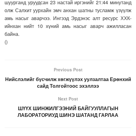
шуурганд уруудсан 23 настай иргэнийг 21:44 минутанд
олж Салхит уурхайн эмч анхан шатны тусламж үзүүлж
амь насыг аварчээ. Ингээд Эрдэнэс алт ресурс ХХК-
ийнхан нийт 10 хүний амь насыг аварч ажилласан
байна.
(
)
Previous Post
Нийслэлийг бүсчилж хөгжүүлэх уулзалтаа Ерөнхий
сайд Толгойтоос эхэллээ
Next Post
ШҮҮХ ШИНЖИЛГЭЭНИЙ БАЙГУУЛЛАГЫН
ЛАБОРАТОРИУД ШИНЭ ШАТАНД ГАРЛАА