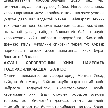
шинжилгээний лабораториудыг 2023 онд үйл
ажиллагаандаа нэвтрүүлээд байна. Ингэснээр аливаа
хэрэг маргааныг илүү нарийвчлалтай, шинжлэх ухааны
үндсэн дээр цаг алдахгүй хянан шийдвэрлэх техник
технологийн нөөц боломж нэмэгдэж байгаа юм. Өмнө
нь манай улсад хийгдэх боломжгүй байсан ахуйн
хэрэглээний хийн найрлага тодорхойлох, биологийн
дээжээс этиль, метилийн спиртийг төрөл тус бүрээр
нарийвчлан тогтоох зэрэг шинжилгээг хийх бүрэн
боломжтой боллоо.
АХУЙН ХЭРЭГЛЭЭНИЙ ХИЙН НАЙРЛАГА
ТОДОРХОЙЛЖ ЧАДДАГ БОЛЛОО
Химийн шинжилгээний лабораторид: Монгол Улсад
хийгдэх боломжгүй байсан ахуйн хэрэглээний хийн
найрлага тодорхойлох, биоматериалаас ахуйн
хэрэглээний хийг (газ) илрүүлж, хордсон эсэхийг
тогтоох, мөн биологийн дээжээс этиль, метилийн
спиртийг төрөл тус бүрээр нарийвчлан тогтоох болон