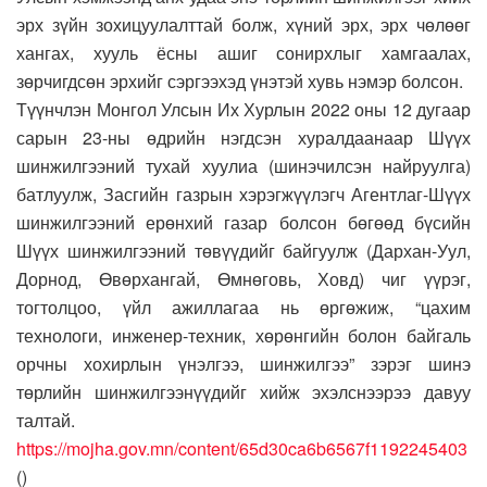
эрх зүйн зохицуулалттай болж, хүний эрх, эрх чөлөөг
хангах, хууль ёсны ашиг сонирхлыг хамгаалах,
зөрчигдсөн эрхийг сэргээхэд үнэтэй хувь нэмэр болсон.
Түүнчлэн Монгол Улсын Их Хурлын 2022 оны 12 дугаар
сарын 23-ны өдрийн нэгдсэн хуралдаанаар Шүүх
шинжилгээний тухай хуулиа (шинэчилсэн найруулга)
батлуулж, Засгийн газрын хэрэгжүүлэгч Агентлаг-Шүүх
шинжилгээний ерөнхий газар болсон бөгөөд бүсийн
Шүүх шинжилгээний төвүүдийг байгуулж (Дархан-Уул,
Дорнод, Өвөрхангай, Өмнөговь, Ховд) чиг үүрэг,
тогтолцоо, үйл ажиллагаа нь өргөжиж, “цахим
технологи, инженер-техник, хөрөнгийн болон байгаль
орчны хохирлын үнэлгээ, шинжилгээ” зэрэг шинэ
төрлийн шинжилгээнүүдийг хийж эхэлснээрээ давуу
талтай.
https://mojha.gov.mn/content/65d30ca6b6567f1192245403
(
)