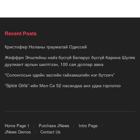
Recent Posts
Кристофер Ноланы трауматай Одиссей
Жеффри Эпштейны найз бүсгүй Беларус бүсгүй Карина Шуляк
дуулиант арлын шилтгээн, 100 сая доллар авна
“Солонгосын эдийн засгийн гайхамшгийн нэг бүтээгч”
“Spice Girls”-ийн Мел Си 52 насандаа анх удаа гэрлэлээ
Home Page 1
Purchase JNews
Intro Page
JNews Demos
Contact Us