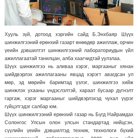
Хууль зүй, дотоод хэргийн сайд Б.Энхбаяр Шүүх
шинжилгээний ерөнхий газарт өнөөдөр ажиллаж, орчин
үеийн дэвшилтэт шинжилгээний лабораториудын үйл
ажиллагаатай танилцан, алба хаагчидтай уулзлаа.
Шүүх шинжилгээ нь аливаа хэрэг, маргааныг хянан
шийдвэрлэх ажиллагааны явцад хэрэгт авагдсан ул
мөр, эд мөрийн баримтад үзлэг, шинжилгээ хийж
шинжлэх ухааны үндэслэлтэй, хараат бусаар дүгнэлт
гаргаж, хэрэг маргааныг шийдвэрлэхэд чухал үүрэг
гүйцэтгэдэг салбар юм.
Шүүх шинжилгээний ерөнхий газар нь Бүгд Найрамдах
Солонгос Улсын олон улсын стандартад нийцсэн,
сүүлийн үеийн дэвшилтэд техник, технологи бүхий