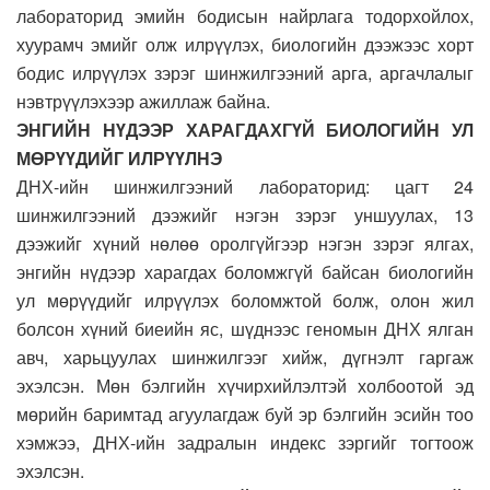
лабораторид эмийн бодисын найрлага тодорхойлох,
хуурамч эмийг олж илрүүлэх, биологийн дээжээс хорт
бодис илрүүлэх зэрэг шинжилгээний арга, аргачлалыг
нэвтрүүлэхээр ажиллаж байна.
ЭНГИЙН НҮДЭЭР ХАРАГДАХГҮЙ БИОЛОГИЙН УЛ
МӨРҮҮДИЙГ ИЛРҮҮЛНЭ
ДНХ-ийн шинжилгээний лабораторид: цагт 24
шинжилгээний дээжийг нэгэн зэрэг уншуулах, 13
дээжийг хүний нөлөө оролгүйгээр нэгэн зэрэг ялгах,
энгийн нүдээр харагдах боломжгүй байсан биологийн
ул мөрүүдийг илрүүлэх боломжтой болж, олон жил
болсон хүний биеийн яс, шүднээс геномын ДНХ ялган
авч, харьцуулах шинжилгээг хийж, дүгнэлт гаргаж
эхэлсэн. Мөн бэлгийн хүчирхийлэлтэй холбоотой эд
мөрийн баримтад агуулагдаж буй эр бэлгийн эсийн тоо
хэмжээ, ДНХ-ийн задралын индекс зэргийг тогтоож
эхэлсэн.