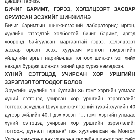
дэвшил гарчээ.
БИЧИГ БАРИМТ, ГЭРЭЭ, ХЭЛЭЛЦЭЭРТ ЗАСВАР
ОРУУЛСАН ЭСЭХИЙГ ШИНЖИЛНЭ
Бичиг баримтын шинжилгээний лабораторид: иргэн,
хуулийн этгээдтэй холбоотой бичиг баримт, иргэд
хооронд байгуулсан маргаантай гэрээ, хэлэлцээрт
засвар орсон эсэх, хуурамч мөнгөн тэмдэгтийн
үйлдлийн аргыг нарийвчлан тогтоох шинжилгээг хийх
нөхцөл бүрдэж шинжилгээний цар хүрээ нэмэгдсэн.
ХҮНИЙ СЭТГЭЦЭД УЧИРСАН ХОР УРШГИЙН
ЗЭРЭГЛЭЛ ТОГТООДОГ БОЛОВ
Эрүүгийн хуулийн 14 бүлгийн 85 гэмт хэргийн улмаас
хүний сэтгэцэд учирсан хор уршгийн зэрэглэлийг
тогтоох асуудлыг Шүүх шинжилгээний тухай хуулийн 40
дүгээр зүйлийн 40.1 дэх хэсэгт “… гэмт хэргийн улмаас
хүний сэтгэцэд учирсан хор уршгийн зэрэглэлийг
тогтоож, дүгнэлт гаргана” гэж хуульчилсан нь Монгол
Улсын хэмжээнд анх удаа энэ төрлийн шинжилгээг хийх