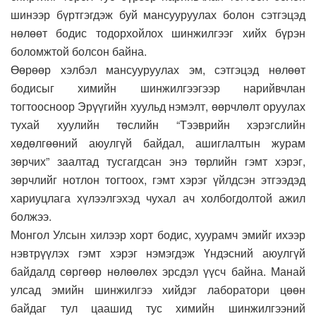
шинээр бүртгэгдэж буй мансууруулах болон сэтгэцэд
нөлөөт бодис тодорхойлох шинжилгээг хийх бүрэн
боломжтой болсон байна.
Өөрөөр хэлбэл мансууруулах эм, сэтгэцэд нөлөөт
бодисыг химийн шинжилгээгээр нарийвчлан
тогтоосноор Эрүүгийн хуульд нэмэлт, өөрчлөлт оруулах
тухай хуулийн төслийн “Тээврийн хэрэгслийн
хөдөлгөөний аюулгүй байдал, ашиглалтын журам
зөрчих” заалтад тусгагдсан энэ төрлийн гэмт хэрэг,
зөрчлийг нотлон тогтоох, гэмт хэрэг үйлдсэн этгээдэд
хариуцлага хүлээлгэхэд чухал ач холбогдолтой ажил
болжээ.
Монгол Улсын хилээр хорт бодис, хуурамч эмийг ихээр
нэвтрүүлэх гэмт хэрэг нэмэгдэж Үндэсний аюулгүй
байдалд сөргөөр нөлөөлөх эрсдэл үүсч байна. Манай
улсад эмийн шинжилгээ хийдэг лаборатори цөөн
байдаг тул цаашид тус химийн шинжилгээний