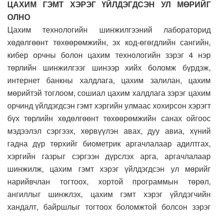
ЦАХИМ ГЭМТ ХЭРЭГ ҮЙЛДЭГДСЭН УЛ МӨРИЙГ
ОЛНО
Цахим технологийн шинжилгээний лабораторид
хөдөлгөөнт төхөөрөмжийн, эх код-өгөгдлийн сангийн,
кибер орчны болон цахим технологийн зэрэг 4 нэр
төрлийн шинжилгээг шинээр хийх боломж бүрдэж,
интернет банкны халдлага, цахим залилан, цахим
мөрийтэй тоглоом, сошиал цахим халдлага зэрэг цахим
орчинд үйлдэгдсэн гэмт хэргийн улмаас хохирсон хэрэгт
бүх төрлийн хөдөлгөөнт төхөөрөмжийн санах ойгоос
мэдээлэл сэргээх, хөрвүүлэн авах, дуу авиа, хүний
гадна дүр төрхийг биометрик аргачлалаар адилтгах,
хэргийн газрыг сэргээн дүрслэх арга, аргачлалаар
шинжилж, цахим гэмт хэрэг үйлдэгдсэн ул мөрийг
нарийвчлан тогтоох, хортой программын төрөл,
ангиллыг шинжлэх, цахим гэмт хэрэг үйлдэгчийн
хандалт, байршлыг тогтоох боломжтой болсон зэрэг